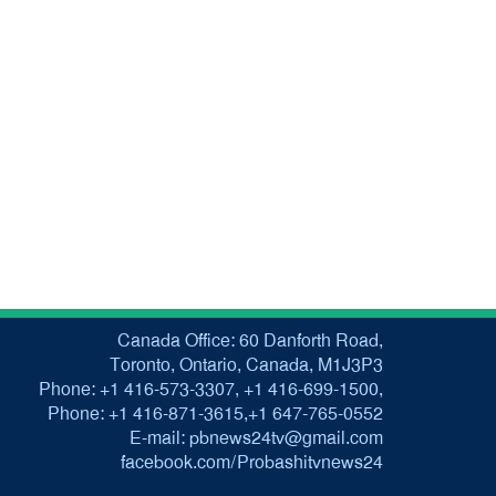
Canada Office: 60 Danforth Road,
Toronto, Ontario, Canada, M1J3P3
Phone: +1 416-573-3307, +1 416-699-1500,
Phone: +1 416-871-3615,+1 647-765-0552
E-mail: pbnews24tv@gmail.com
facebook.com/Probashitvnews24