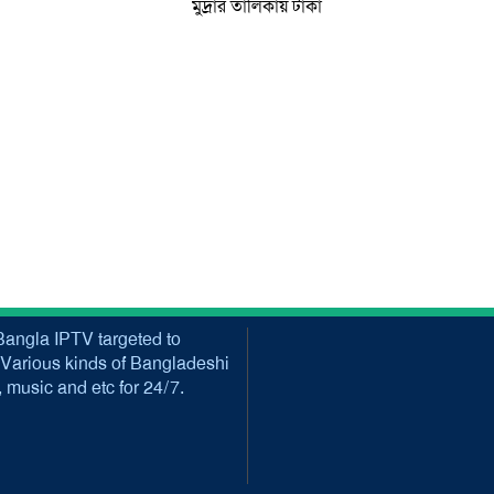
মুদ্রার তালিকায় টাকা
angla IPTV targeted to
Various kinds of Bangladeshi
music and etc for 24/7.