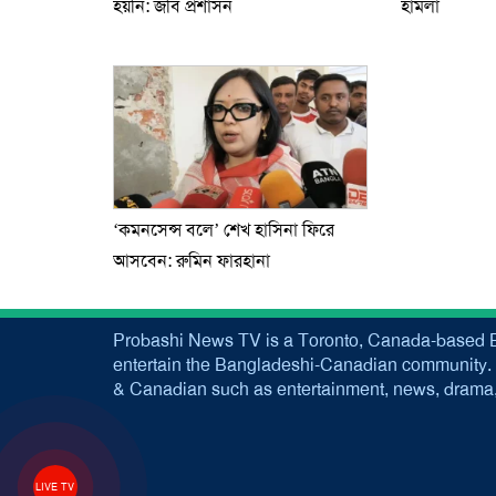
হয়নি: জবি প্রশাসন
হামলা
‘কমনসেন্স বলে’ শেখ হাসিনা ফিরে
আসবেন: রুমিন ফারহানা
Probashi News TV is a Toronto, Canada-based B
entertain the Bangladeshi-Canadian community. 
& Canadian such as entertainment, news, drama, 
LIVE TV