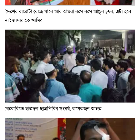
‘দেশের বারোটা বেজে যাবে আর আমরা বসে বসে আঙুল চুষব, এটা হবে
না’: জামায়াতে আমির
বেরোবিতে ছাত্রদল-ছাত্রশিবির সংঘর্ষ, কয়েকজন আহত