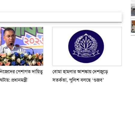
িজেদের পেশাগত দায়িত্ব
বোমা হামলার আশঙ্কায় দেশজুড়ে
ায়: প্রধানমন্ত্রী
সতর্কতা, পুলিশ বলছে ‘গুজব’