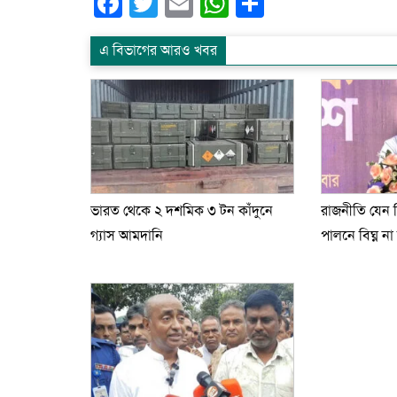
Facebook
Twitter
Email
WhatsApp
Share
এ বিভাগের আরও খবর
ভারত থেকে ২ দশমিক ৩ টন কাঁদুনে
রাজনীতি যেন ন
গ্যাস আমদানি
পালনে বিঘ্ন না ঘট