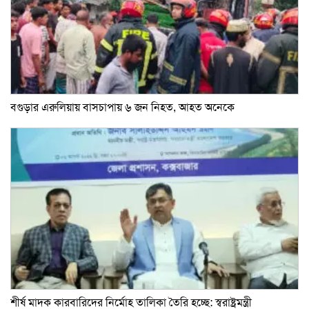
বগুড়ার এরুলিয়ায় বাসচাপায় ৬ জন নিহত, আহত অনেকে
শীর্ষ মাদক কারবারিদের নির্মোহ তালিকা তৈরি হচ্ছে: স্বরাষ্ট্রমন্ত্রী