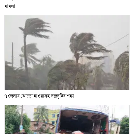
মামলা
৭ জেলায় ঝোড়ো হাওয়াসহ বজ্রবৃষ্টির শঙ্কা