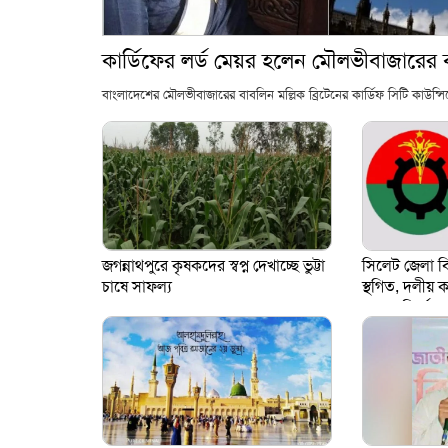
কা‌র্ডিফের লর্ড মেয়র হ‌লেন মৌলভীবাজা‌রের 
বাংলাদেশের মৌলভীবাজা‌রের বাব‌লিন ম‌ল্লিক ব্রিটে‌নের কা‌র্ডিফ সি‌টি কাউন্স
জগন্নাথপুরে কৃষকদের স্বপ্ন দেখাচ্ছে ভুট্টা
সিলেট জেলা ব
চাষে সাফল্য
স্থগিত, দলীয় ক
থাকার নির্দেশ