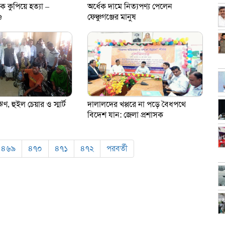
 কুপিয়ে হত্যা –
অর্ধেক দামে নিত্যপণ্য পেলেন
e
ফেঞ্চুগঞ্জের মানুষ
রঋণ, হুইল চেয়ার ও স্মার্ট
দালালদের খপ্পরে না পড়ে বৈধপথে
বিদেশ যান: জেলা প্রশাসক
৪৬৯
৪৭০
৪৭১
৪৭২
পরবর্তী