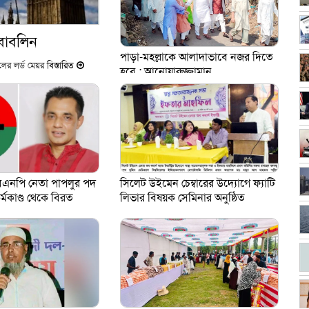
বাব‌লিন
পাড়া-মহল্লাকে আলাদাভাবে নজর দিতে
িলের লর্ড মেয়র
বিস্তারিত
হবে : আনোয়ারুজ্জামান
িএনপি নেতা পাপলুর পদ
সিলেট উইমেন চেম্বারের উদ্যোগে ফ্যাটি
র্মকাণ্ড থেকে বিরত
লিভার বিষয়ক সেমিনার অনুষ্ঠিত