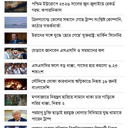
পশ্চিম ইউরোপে ২০২৬ সালের জুন-জুলাইয়ে রেকর্ড
গরম: কপারনিকাস
গ্রিনল্যান্ডে তেলের সন্ধানে গেছে ট্রাম্প-সংশ্লিষ্ট কোম্পানি,
কঠোর সতর্কবার্তা
ইরানের সঙ্গে যুদ্ধে ‘হেরে গেছে’ যুক্তরাষ্ট্র: মার্কিন সিনেটর
যেভাবে জানবেন এসএসসি ও সমমানের ফল
এসএসসির ফলে বড় ধাক্কা, পাসের হার কমলো ৬.২০
শতাংশ
সৌদিতে সোফা কারখানায় অগ্নিকাণ্ডে নিহত ১৬ জনই
বাংলাদেশি
মগবাজারে নিয়ন্ত্রণ হারিয়ে সামনে থাকা চার গাড়িকে
লরির ধাক্কা, নিহত ২
পরমাণু চুক্তি ছাড়াই হরমুজ খোলার বিনিময়ে যুদ্ধ থামাতে
পারেন ট্রাম্প