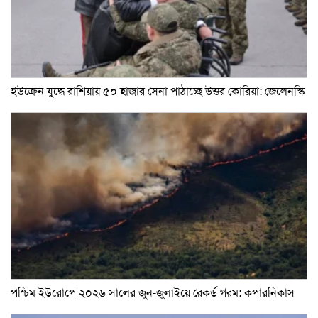
ইউক্রেন যুদ্ধে রাশিয়ায় ৫০ হাজার সেনা পাঠাচ্ছে উত্তর কোরিয়া: জেলেনস্কি
পশ্চিম ইউরোপে ২০২৬ সালের জুন-জুলাইয়ে রেকর্ড গরম: কপারনিকাস