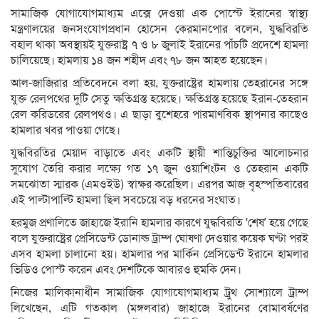
সামাজিক যোগাযোগমাধ্যম এক্সে দেওয়া এক পোস্টে ইরানের স্বাস্থ্য
মন্ত্রণালয়ের জনসংযোগপ্রধান হোসেন কেরমানপোর বলেন, যুদ্ধবিরতি
বহাল থাকা অবস্থায়ই যুক্তরাষ্ট্র ৭ ও ৮ জুলাই ইরানের পাঁচটি প্রদেশে হামলা
চালিয়েছে। হামলায় ১৪ জন শহীদ এবং ৭৮ জন আহত হয়েছেন।
আল-জাজিরার প্রতিবেদনে বলা হয়, যুক্তরাষ্ট্রের হামলায় তেহরানের সঙ্গে
যুক্ত রেলপথের দুটি সেতু ক্ষতিগ্রস্ত হয়েছে। ক্ষতিগ্রস্ত হয়েছে ইরান-তেহরান
রেল করিডরের রেলপথও। এ ছাড়া বুশেহরে পারমাণবিক স্থাপনার কাছেও
হামলার খবর পাওয়া গেছে।
যুদ্ধবিরতির মেয়াদ বাড়াতে এবং একটি স্থায়ী শান্তিচুক্তির আলোচনার
সুযোগ তৈরি করার লক্ষ্যে গত ১৭ জুন ওয়াশিংটন ও তেহরান একটি
সমঝোতা স্মারক (এমওইউ) স্বাক্ষর করেছিল। এরপর আজ বৃহস্পতিবারের
এই পাল্টাপাল্টি হামলা ছিল সবচেয়ে বড় ধরনের সংঘাত।
হরমুজ প্রণালিতে জাহাজে ইরানি হামলার কারণে যুদ্ধবিরতি ‘শেষ’ হয়ে গেছে
বলে যুক্তরাষ্ট্রের প্রেসিডেন্ট ডোনাল্ড ট্রাম্প ঘোষণা দেওয়ার কয়েক ঘণ্টা পরই
এসব হামলা চালানো হয়। হামলার পর মার্কিন প্রেসিডেন্ট ইরানে হামলার
ভিডিও পোস্ট করেন এবং দেশটিকে আবারও হুমকি দেন।
নিজের মালিকানাধীন সামাজিক যোগাযোগমাধ্যম ট্রুথ সোশ্যালে ট্রাম্প
লিখেছেন, এটি গতকাল (মঙ্গলবার) জাহাজে ইরানের বোমাবর্ষণের