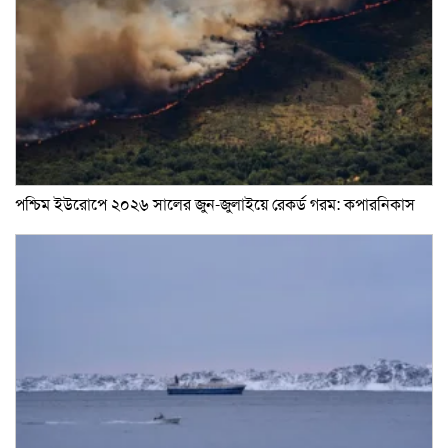
পশ্চিম ইউরোপে ২০২৬ সালের জুন-জুলাইয়ে রেকর্ড গরম: কপারনিকাস