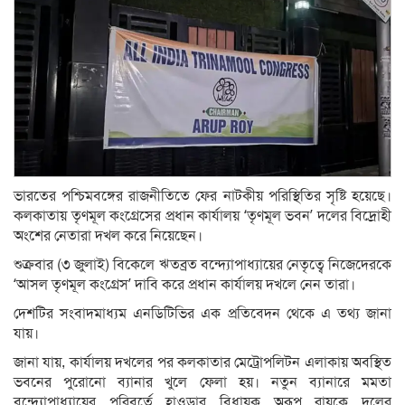
ভারতের পশ্চিমবঙ্গের রাজনীতিতে ফের নাটকীয় পরিস্থিতির সৃষ্টি হয়েছে।
কলকাতায় তৃণমূল কংগ্রেসের প্রধান কার্যালয় ‘তৃণমূল ভবন’ দলের বিদ্রোহী
অংশের নেতারা দখল করে নিয়েছেন।
শুক্রবার (৩ জুলাই) বিকেলে ঋতব্রত বন্দ্যোপাধ্যায়ের নেতৃত্বে নিজেদেরকে
‘আসল তৃণমূল কংগ্রেস’ দাবি করে প্রধান কার্যালয় দখলে নেন তারা।
দেশটির সংবাদমাধ্যম এনডিটিভির এক প্রতিবেদন থেকে এ তথ্য জানা
যায়।
জানা যায়, কার্যালয় দখলের পর কলকাতার মেট্রোপলিটন এলাকায় অবস্থিত
ভবনের পুরোনো ব্যানার খুলে ফেলা হয়। নতুন ব্যানারে মমতা
বন্দ্যোপাধ্যায়ের পরিবর্তে হাওড়ার বিধায়ক অরূপ রায়কে দলের