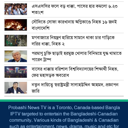
এসএসসির ফলে বড় ধাক্কা, পাসের হার কমলো ৬.২০
শতাংশ
সৌদিতে সোফা কারখানায় অগ্নিকাণ্ডে নিহত ১৬ জনই
বাংলাদেশি
মগবাজারে নিয়ন্ত্রণ হারিয়ে সামনে থাকা চার গাড়িকে
লরির ধাক্কা, নিহত ২
পরমাণু চুক্তি ছাড়াই হরমুজ খোলার বিনিময়ে যুদ্ধ থামাতে
পারেন ট্রাম্প
বাসের ধাক্কায় বরিশাল বিশ্ববিদ্যালয়ের শিক্ষার্থী নিহত,
ফের মহাসড়ক অবরোধ
নতুন দায়িত্বে স্বরাষ্ট্রমন্ত্রী সালাহউদ্দিন আহমদ, প্রজ্ঞাপন
জারি
Probashi News TV is a Toronto, Canada-based Bangla
IPTV targeted to entertain the Bangladeshi-Canadian
community. Various kinds of Bangladeshi & Canadian
such as entertainment, news, drama, music and etc for