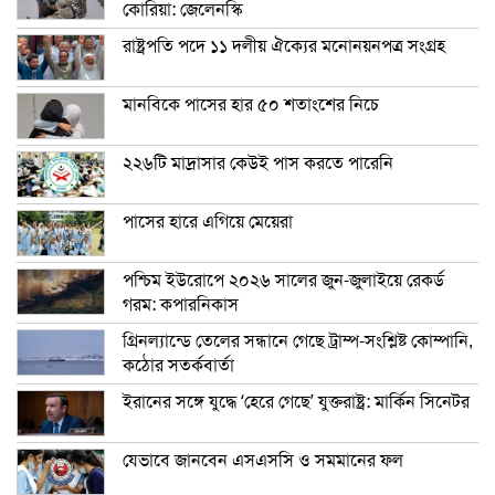
কোরিয়া: জেলেনস্কি
রাষ্ট্রপতি পদে ১১ দলীয় ঐক্যের মনোনয়নপত্র সংগ্রহ
মানবিকে পাসের হার ৫০ শতাংশের নিচে
২২৬টি মাদ্রাসার কেউই পাস করতে পারেনি
পাসের হারে এগিয়ে মেয়েরা
পশ্চিম ইউরোপে ২০২৬ সালের জুন-জুলাইয়ে রেকর্ড
গরম: কপারনিকাস
গ্রিনল্যান্ডে তেলের সন্ধানে গেছে ট্রাম্প-সংশ্লিষ্ট কোম্পানি,
কঠোর সতর্কবার্তা
ইরানের সঙ্গে যুদ্ধে ‘হেরে গেছে’ যুক্তরাষ্ট্র: মার্কিন সিনেটর
যেভাবে জানবেন এসএসসি ও সমমানের ফল