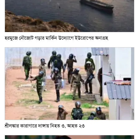
হরমুজে নৌজোট গড়ার মার্কিন উদ্যোগে ইউরোপের অনাগ্রহ
শ্রীলঙ্কার কারাগারে দাঙ্গায় নিহত ৩, আহত ২৩