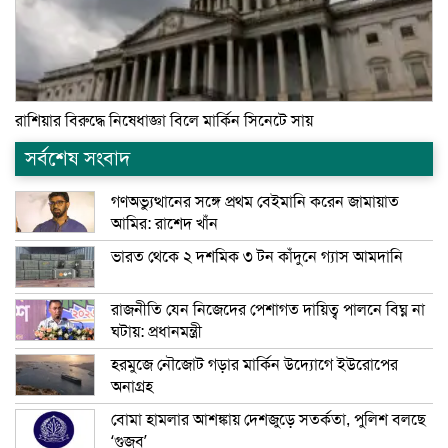
রাশিয়ার বিরুদ্ধে নিষেধাজ্ঞা বিলে মার্কিন সিনেটে সায়
সর্বশেষ সংবাদ
গণঅভ্যুত্থানের সঙ্গে প্রথম বেইমানি করেন জামায়াত
আমির: রাশেদ খাঁন
ভারত থেকে ২ দশমিক ৩ টন কাঁদুনে গ্যাস আমদানি
রাজনীতি যেন নিজেদের পেশাগত দায়িত্ব পালনে বিঘ্ন না
ঘটায়: প্রধানমন্ত্রী
হরমুজে নৌজোট গড়ার মার্কিন উদ্যোগে ইউরোপের
অনাগ্রহ
বোমা হামলার আশঙ্কায় দেশজুড়ে সতর্কতা, পুলিশ বলছে
‘গুজব’