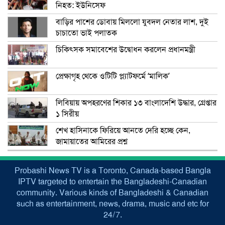
নিহত: ইউনিসেফ
বাড়ির পাশের ডোবায় মিললো যুবদল নেতার লাশ, দুই
চাচাতো ভাই পলাতক
চিকিৎসক সমাবেশের উদ্বোধন করলেন প্রধানমন্ত্রী
প্রেক্ষাগৃহ থেকে ওটিটি প্ল্যাটফর্মে ‘মালিক’
লিবিয়ায় অপহরণের শিকার ১৩ বাংলাদেশি উদ্ধার, গ্রেপ্তার
১ সিরীয়
শেখ হাসিনাকে ফিরিয়ে আনতে দেরি হচ্ছে কেন,
জামায়াতের আমিরের প্রশ্ন
Probashi News TV is a Toronto, Canada-based Bangla
IPTV targeted to entertain the Bangladeshi-Canadian
community. Various kinds of Bangladeshi & Canadian
such as entertainment, news, drama, music and etc for
24/7.