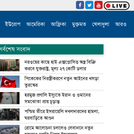
ইউরোপ
আমেরিকা
আফ্রিকা
মুক্তমত
খেলাধুলা
আরও
সর্বশেষ সংবাদ
নরওয়ের কাছে হাই এক্সপ্লোসিভ অস্ত্র বিক্রি
করবে যুক্তরাষ্ট্র, মূল্য ২৭ কোটি ডলার
পিকেকের নিরস্ত্রীকরণে নতুন আইনের খসড়া
তুরস্কের
হরমুজ প্রণালি ইস্যুতে ইরান ও ওমানের
সমঝোতা প্রায় চূড়ান্ত
পশ্চিম তীরে ইসরায়েলি দখলদারদের হামলা,
ঘরবাড়িতে আগুন
রোমে আলোচনা চললেও লেবাননে নতুন