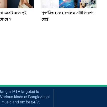
য়া মেয়েটি এখন দুই
পুনর্গঠিত হয়েছে চলচ্চিত্র সার্টিফিকেশন
 কে সে ?
বোর্ড
angla IPTV targeted to
Various kinds of Bangladeshi
music and etc for 24/7.