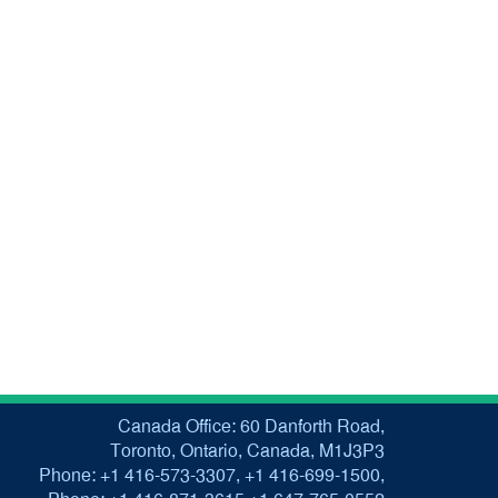
Canada Office: 60 Danforth Road,
Toronto, Ontario, Canada, M1J3P3
Phone: +1 416-573-3307, +1 416-699-1500,