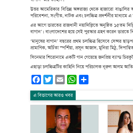
উত্তর আমেরিকার বিভিন্ন অঙ্গরাজ্য থেকে হাজারো বাঙালির অং
পরিবেশনা, সংগীত, নাটক এবং চলচ্চিত্র প্রদর্শনীর মাধ্যম
এর আগে ভারতের রাজধানী নয়াদিল্লিতে অনুষ্ঠিত ১৫তম দিল্লি আ
বাগান’। বাংলাদেশের হয়ে সেই পুরস্কার গ্রহণ করেন ভারতে 
‘মানুষের বাগান’ বছরের প্রথম চলচ্চিত্র হিসেবে সেন্সর ছ
প্রামাণিক, অর্চিতা স্পর্শিয়া, প্রসূন আজাদ, মুনিরা মিঠু, দিপান্
সিনেমার শিরোনামে একটি গান গেয়েছে জনপ্রিয় ব্যান্ড চিরকু
এছাড়া চলচ্চিত্রটির কাহিনি নিয়ে পরিচালক নূরুল আলম আত
Facebook
Twitter
Email
WhatsApp
Share
এ বিভাগের আরও খবর