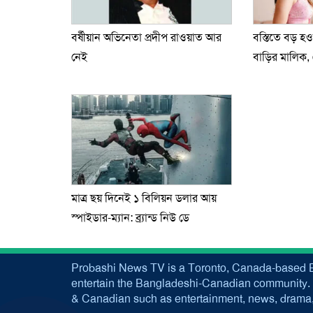
বর্ষীয়ান অভিনেতা প্রদীপ রাওয়াত আর
বস্তিতে বড় হও
নেই
বাড়ির মালিক,
মাত্র ছয় দিনেই ১ বিলিয়ন ডলার আয়
স্পাইডার-ম্যান: ব্র্যান্ড নিউ ডে
Probashi News TV is a Toronto, Canada-based B
entertain the Bangladeshi-Canadian community. 
& Canadian such as entertainment, news, drama, 