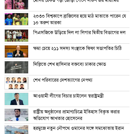
মেসির রেকর্ড গড়া জোড়া গোলে দারুণ জয় মায়ামির
২০৩০ বিশ্বকাপে ব্রাজিলের হয়ে মাঠ মাতাতে পারেন যে
১০ তরুণ তারকা
পিএসজিকে উড়িয়ে দিল লা লিগার দ্বিতীয় বিভাগের দল
ক্ষমা চেয়ে ২১১ সদস্য সংস্থাকে ফিফা সভাপতির চিঠি
দিল্লিতে শেখ হাসিনার বক্তব্যে ঢাকার ক্ষোভ
শেখ পরিবারের দেশত্যাগের নেপথ্য
আওয়ামী লীগের বিচার চাইলেন স্বরাষ্ট্রমন্ত্রী
রাষ্ট্রীয় অনুষ্ঠানের প্রামাণ্যচিত্রে ইতিহাস বিকৃত করার
অভিযোগ আখতার হোসেনের
হরমুজে নতুন নৌপথে ওমানের সঙ্গে সমঝোতায় ইরান