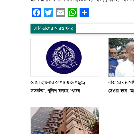
Facebook
Twitter
Email
WhatsApp
Share
এ বিভাগের আরও খবর
বোমা হামলার আশঙ্কায় দেশজুড়ে
বাজারে ব্যবসা
সতর্কতা, পুলিশ বলছে ‘গুজব’
দেওয়া হবে: আইন