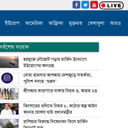
ইউরোপ
আমেরিকা
আফ্রিকা
মুক্তমত
খেলাধুলা
আরও
সর্বশেষ সংবাদ
হরমুজে নৌজোট গড়ার মার্কিন উদ্যোগে
ইউরোপের অনাগ্রহ
বোমা হামলার আশঙ্কায় দেশজুড়ে সতর্কতা,
পুলিশ বলছে ‘গুজব’
শ্রীলঙ্কার কারাগারে দাঙ্গায় নিহত ৩, আহত ২৩
কিশোরের গুলিতে নিহত ৮, কঠোর অস্ত্র আইন
আনার ঘোষণা থাই প্রধানমন্ত্রীর
রাশিয়ার বিরুদ্ধে নিষেধাজ্ঞা বিলে মার্কিন