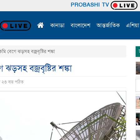
PROBASHI TV
কানাডা
বাংলাদেশ
আন্তর্জাতিক
এশিয়া
 বেগে ঝড়সহ বজ্রবৃষ্টির শঙ্কা
ড়সহ বজ্রবৃষ্টির শঙ্কা
ি ২৩ বার পঠিত