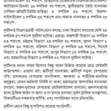
মোটরসাইকেল ২২ শতাংশ, থ্রি-হুইলার (ইজিবাইক-সিএনজি-অটোরিকশা-
অটোভ্যান-মিশুক) ১৯ দশমিক ৭৭ শতাংশ, স্থানীয়ভাবে তৈরি যানবাহন
(নসিমন-ভটভটি-টমটম-মাহিন্দ্র) ৫ দশমিক ৫৯ শতাংশ, রিকশা-
বাইসাইকেল ১ দশমিক ৫৪ শতাংশ এবং অজ্ঞাত যানবাহন ৪ দশমিক ২০
শতাংশ।
দুর্ঘটনার বিভাগওয়ারী পরিসংখ্যান বলছে, ঢাকা বিভাগে সবচেয়ে বেশি ২৪
দশমিক ৫৭ শতাংশ দুর্ঘটনা ঘটেছে। এছাড়া, রাজশাহী বিভাগে ১৮ দশমিক
৪৩ শতাংশ, চট্টগ্রাম বিভাগে ২৩ দশমিক ৭২ শতাংশ, খুলনা বিভাগে ৮
দশমিক ৬৮ শতাংশ, বরিশাল বিভাগে ৫ দশমিক ৯৩ শতাংশ, সিলেট
বিভাগে ৪ দশমিক ৪৪ শতাংশ, রংপুর বিভাগে ১০ দশমিক ১৬ শতাংশ,
এবং ময়মনসিংহ বিভাগে ৪ দশমিক ০২ শতাংশ দুর্ঘটনা ঘটেছে।
দুর্ঘটনার প্রধান কারণ হিসেবে কিছু কারণ চিহ্নিত করেছে রোড সেইফটি
ফাউন্ডেশন। এগুলো হল: ত্রুটিপূর্ণ যানবাহন; ত্রুটিপূর্ণ সড়ক; বেপরোয়া
গতি; চালকদের বেপরোয়া মানসিকতা, অদক্ষতা ও শারীরিক-মানসিক
অসুস্থতা; বেতন-কর্মঘণ্টা নির্দিষ্ট না থাকা; মহাসড়কে স্বল্পগতির যানবাহন
চলাচল; তরুণ-যুবদের বেপরোয়া মোটরসাইকেল চালানো; জনসাধারণের
মধ্যে ট্রাফিক আইন না জানা ও না মানার প্রবণতা; দুর্বল ট্রাফিক ব্যবস্থাপনা;
বিআরটিএর সক্ষমতার ঘাটতি; এবং গণপরিবহন খাতে চাঁদাবাজি।
দুর্ঘটনা রোধে কিছু সুপারিশও করেছে সংগঠনটি।