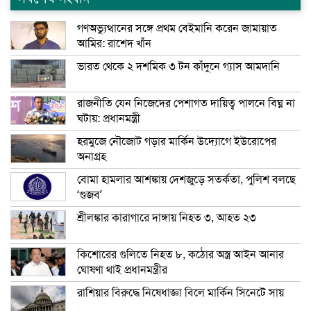
গণঅভ্যুত্থানের সঙ্গে প্রথম বেইমানি করেন জামায়াত
আমির: রাশেদ খাঁন
ভারত থেকে ২ দশমিক ৩ টন কাঁদুনে গ্যাস আমদানি
রাজনীতি যেন নিজেদের পেশাগত দায়িত্ব পালনে বিঘ্ন না
ঘটায়: প্রধানমন্ত্রী
হরমুজে নৌজোট গড়ার মার্কিন উদ্যোগে ইউরোপের
অনাগ্রহ
বোমা হামলার আশঙ্কায় দেশজুড়ে সতর্কতা, পুলিশ বলছে
‘গুজব’
শ্রীলঙ্কার কারাগারে দাঙ্গায় নিহত ৩, আহত ২৩
কিশোরের গুলিতে নিহত ৮, কঠোর অস্ত্র আইন আনার
ঘোষণা থাই প্রধানমন্ত্রীর
রাশিয়ার বিরুদ্ধে নিষেধাজ্ঞা বিলে মার্কিন সিনেটে সায়