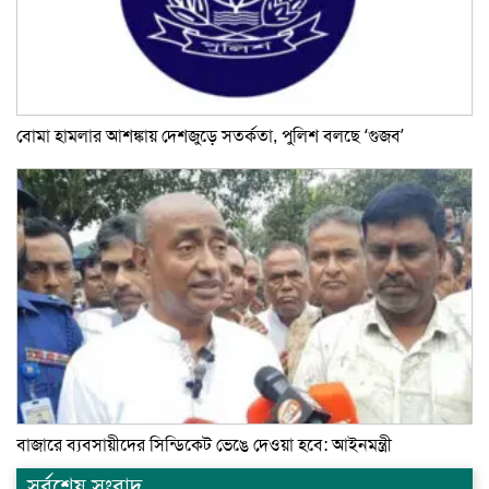
বোমা হামলার আশঙ্কায় দেশজুড়ে সতর্কতা, পুলিশ বলছে ‘গুজব’
বাজারে ব্যবসায়ীদের সিন্ডিকেট ভেঙে দেওয়া হবে: আইনমন্ত্রী
সর্বশেষ সংবাদ