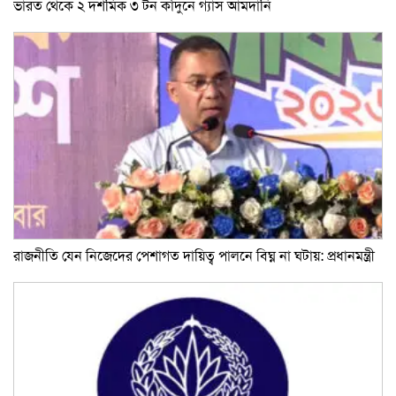
ভারত থেকে ২ দশমিক ৩ টন কাঁদুনে গ্যাস আমদানি
রাজনীতি যেন নিজেদের পেশাগত দায়িত্ব পালনে বিঘ্ন না ঘটায়: প্রধানমন্ত্রী