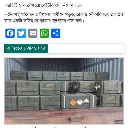
• প্রতিটি রেল ক্রসিংয়ে গেইটকিপার নিয়োগ করা।
• টেকসই পরিবহন কৌশলের অধীনে সড়ক, রেল ও নৌ-পরিবহন একত্রিত
করে একটি অভিন্ন যোগাযোগ মন্ত্রণালয় গঠন করা।
Facebook
Twitter
Email
WhatsApp
Share
এ বিভাগের আরও খবর