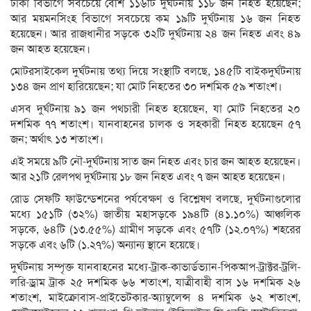
ঢাকা বিভাগে সবচেয়ে বেশি ১১৬টি দুর্ঘটনায় ১১৮ জন নিহত হয়েছেন;
আর ময়মনসিংহ বিভাগে সবচেয়ে কম ১৯টি দুর্ঘটনায় ১৬ জন নিহত
হয়েছেন। আর রাজধানীর সড়কে ৩২টি দুর্ঘটনায় ২৪ জন নিহত এবং ৪৯
জন আহত হয়েছেন।
মোটরসাইকেল দুর্ঘটনায় তথ্য দিয়ে সংস্থাটি বলছে, ১৪৫টি বাইকদুর্ঘটনায়
১৩৪ জন প্রাণ হারিয়েছেন; যা মোট নিহতের ৩০ দশমিক ৫৯ শতাংশ।
এসব দুর্ঘটনায় ৯১ জন পথচারী নিহত হয়েছেন, যা মোট নিহতের ২০
দশমিক ৭৭ শতাংশ। যানবাহনের চালক ও সহকারী নিহত হয়েছেন ৫৭
জন; অর্থাৎ ১৩ শতাংশ।
এই সময়ে ৯টি নৌ-দুর্ঘটনায় সাত জন নিহত এবং চার জন আহত হয়েছেন।
আর ২১টি রেলপথ দুর্ঘটনায় ১৮ জন নিহত এবং ৭ জন আহত হয়েছেন।
রোড সেফটি ফাউন্ডেশনের পর্যবেক্ষণ ও বিশ্লেষণ বলছে, দুর্ঘটনাগুলোর
মধ্যে ১৫১টি (৩২%) জাতীয় মহাসড়কে ১৯৪টি (৪১.১০%) আঞ্চলিক
সড়কে, ৬৪টি (১৩.৫৫%) গ্রামীণ সড়কে এবং ৫৭টি (১২.০৭%) শহরের
সড়কে এবং ৬টি (১.২৭%) অন্যান্য স্থানে হয়েছে।
দুর্ঘটনায় সম্পৃক্ত যানবাহনের মধ্যে-ট্রাক-কাভার্ডভ্যান-পিকআপ-ট্রাক্টর-ট্রলি-
লরি-ড্রাম ট্রাক ২৫ দশমিক ৬৬ শতাংশ, যাত্রীবাহী বাস ১৬ দশমিক ২৬
শতাংশ, মাইক্রোবাস-প্রাইভেটকার-অ্যাম্বুলেন্স ৪ দশমিক ৬২ শতাংশ,