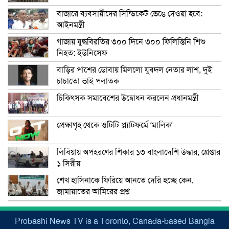
বাজারে ব্যবসায়ীদের সিন্ডিকেট ভেঙে দেওয়া হবে:
আইনমন্ত্রী
গাজায় যুদ্ধবিরতির ৩০০ দিনে ৩০০ ফিলিস্তিনি শিশু
নিহত: ইউনিসেফ
বাড়ির পাশের ডোবায় মিললো যুবদল নেতার লাশ, দুই
চাচাতো ভাই পলাতক
চিকিৎসক সমাবেশের উদ্বোধন করলেন প্রধানমন্ত্রী
প্রেক্ষাগৃহ থেকে ওটিটি প্ল্যাটফর্মে ‘মালিক’
লিবিয়ায় অপহরণের শিকার ১৩ বাংলাদেশি উদ্ধার, গ্রেপ্তার
১ সিরীয়
শেখ হাসিনাকে ফিরিয়ে আনতে দেরি হচ্ছে কেন,
জামায়াতের আমিরের প্রশ্ন
Probashi News TV is a Toronto, Canada-based Bangla