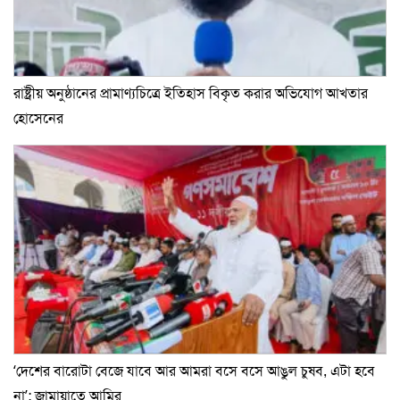
রাষ্ট্রীয় অনুষ্ঠানের প্রামাণ্যচিত্রে ইতিহাস বিকৃত করার অভিযোগ আখতার
হোসেনের
‘দেশের বারোটা বেজে যাবে আর আমরা বসে বসে আঙুল চুষব, এটা হবে
না’: জামায়াতে আমির