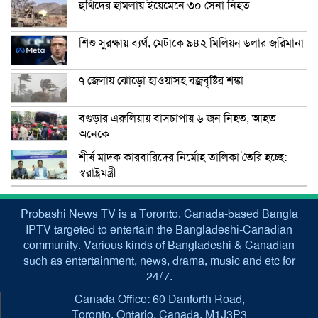
হুথিদের হামলায় ইয়েমেনে ৩০ সেনা নিহত
শিশু সুরক্ষায় ব্যর্থ, মেটাকে ৯৪২ মিলিয়ন ডলার জরিমানা
৭ জেলায় ঝোড়ো হাওয়াসহ বজ্রবৃষ্টির শঙ্কা
বগুড়ার এরুলিয়ায় বাসচাপায় ৬ জন নিহত, আহত
অনেকে
শীর্ষ মাদক কারবারিদের নির্মোহ তালিকা তৈরি হচ্ছে:
স্বরাষ্ট্রমন্ত্রী
Probashi News TV is a Toronto, Canada-based Bangla
IPTV targeted to entertain the Bangladeshi-Canadian
community. Various kinds of Bangladeshi & Canadian
such as entertainment, news, drama, music and etc for
24/7.
Canada Office: 60 Danforth Road,
Toronto, Ontario, Canada, M1J3P3