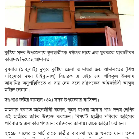
কুষ্টিয়া সদর উপজেলায় স্কুলছাত্রীকে ধর্ষণের দায়ে এক যুবককে যাবজ্জীবন
কারাদণ্ড দিয়েছে আদালত।
বুধবার (১ জুলাই) দুপুরে কুষ্টিয়া জেলা ও দায়রা জজ আদালতের (শিশু
সহিংসতা দমন ট্রাইব্যুনাল) বিচারক এ এইচ এম শফিকুল ইসলাম
আসামির অনুপস্থিতিতে এ রায় দেন বলে রাষ্ট্রপক্ষের আইনজীবী আব্দুল
মজিদ জানান।
দণ্ডপ্রাপ্ত জহির রায়হান (৩২) সদর উপজেলার বাসিন্দা।
মামলার বরাতে আইনজীবী বলেন, স্কুলে যাওয়া-আসার পথে দশম শ্রেণির
ওই ছাত্রীকে জহির উত্ত্যক্ত করতেন। বিষয়টি ছাত্রীর পরিবার জহিরের
পরিবার ও এলাকার গণ্যমান্য ব্যক্তিদের জানায়। এতে জহির ক্ষিপ্ত হন।
২০১৮ সালের ৩ মার্চ রাতে ছাত্রীর বাবা-মা ওয়াজ শুনতে যান। তখন