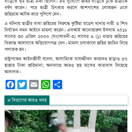
বাড়িতে ওই ছাত্রী একা ছিলেন। এই সুযোগে জহির বাড়িতে ঢুকে ছাত্রীকে
ধর্ষণ করেন। পরে ছাত্রী চিৎকার করলে আশপাশের লোকজন এসে
জহিরকে আটক করে পুলিশে দেন।
এ ঘটনায় ছাত্রীর বাবা জহিরের বিরুদ্ধে কুষ্টিয়া মডেল থানায় নারী ও শিশু
নির্যাতন দমন আইনে মামলা করেন। এসআই আনোয়ারুল ইসলাম ২০১৮
সালের ৩০ এপ্রিল ২০০০ (সংশোধনী-৩) সালের ৯ (১) ধারার জহিরের
বিরুদ্ধে আদালতে অভিযোগপত্র দেন। মামলা চলাকালে জহির জামিন নিয়ে
পলাতক হন।
রাষ্ট্রপক্ষের আইনজীবী বলেন, আসামিকে যাবজ্জীবন কারাদণ্ড ছাড়াও ৫০
হাজার টাকা জরিমানা; অনাদায়ে আরও ছয় মাসের কারাবাস দিয়েছে
আদালত।
Facebook
Twitter
Email
WhatsApp
Share
এ বিভাগের আরও খবর