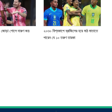
া জোড়া গোলে দারুণ জয়
২০৩০ বিশ্বকাপে ব্রাজিলের হয়ে মাঠ মাতাতে
পারেন যে ১০ তরুণ তারকা