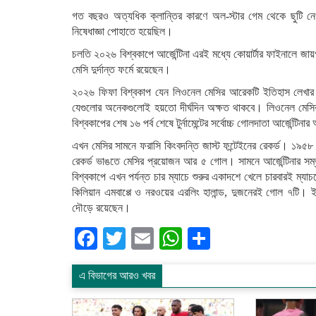
গত বছরও অত্যধিক ক্লান্তির কারণে অল-স্টার গেম থেকে ছুটি নেও
নিষেধাজ্ঞা পোহাতে হয়েছিল।
চলতি ২০২৬ বিশ্বকাপে আর্জেন্টিনা এরই মধ্যে কোয়ার্টার ফাইনালে জায়গা
মেসি দুর্দান্ত ফর্মে রয়েছেন।
২০২৬ ফিফা বিশ্বকাপ যেন লিওনেল মেসির আরেকটি ইতিহাস লেখার ম
যেগুলোর অনেকগুলোই হয়তো দীর্ঘদিন অক্ষত থাকবে। লিওনেল মেসির স
বিশ্বকাপের শেষ ১৬ পর্ব শেষে টুর্নামেন্টের সর্বোচ্চ গোলদাতা আর্জে
এখন মেসির সামনে ফরাসি কিংবদন্তি জাস্ট ফন্টেইনের রেকর্ড। ১৯৫
রেকর্ড ভাঙতে মেসির প্রয়োজন আর ৫ গোল। সামনে আর্জেন্টিনার সম্
বিশ্বকাপে এখন পর্যন্ত চার ম্যাচে শুরুর একাদশে খেলে চারবারই ম্য
কিলিয়ান এমবাপ্পে ও নরওয়ের এরলিং হালান্ড, দুজনেরই গোল ৭টি। ই
দৌড়ে রয়েছেন।
Facebook
Twitter
Email
WhatsApp
Share
এ বিভাগের আরও খবর