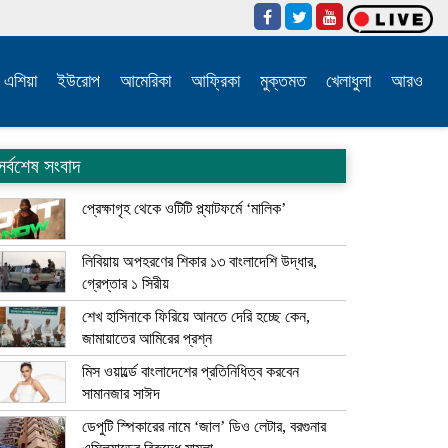
এশিয়া
ইউরোপ
আমেরিকা
আফ্রিকা
মুক্তমত
খেলাধুলা
আরও
সর্বশেষ সংবাদ
প্রেক্ষাগৃহ থেকে ওটিটি প্ল্যাটফর্মে ‘মালিক’
লিবিয়ায় অপহরণের শিকার ১৩ বাংলাদেশি উদ্ধার,
গ্রেপ্তার ১ সিরীয়
শেখ হাসিনাকে ফিরিয়ে আনতে দেরি হচ্ছে কেন,
জামায়াতের আমিরের প্রশ্ন
মিস ওয়ার্ল্ডে বাংলাদেশের প্রতিনিধিত্ব করবেন
সামানজার সাঈদ
ডেপুটি স্পিকারের নামে ‘জাল’ ডিও লেটার, বরগুনার