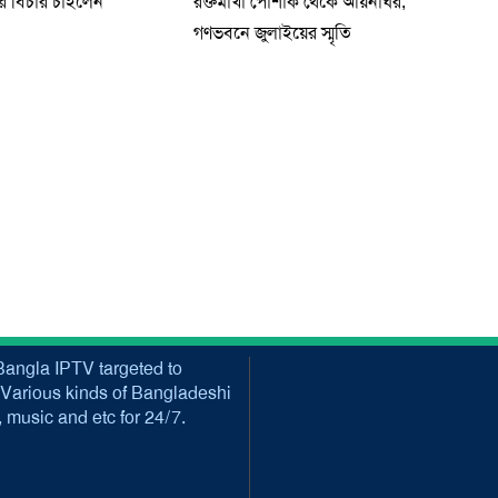
 বিচার চাইলেন
রক্তমাখা পোশাক থেকে আয়নাঘর,
গণভবনে জুলাইয়ের স্মৃতি
angla IPTV targeted to
Various kinds of Bangladeshi
music and etc for 24/7.