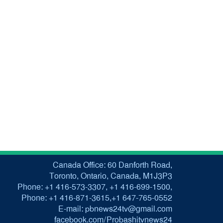
Canada Office: 60 Danforth Road,
Toronto, Ontario, Canada, M1J3P3
Phone: +1 416-573-3307, +1 416-699-1500,
Phone: +1 416-871-3615,+1 647-765-0552
E-mail: pbnews24tv@gmail.com
facebook.com/Probashitvnews24