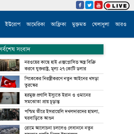
ইউরোপ
আমেরিকা
আফ্রিকা
মুক্তমত
খেলাধুলা
আরও
সর্বশেষ সংবাদ
নরওয়ের কাছে হাই এক্সপ্লোসিভ অস্ত্র বিক্রি
করবে যুক্তরাষ্ট্র, মূল্য ২৭ কোটি ডলার
পিকেকের নিরস্ত্রীকরণে নতুন আইনের খসড়া
তুরস্কের
হরমুজ প্রণালি ইস্যুতে ইরান ও ওমানের
সমঝোতা প্রায় চূড়ান্ত
পশ্চিম তীরে ইসরায়েলি দখলদারদের হামলা,
ঘরবাড়িতে আগুন
রোমে আলোচনা চললেও লেবাননে নতুন