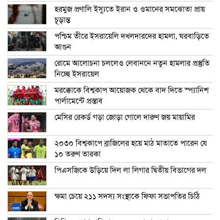
হরমুজ প্রণালি ইস্যুতে ইরান ও ওমানের সমঝোতা প্রায়
চূড়ান্ত
পশ্চিম তীরে ইসরায়েলি দখলদারদের হামলা, ঘরবাড়িতে
আগুন
রোমে আলোচনা চললেও লেবাননে নতুন হামলার প্রস্তুতি
নিচ্ছে ইসরায়েল
মরক্কোকে বিশ্বকাপ আয়োজক থেকে বাদ দিতে স্প্যানিশ
পার্লামেন্টে প্রস্তাব
মেসির রেকর্ড গড়া জোড়া গোলে দারুণ জয় মায়ামির
২০৩০ বিশ্বকাপে ব্রাজিলের হয়ে মাঠ মাতাতে পারেন যে
১০ তরুণ তারকা
পিএসজিকে উড়িয়ে দিল লা লিগার দ্বিতীয় বিভাগের দল
ক্ষমা চেয়ে ২১১ সদস্য সংস্থাকে ফিফা সভাপতির চিঠি