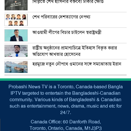
দিল্লিতে শেখ হাসিনার বক্তব্যে ঢাকার ক্ষোভ
শেখ পরিবারের দেশত্যাগের নেপথ্য
আওয়ামী লীগের বিচার চাইলেন স্বরাষ্ট্রমন্ত্রী
রাষ্ট্রীয় অনুষ্ঠানের প্রামাণ্যচিত্রে ইতিহাস বিকৃত করার
অভিযোগ আখতার হোসেনের
হরমুজে নতুন নৌপথে ওমানের সঙ্গে সমঝোতায় ইরান
Probashi News TV is a Toronto, Canada-based Bangla
IPTV targeted to entertain the Bangladeshi-Canadian
community. Various kinds of Bangladeshi & Canadian
such as entertainment, news, drama, music and etc for
24/7.
Canada Office: 60 Danforth Road,
Toronto, Ontario, Canada, M1J3P3