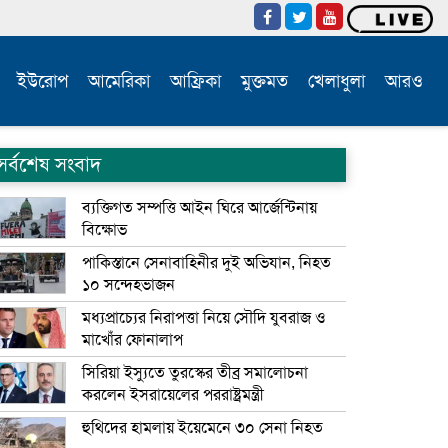
ইউরোপ
আমেরিকা
আফ্রিকা
মুক্তমত
খেলাধুলা
আরও
সর্বশেষ সংবাদ
ব্যক্তিগত সম্পত্তি আইন ঘিরে আর্জেন্টিনায়
বিক্ষোভ
পাকিস্তানে সেনাবাহিনীর দুই অভিযান, নিহত
১০ সন্দেহভাজন
মধ্যপ্রাচ্যের নিরাপত্তা নিয়ে সৌদি যুবরাজ ও
মাখোঁর ফোনালাপ
সিরিয়া ইস্যুতে তুরস্কের তীব্র সমালোচনা
করলেন ইসরায়েলের পররাষ্ট্রমন্ত্রী
হুথিদের হামলায় ইয়েমেনে ৩০ সেনা নিহত