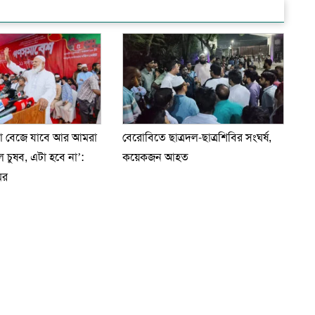
টা বেজে যাবে আর আমরা
বেরোবিতে ছাত্রদল-ছাত্রশিবির সংঘর্ষ,
চুষব, এটা হবে না’:
কয়েকজন আহত
ির