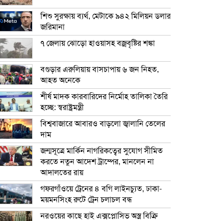
শিশু সুরক্ষায় ব্যর্থ, মেটাকে ৯৪২ মিলিয়ন ডলার
জরিমানা
৭ জেলায় ঝোড়ো হাওয়াসহ বজ্রবৃষ্টির শঙ্কা
বগুড়ার এরুলিয়ায় বাসচাপায় ৬ জন নিহত,
আহত অনেকে
শীর্ষ মাদক কারবারিদের নির্মোহ তালিকা তৈরি
হচ্ছে: স্বরাষ্ট্রমন্ত্রী
বিশ্ববাজারে আবারও বাড়লো জ্বালানি তেলের
দাম
জন্মসূত্রে মার্কিন নাগরিকত্বের সুযোগ সীমিত
করতে নতুন আদেশ ট্রাম্পের, মানলেন না
আদালতের রায়
গফরগাঁওয়ে ট্রেনের ৪ বগি লাইনচ্যুত, ঢাকা-
ময়মনসিংহ রুটে ট্রেন চলাচল বন্ধ
নরওয়ের কাছে হাই এক্সপ্লোসিভ অস্ত্র বিক্রি