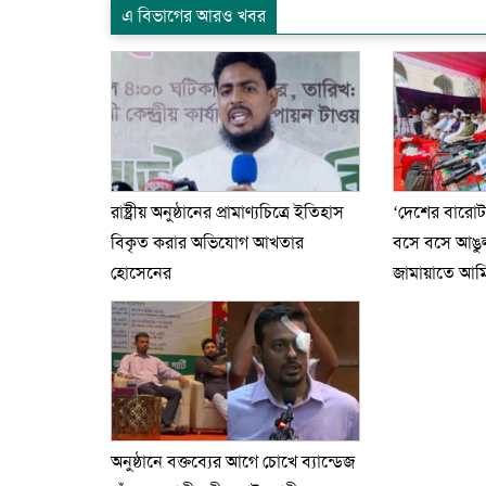
এ বিভাগের আরও খবর
রাষ্ট্রীয় অনুষ্ঠানের প্রামাণ্যচিত্রে ইতিহাস
‘দেশের বারো
বিকৃত করার অভিযোগ আখতার
বসে বসে আঙুল 
হোসেনের
জামায়াতে আম
অনুষ্ঠানে বক্তব্যের আগে চোখে ব্যান্ডেজ