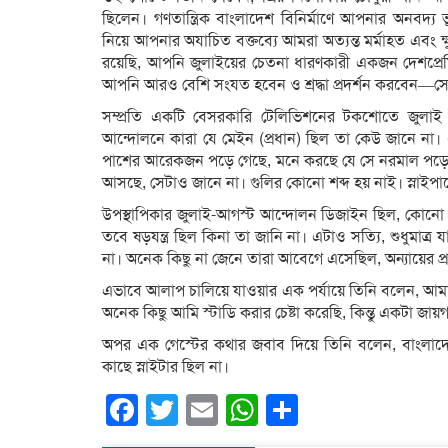
ছিলেন। গণতান্ত্রিক বাংলাদেশ বিনির্মাণে আপনার অনবদ্য 
নিয়ে আপনার অযাচিত বক্তব্যে আমরা অত্যন্ত মর্মাহত এবং ক
রয়েছি, আপনি জুলাইয়ের চেতনা ধারণকারী একজন দেশপ্রেমিক
আপনি আরও বেশি সংযত হবেন ও শ্রদ্ধা প্রদর্শন করবেন—সেই
সম্প্রতি একটি বেসরকারি টেলিভিশনের টকশোতে জুলাই গ
আন্দোলনে কারা যে মেইন (প্রধান) ছিল তা কেউ জানে ন
পাশের আরেকজন পড়ে গেছে, মনে করছে যে সে নরমাল পড়েছ
আসছে, সেটাও জানে না। গুলির কোনো শব্দ হয় নাই। স্নাইপা
উপস্থাপিকার জুলাই-আগস্ট আন্দোলন ডিজাইন ছিল, কোনো ষড
তবে ষড়যন্ত্র ছিল কিনা তা জানি না। এটাও সত্যি, শুধুমাত
না। অনেক কিছু না জেনে তারা আবেগে এসেছিল, অন্যায়ের
এভাবে আলাপ চালিয়ে যাওয়ার এক পর্যায়ে তিনি বলেন, আমা
অনেক কিছু আমি স্টাডি করার চেষ্টা করেছি, কিন্তু একটা জায
অপর এক গেস্টের কথার জবাব দিয়ে তিনি বলেন, বাংলাদে
কাছে স্নাইটার ছিল না।
Facebook
Twitter
Email
WhatsApp
Share