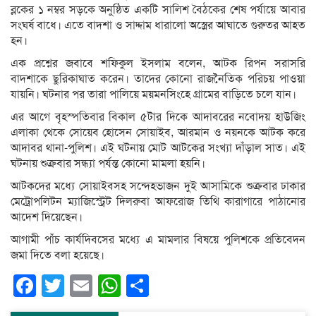
ব্লকের ১ নম্বর সড়কে অনুষ্ঠিত একটি সালিশ বৈঠকের শেষ পর্যায়ে আবার
সংঘর্ষ বাধে। এতে বাদশা ও সাদ্দাম ধারালো অস্ত্রের আঘাতে গুরুতর আহত
হন।
এক প্রশ্নের জবাবে শফিকুল ইসলাম বলেন, আটক রিপন সরাসরি
বাদশাকে ছুরিকাঘাত করেন। তাদের কোনো রাজনৈতিক পরিচয় পাওয়া
যায়নি। ঘটনার পর তারা পালিয়ে ময়মনসিংহে গ্রামের বাড়িতে চলে যান।
এর আগে বৃহস্পতিবার বিকাল ৫টার দিকে আদাবরের নবোদয় হাউজিং
এলাকা থেকে সোয়েব হোসেন সোয়াইব, আরমান ও নয়নকে আটক করে
আদাবর থানা-পুলিশ। এই ঘটনায় মোট আটকের সংখ্যা দাঁড়াল সাত। এই
ঘটনায় শুক্রবার সন্ধ্যা পর্যন্ত কোনো মামলা হয়নি।
আটকদের মধ্যে সোয়াইবসহ সন্দেহভাজন দুই আসামিকে শুক্রবার ঢাকার
মেট্রোপলিটন ম্যাজিস্ট্রেট দিলরুবা আফরোজ তিথি কারাগারে পাঠানোর
আদেশ দিয়েছেন।
আগামী পাঁচ কার্যদিবসের মধ্যে এ মামলার বিষয়ে পুলিশকে প্রতিবেদন
জমা দিতে বলা হয়েছে।
Facebook
Twitter
Email
WhatsApp
Share