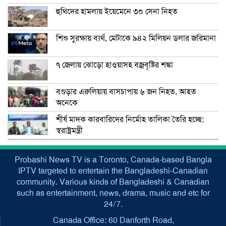
হুথিদের হামলায় ইয়েমেনে ৩০ সেনা নিহত
শিশু সুরক্ষায় ব্যর্থ, মেটাকে ৯৪২ মিলিয়ন ডলার জরিমানা
৭ জেলায় ঝোড়ো হাওয়াসহ বজ্রবৃষ্টির শঙ্কা
বগুড়ার এরুলিয়ায় বাসচাপায় ৬ জন নিহত, আহত
অনেকে
শীর্ষ মাদক কারবারিদের নির্মোহ তালিকা তৈরি হচ্ছে:
স্বরাষ্ট্রমন্ত্রী
Probashi News TV is a Toronto, Canada-based Bangla
IPTV targeted to entertain the Bangladeshi-Canadian
community. Various kinds of Bangladeshi & Canadian
such as entertainment, news, drama, music and etc for
24/7.
Canada Office: 60 Danforth Road,