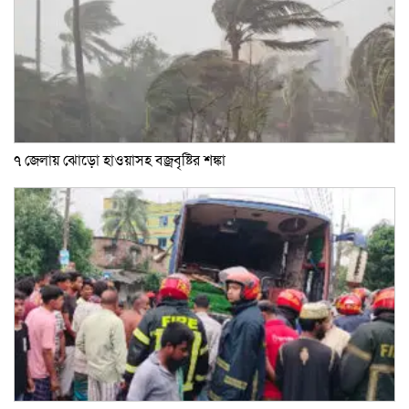
৭ জেলায় ঝোড়ো হাওয়াসহ বজ্রবৃষ্টির শঙ্কা