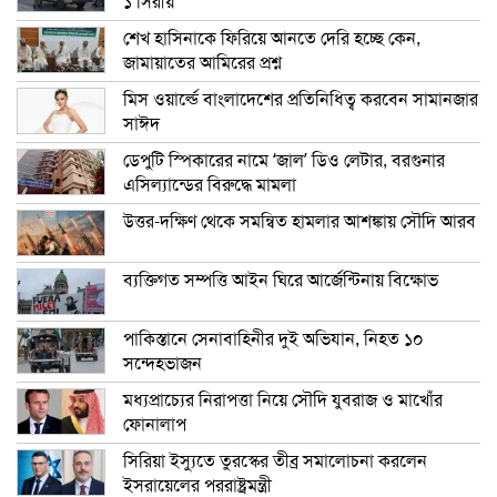
১ সিরীয়
শেখ হাসিনাকে ফিরিয়ে আনতে দেরি হচ্ছে কেন,
জামায়াতের আমিরের প্রশ্ন
মিস ওয়ার্ল্ডে বাংলাদেশের প্রতিনিধিত্ব করবেন সামানজার
সাঈদ
ডেপুটি স্পিকারের নামে ‘জাল’ ডিও লেটার, বরগুনার
এসিল্যান্ডের বিরুদ্ধে মামলা
উত্তর-দক্ষিণ থেকে সমন্বিত হামলার আশঙ্কায় সৌদি আরব
ব্যক্তিগত সম্পত্তি আইন ঘিরে আর্জেন্টিনায় বিক্ষোভ
পাকিস্তানে সেনাবাহিনীর দুই অভিযান, নিহত ১০
সন্দেহভাজন
মধ্যপ্রাচ্যের নিরাপত্তা নিয়ে সৌদি যুবরাজ ও মাখোঁর
ফোনালাপ
সিরিয়া ইস্যুতে তুরস্কের তীব্র সমালোচনা করলেন
ইসরায়েলের পররাষ্ট্রমন্ত্রী