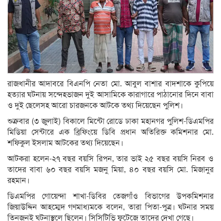
রাজধানীর আদাবরে বিএনপি নেতা মো. আবুল বাশার বাদশাকে কুপিয়ে
হত্যার ঘটনায় সন্দেহভাজন দুই আসামিকে কারাগারে পাঠানোর দিনে বাবা
ও দুই ছেলেসহ আরো চারজনকে আটকে তথ্য দিয়েছেন পুলিশ।
শুক্রবার (৩ জুলাই) বিকালে মিন্টো রোডে ঢাকা মহানগর পুলিশ-ডিএমপির
মিডিয়া সেন্টারে এক ব্রিফিংয়ে ডিবি প্রধান অতিরিক্ত কমিশনার মো.
শফিকুল ইসলাম আটকের তথ্য দিয়েছেন।
আটকরা হলেন-২৭ বছর বয়সি রিপন, তার ভাই ২৫ বছর বয়সি নিরব ও
তাদের বাবা ৬০ বছর বয়সি মজনু মিয়া, ৪০ বছর বয়সি মো. মিজানুর
রহমান।
ডিএমপির গোয়েন্দা শাখা-ডিবির তেজগাঁও বিভাগের উপকমিশনার
জিয়াউদ্দিন আহম্মেদ গণমাধ্যমকে বলেন, তারা পিতা-পুত্র। ঘটনার সময়
তিনজনই ঘটনাস্থলে ছিলেন। সিসিটিভি ফুটেজে তাদের দেখা গেছে।