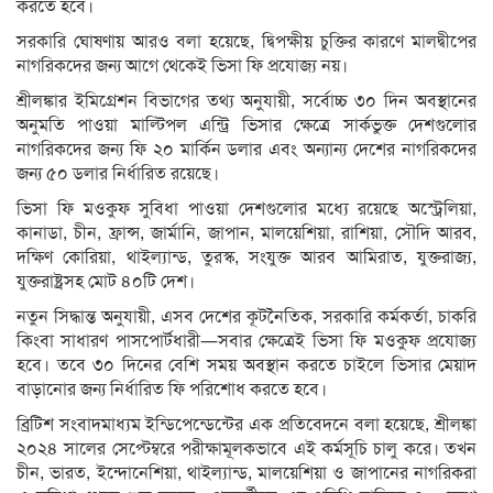
করতে হবে।
সরকারি ঘোষণায় আরও বলা হয়েছে, দ্বিপক্ষীয় চুক্তির কারণে মালদ্বীপের
নাগরিকদের জন্য আগে থেকেই ভিসা ফি প্রযোজ্য নয়।
শ্রীলঙ্কার ইমিগ্রেশন বিভাগের তথ্য অনুযায়ী, সর্বোচ্চ ৩০ দিন অবস্থানের
অনুমতি পাওয়া মাল্টিপল এন্ট্রি ভিসার ক্ষেত্রে সার্কভুক্ত দেশগুলোর
নাগরিকদের জন্য ফি ২০ মার্কিন ডলার এবং অন্যান্য দেশের নাগরিকদের
জন্য ৫০ ডলার নির্ধারিত রয়েছে।
ভিসা ফি মওকুফ সুবিধা পাওয়া দেশগুলোর মধ্যে রয়েছে অস্ট্রেলিয়া,
কানাডা, চীন, ফ্রান্স, জার্মানি, জাপান, মালয়েশিয়া, রাশিয়া, সৌদি আরব,
দক্ষিণ কোরিয়া, থাইল্যান্ড, তুরস্ক, সংযুক্ত আরব আমিরাত, যুক্তরাজ্য,
যুক্তরাষ্ট্রসহ মোট ৪০টি দেশ।
নতুন সিদ্ধান্ত অনুযায়ী, এসব দেশের কূটনৈতিক, সরকারি কর্মকর্তা, চাকরি
কিংবা সাধারণ পাসপোর্টধারী—সবার ক্ষেত্রেই ভিসা ফি মওকুফ প্রযোজ্য
হবে। তবে ৩০ দিনের বেশি সময় অবস্থান করতে চাইলে ভিসার মেয়াদ
বাড়ানোর জন্য নির্ধারিত ফি পরিশোধ করতে হবে।
ব্রিটিশ সংবাদমাধ্যম ইন্ডিপেন্ডেন্টের এক প্রতিবেদনে বলা হয়েছে, শ্রীলঙ্কা
২০২৪ সালের সেপ্টেম্বরে পরীক্ষামূলকভাবে এই কর্মসূচি চালু করে। তখন
চীন, ভারত, ইন্দোনেশিয়া, থাইল্যান্ড, মালয়েশিয়া ও জাপানের নাগরিকরা