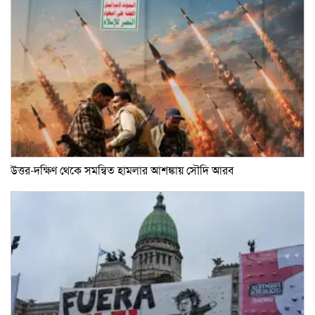
উত্তর-দক্ষিণ থেকে সমন্বিত হামলার আশঙ্কায় সৌদি আরব