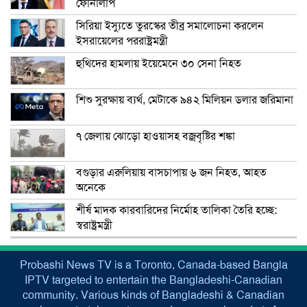
ফোনালাপ
সিরিয়া ইস্যুতে তুরস্কের তীব্র সমালোচনা করলেন
ইসরায়েলের পররাষ্ট্রমন্ত্রী
হুথিদের হামলায় ইয়েমেনে ৩০ সেনা নিহত
শিশু সুরক্ষায় ব্যর্থ, মেটাকে ৯৪২ মিলিয়ন ডলার জরিমানা
৭ জেলায় ঝোড়ো হাওয়াসহ বজ্রবৃষ্টির শঙ্কা
বগুড়ার এরুলিয়ায় বাসচাপায় ৬ জন নিহত, আহত
অনেকে
শীর্ষ মাদক কারবারিদের নির্মোহ তালিকা তৈরি হচ্ছে:
স্বরাষ্ট্রমন্ত্রী
Probashi News TV is a Toronto, Canada-based Bangla
IPTV targeted to entertain the Bangladeshi-Canadian
community. Various kinds of Bangladeshi & Canadian