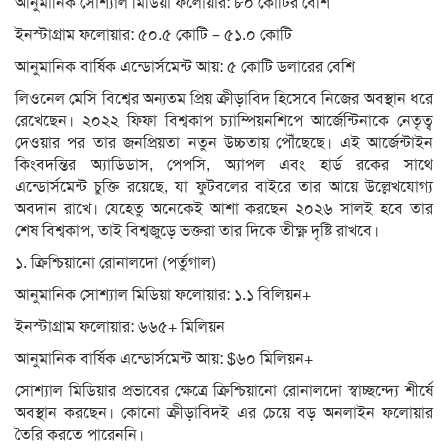
আনুমানিক সোশ্যাল মিডিয়া ফলোয়ার: ৮০ কোটির বেশি
ইনস্টাগ্রাম ফলোয়ার: ৫০.৫ কোটি – ৫১.০ কোটি
আনুমানিক বার্ষিক এন্ডোর্সমেন্ট আয়: ৫ কোটি ডলারের বেশি
লিওনেল মেসি বিশ্বের অন্যতম প্রিয় ক্রীড়াবিদ হিসেবে নিজের অবস্থান ধরে
রেখেছেন। ২০২২ ফিফা বিশ্বকাপ চ্যাম্পিয়নশিপে আর্জেন্টিনাকে নেতৃত্ব
দেওয়ার পর তার জনপ্রিয়তা নতুন উচ্চতায় পৌঁছেছে। এই আর্জেন্টাইন
কিংবদন্তির অ্যাডিডাস, পেপসি, অ্যাপল এবং হার্ড রকের সাথে
এন্ডোর্সমেন্ট চুক্তি রয়েছে, যা ফুটবলের বাইরে তার আয়ে উল্লেখযোগ্য
অবদান রাখে। যেহেতু অনেকেই আশা করছেন ২০২৬ সালই হবে তার
শেষ বিশ্বকাপ, তাই বিশ্বজুড়ে ভক্তরা তার দিকে তীক্ষ্ণ দৃষ্টি রাখবে।
১. ক্রিশ্চিয়ানো রোনালদো (পর্তুগাল)
আনুমানিক সোশ্যাল মিডিয়া ফলোয়ার: ১.১ বিলিয়ন+
ইনস্টাগ্রাম ফলোয়ার: ৬৬৫+ মিলিয়ন
আনুমানিক বার্ষিক এন্ডোর্সমেন্ট আয়: $৬০ মিলিয়ন+
সোশ্যাল মিডিয়ার প্রভাবের ক্ষেত্রে ক্রিশ্চিয়ানো রোনালদো স্বাচ্ছন্দ্যে শীর্ষে
অবস্থান করছেন। কোনো ক্রীড়াবিদই এর চেয়ে বড় অনলাইন ফলোয়ার
তৈরি করতে পারেননি।