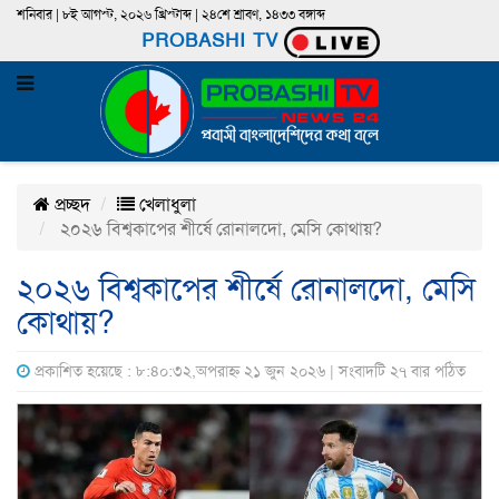
শনিবার | ৮ই আগস্ট, ২০২৬ খ্রিস্টাব্দ | ২৪শে শ্রাবণ, ১৪৩৩ বঙ্গাব্দ
PROBASHI TV
প্রচ্ছদ
খেলাধুলা
২০২৬ বিশ্বকাপের শীর্ষে রোনালদো, মেসি কোথায়?
২০২৬ বিশ্বকাপের শীর্ষে রোনালদো, মেসি
কোথায়?
প্রকাশিত হয়েছে : ৮:৪০:৩২,অপরাহ্ন ২১ জুন ২০২৬ | সংবাদটি ২৭ বার পঠিত