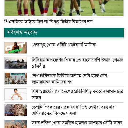
পিএসজিকে উড়িয়ে দিল লা লিগার দ্বিতীয় বিভাগের দল
সর্বশেষ সংবাদ
প্রেক্ষাগৃহ থেকে ওটিটি প্ল্যাটফর্মে ‘মালিক’
লিবিয়ায় অপহরণের শিকার ১৩ বাংলাদেশি উদ্ধার, গ্রেপ্তার
১ সিরীয়
শেখ হাসিনাকে ফিরিয়ে আনতে দেরি হচ্ছে কেন,
জামায়াতের আমিরের প্রশ্ন
মিস ওয়ার্ল্ডে বাংলাদেশের প্রতিনিধিত্ব করবেন সামানজার
সাঈদ
ডেপুটি স্পিকারের নামে ‘জাল’ ডিও লেটার, বরগুনার
এসিল্যান্ডের বিরুদ্ধে মামলা
উত্তর-দক্ষিণ থেকে সমন্বিত হামলার আশঙ্কায় সৌদি আরব