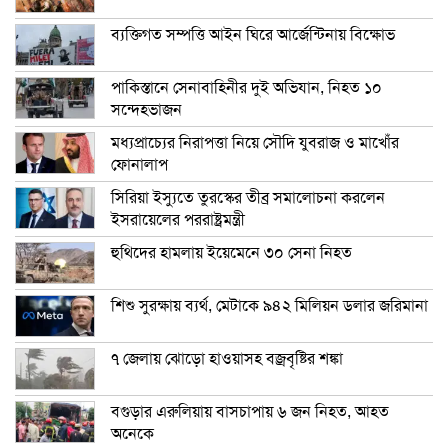
ব্যক্তিগত সম্পত্তি আইন ঘিরে আর্জেন্টিনায় বিক্ষোভ
পাকিস্তানে সেনাবাহিনীর দুই অভিযান, নিহত ১০
সন্দেহভাজন
মধ্যপ্রাচ্যের নিরাপত্তা নিয়ে সৌদি যুবরাজ ও মাখোঁর
ফোনালাপ
সিরিয়া ইস্যুতে তুরস্কের তীব্র সমালোচনা করলেন
ইসরায়েলের পররাষ্ট্রমন্ত্রী
হুথিদের হামলায় ইয়েমেনে ৩০ সেনা নিহত
শিশু সুরক্ষায় ব্যর্থ, মেটাকে ৯৪২ মিলিয়ন ডলার জরিমানা
৭ জেলায় ঝোড়ো হাওয়াসহ বজ্রবৃষ্টির শঙ্কা
বগুড়ার এরুলিয়ায় বাসচাপায় ৬ জন নিহত, আহত
অনেকে