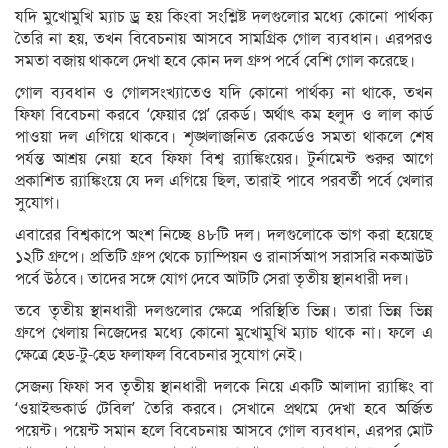
যদি মুখোমুখি ম্যাচ ড্র হয় কিংবা সংশ্লিষ্ট দলগুলোর মধ্যে কোনো পার্থক্য
তৈরি না হয়, তখন বিবেচনায় আসবে সামগ্রিক গোল ব্যবধান। এরপরও
সমতা বজায় থাকলে দেখা হবে কোন দল গ্রুপ পর্বে বেশি গোল করেছে।
গোল ব্যবধান ও গোলসংখ্যাতেও যদি কোনো পার্থক্য না থাকে, তখন
ফিফা বিবেচনা করবে ‘ফেয়ার প্লে’ রেকর্ড। অর্থাৎ কম হলুদ ও লাল কার্ড
পাওয়া দল এগিয়ে থাকবে। শৃঙ্খলাজনিত রেকর্ডেও সমতা থাকলে শেষ
পর্যন্ত আশ্রয় নেয়া হবে ফিফা বিশ্ব র‌্যাঙ্কিংয়ের। টুর্নামেন্ট শুরুর আগে
প্রকাশিত র‌্যাঙ্কিংয়ে যে দল এগিয়ে ছিল, তারাই পাবে পরবর্তী পর্বে খেলার
সুযোগ।
এবারের বিশ্বকাপে অংশ নিচ্ছে ৪৮টি দল। দলগুলোকে ভাগ করা হয়েছে
১২টি গ্রুপে। প্রতিটি গ্রুপ থেকে চ্যাম্পিয়ন ও রানার্সআপ সরাসরি নকআউট
পর্বে উঠবে। তাদের সঙ্গে যোগ দেবে আটটি সেরা তৃতীয় স্থানধারী দল।
তবে তৃতীয় স্থানধারী দলগুলোর ক্ষেত্রে পরিস্থিতি ভিন্ন। তারা ভিন্ন ভিন্ন
গ্রুপে খেলায় নিজেদের মধ্যে কোনো মুখোমুখি ম্যাচ থাকে না। ফলে এ
ক্ষেত্রে হেড-টু-হেড ফলাফল বিবেচনার সুযোগ নেই।
সেজন্য ফিফা সব তৃতীয় স্থানধারী দলকে নিয়ে একটি আলাদা র‌্যাঙ্কিং বা
‘ওয়াইল্ডকার্ড টেবিল’ তৈরি করবে। সেখানে প্রথমে দেখা হবে অর্জিত
পয়েন্ট। পয়েন্ট সমান হলে বিবেচনায় আসবে গোল ব্যবধান, এরপর মোট