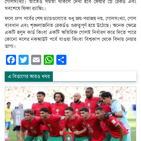
গোলসংখ্যা। তাতেও সমতা থাকলে দেখা হবে ফেয়ার প্লে রেকর্ড এবং
সবশেষে ফিফা র‌্যাঙ্কিং।
ফলে গ্রুপ পর্বের শেষ ম্যাচগুলোতে শুধু জয়-পরাজয় নয়, গোলসংখ্যা, গোল
ব্যবধান এবং শৃঙ্খলাজনিত রেকর্ডও গুরুত্বপূর্ণ হয়ে উঠেছে। অনেক ক্ষেত্রে
একটি হলুদ কার্ড কিংবা একটি অতিরিক্ত গোলই নির্ধারণ করে দিতে পারে
কোনো দলের নকআউট পর্বে যাওয়া কিংবা বিশ্বকাপ থেকে বিদায় নেয়ার
ভাগ্য।
Facebook
Twitter
Email
WhatsApp
Share
এ বিভাগের আরও খবর