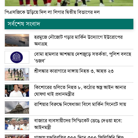
পিএসজিকে উড়িয়ে দিল লা লিগার দ্বিতীয় বিভাগের দল
সর্বশেষ সংবাদ
হরমুজে নৌজোট গড়ার মার্কিন উদ্যোগে ইউরোপের
অনাগ্রহ
বোমা হামলার আশঙ্কায় দেশজুড়ে সতর্কতা, পুলিশ বলছে
‘গুজব’
শ্রীলঙ্কার কারাগারে দাঙ্গায় নিহত ৩, আহত ২৩
কিশোরের গুলিতে নিহত ৮, কঠোর অস্ত্র আইন আনার
ঘোষণা থাই প্রধানমন্ত্রীর
রাশিয়ার বিরুদ্ধে নিষেধাজ্ঞা বিলে মার্কিন সিনেটে সায়
বাজারে ব্যবসায়ীদের সিন্ডিকেট ভেঙে দেওয়া হবে:
আইনমন্ত্রী
গাজায় যুদ্ধবিরতির ৩০০ দিনে ৩০০ ফিলিস্তিনি শিশু