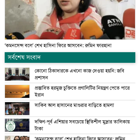
‘কমনসেন্স বলে’ শেখ হাসিনা ফিরে আসবেন: রুমিন ফারহানা
সর্বশেষ সংবাদ
কোনো ঠিকাদারকে এখনো কাজ দেওয়া হয়নি: জবি
প্রশাসন
প্রস্তাবিত হরমুজ চুক্তিতে প্রণালিটির নিয়ন্ত্রণ পেতে পারে
ইরান
সাকিব আল হাসানের মাগুরার বাড়িতে হামলা
দক্ষিণ-পূর্ব এশিয়ার সবচেয়ে স্থিতিশীল মুদ্রার তালিকায়
টাকা
‘কমনসেন্স বলে’ শেখ হাসিনা ফিরে আসবেন: রুমিন