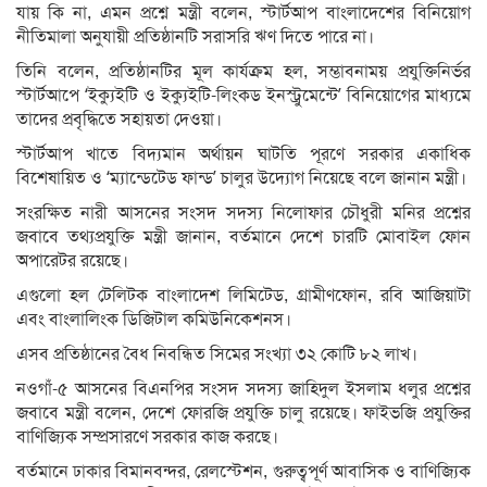
যায় কি না, এমন প্রশ্নে মন্ত্রী বলেন, স্টার্টআপ বাংলাদেশের বিনিয়োগ
নীতিমালা অনুযায়ী প্রতিষ্ঠানটি সরাসরি ঋণ দিতে পারে না।
তিনি বলেন, প্রতিষ্ঠানটির মূল কার্যক্রম হল, সম্ভাবনাময় প্রযুক্তিনির্ভর
স্টার্টআপে ‘ইক্যুইটি ও ইক্যুইটি-লিংকড ইনস্ট্রুমেন্টে’ বিনিয়োগের মাধ্যমে
তাদের প্রবৃদ্ধিতে সহায়তা দেওয়া।
স্টার্টআপ খাতে বিদ্যমান অর্থায়ন ঘাটতি পূরণে সরকার একাধিক
বিশেষায়িত ও ‘ম্যান্ডেটেড ফান্ড’ চালুর উদ্যোগ নিয়েছে বলে জানান মন্ত্রী।
সংরক্ষিত নারী আসনের সংসদ সদস্য নিলোফার চৌধুরী মনির প্রশ্নের
জবাবে তথ্যপ্রযুক্তি মন্ত্রী জানান, বর্তমানে দেশে চারটি মোবাইল ফোন
অপারেটর রয়েছে।
এগুলো হল টেলিটক বাংলাদেশ লিমিটেড, গ্রামীণফোন, রবি আজিয়াটা
এবং বাংলালিংক ডিজিটাল কমিউনিকেশনস।
এসব প্রতিষ্ঠানের বৈধ নিবন্ধিত সিমের সংখ্যা ৩২ কোটি ৮২ লাখ।
নওগাঁ-৫ আসনের বিএনপির সংসদ সদস্য জাহিদুল ইসলাম ধলুর প্রশ্নের
জবাবে মন্ত্রী বলেন, দেশে ফোরজি প্রযুক্তি চালু রয়েছে। ফাইভজি প্রযুক্তির
বাণিজ্যিক সম্প্রসারণে সরকার কাজ করছে।
বর্তমানে ঢাকার বিমানবন্দর, রেলস্টেশন, গুরুত্বপূর্ণ আবাসিক ও বাণিজ্যিক