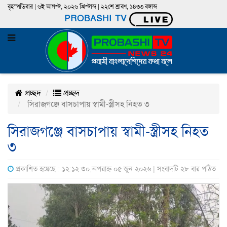
বৃহস্পতিবার | ৬ই আগস্ট, ২০২৬ খ্রিস্টাব্দ | ২২শে শ্রাবণ, ১৪৩৩ বঙ্গাব্দ
PROBASHI TV
প্রচ্ছদ
প্রচ্ছদ
সিরাজগঞ্জে বাসচাপায় স্বামী-স্ত্রীসহ নিহত ৩
সিরাজগঞ্জে বাসচাপায় স্বামী-স্ত্রীসহ নিহত
৩
প্রকাশিত হয়েছে : ১২:১২:৩০,অপরাহ্ন ০৫ জুন ২০২৬ | সংবাদটি ২৮ বার পঠিত