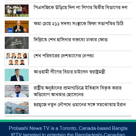
পিএসজিকে উড়িয়ে দিল লা লিগার দ্বিতীয় বিভাগের দল
ক্ষমা চেয়ে ২১১ সদস্য সংস্থাকে ফিফা সভাপতির চিঠি
দিল্লিতে শেখ হাসিনার বক্তব্যে ঢাকার ক্ষোভ
শেখ পরিবারের দেশত্যাগের নেপথ্য
আওয়ামী লীগের বিচার চাইলেন স্বরাষ্ট্রমন্ত্রী
রাষ্ট্রীয় অনুষ্ঠানের প্রামাণ্যচিত্রে ইতিহাস বিকৃত করার
অভিযোগ আখতার হোসেনের
হরমুজে নতুন নৌপথে ওমানের সঙ্গে সমঝোতায় ইরান
Probashi News TV is a Toronto, Canada-based Bangla
IPTV targeted to entertain the Bangladeshi-Canadian