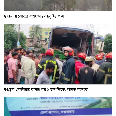
৭ জেলায় ঝোড়ো হাওয়াসহ বজ্রবৃষ্টির শঙ্কা
বগুড়ার এরুলিয়ায় বাসচাপায় ৬ জন নিহত, আহত অনেকে