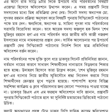
এর আগে রাত সাড়ে ৯টার দিকে উপাচার্য নাম পরিবর্তনের বিষয়টি
এজেন্ডা হিসেবে অধিবেশনে উত্থাপন করেন। এ সময় প্রস্তাবটি নিয়ে
সদস্যদের মধ্যে মিশ্র প্রতিক্রিয়া দেখা দেয়। সিনেট সদস্য অধ্যাপক মো.
লুৎফর রহমান প্রক্রিয়া অনুসরণ করে বিষয়টি পুনরায় সিন্ডিকেটে পাঠানোর
পক্ষে মত দেন। অন্যদিকে, অধ্যাপক ড. সামিনা লুৎফা নাম পরিবর্তনের
সরাসরি বিরোধিতা করেন। তবে আরেক সদস্য ফজলুল হক মিলন ‘শেখ
মুজিবুর রহমান হল’-এর নাম পরিবর্তন করে জাতীয় কবি কাজী নজরুল
ইসলামের নামে নামকরণের প্রস্তাব দেন। সার্বিক আলোচনার পর উপাচার্য
প্রস্তাবটি ফের সিন্ডিকেটে পাঠানোর নির্দেশ দিলে ছাত্র প্রতিনিধিরা
অধিবেশন বর্জন করেন।
নাম পরিবর্তনের পক্ষে যুক্তি তুলে ধরে ডাকসুর সিনেট প্রতিনিধিরা জানান,
বর্তমান নামের কারণে সাধারণ শিক্ষার্থীদের নানাভাবে বিড়ম্বনার শিকার
হতে হচ্ছে। উদাহরণ হিসেবে তারা উল্লেখ করেন, ‘শেখ মুজিবুর রহমান
হল’-এর ব্যানার নিয়ে জাতীয় স্মৃতিসৌধে শ্রদ্ধা নিবেদন করতে গিয়ে
শিক্ষার্থীদের হেনস্তার মুখে পড়তে হয়েছে। পাশাপাশি হলের বিভিন্ন
সহশিক্ষা কার্যক্রম ও ক্লাব পরিচালনার জন্য কোনো স্পনসরও পাওয়া যাচ্ছে
না। ডাকসুর জিএস এস এম ফরহাদ অধিবেশনে দাবি জানান, প্রস্তাবটি
পুনরায় সিন্ডিকেটে পাঠাতে হলে তা সুনির্দিষ্ট মতামতের ভিত্তিতেই পাঠানো
উচিত।
জুলাই অভ্যুত্থানের প্রসঙ্গ টেনে ডাকসু ভিপি সাদিক কায়েম অধিবেশনে