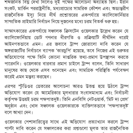
শব্দজনিত বিঘ্ন দেখা দিলেও দুই পক্ষের আলোচনা অব্যাহত ছিল। ইরান
সংকট, মার্কিন পররাষ্ট্রনীতি, মধ্যপ্রাচ্যের সামরিক কৌশল এবং অভ্যন্তরীণ
রাজনৈতিক ইস্যু নিয়ে দীর্ঘ প্রশ্নোত্তরের একপর্যায়ে ক্যালিফোর্নিয়ার
সাম্প্রতিক প্রাইমারি নির্বাচন নিয়ে দুজনের মধ্যে চরম বিতর্ক শুরু হয়।
সাক্ষাৎকারের একপর্যায়ে সঞ্চালক ক্রিসটেন ওয়েলকার উল্লেখ করেন যে
ক্যালিফোর্নিয়ায় ভোট গণনার ধীরগতি ও প্রক্রিয়াটি দীর্ঘদিন ধরেই
আইনগতভাবে এমন। এর জবাবে ট্রাম্প জোরালো দাবি করেন যে
অঙ্গরাজ্যটির নির্বাচনে ব্যাপক ‘কারচুপি’ হয়েছে, তবে নিজের এই গুরুতর
অভিযোগের পক্ষে তিনি কোনো দাপ্তরিক তথ্য-প্রমাণ উপস্থাপন করতে
পারেননি। ওয়েলকার বারবার প্রমাণ চাইলে ট্রাম্প বলেন, তিনি সাধারণ
মানুষের কাছ থেকে এসব শুনেছেন এবং সামগ্রিক পরিস্থিতি পর্যবেক্ষণ
করেই এমন মন্তব্য করছেন।
এরপর স্টুডিওর ভেতরের আলোচনা আরও উত্তপ্ত হয়ে উঠলে ট্রাম্প
অভিযোগ করেন যে আমেরিকার মূলধারার সংবাদমাধ্যম এবং নির্বাচনী
কর্তৃপক্ষ উভয়ই চরম পক্ষপাতদুষ্ট। তিনি এনবিসি নেটওয়ার্ক, ‘মিট দ্য প্রেস’
অনুষ্ঠান এবং খোদ সঞ্চালক ওয়েলকারকে ব্যক্তিগতভাবে ‘পক্ষপাতদুষ্ট’
বলে আখ্যা দেন।
ওয়েলকার পেশাদারিত্বের সাথে এই অভিযোগ প্রত্যাখ্যান করলে ট্রাম্প
পাল্টা দাবি করেন যে সঞ্চালকের করা প্রশ্নগুলো মূলত তার রাজনৈতিক