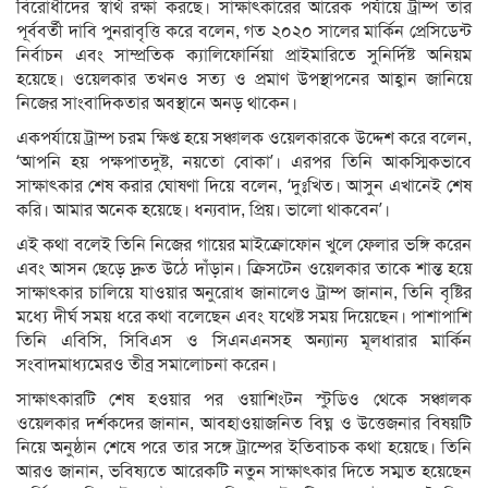
বিরোধীদের স্বার্থ রক্ষা করছে। সাক্ষাৎকারের আরেক পর্যায়ে ট্রাম্প তার
পূর্ববর্তী দাবি পুনরাবৃত্তি করে বলেন, গত ২০২০ সালের মার্কিন প্রেসিডেন্ট
নির্বাচন এবং সাম্প্রতিক ক্যালিফোর্নিয়া প্রাইমারিতে সুনির্দিষ্ট অনিয়ম
হয়েছে। ওয়েলকার তখনও সত্য ও প্রমাণ উপস্থাপনের আহ্বান জানিয়ে
নিজের সাংবাদিকতার অবস্থানে অনড় থাকেন।
একপর্যায়ে ট্রাম্প চরম ক্ষিপ্ত হয়ে সঞ্চালক ওয়েলকারকে উদ্দেশ করে বলেন,
‘আপনি হয় পক্ষপাতদুষ্ট, নয়তো বোকা’। এরপর তিনি আকস্মিকভাবে
সাক্ষাৎকার শেষ করার ঘোষণা দিয়ে বলেন, ‘দুঃখিত। আসুন এখানেই শেষ
করি। আমার অনেক হয়েছে। ধন্যবাদ, প্রিয়। ভালো থাকবেন’।
এই কথা বলেই তিনি নিজের গায়ের মাইক্রোফোন খুলে ফেলার ভঙ্গি করেন
এবং আসন ছেড়ে দ্রুত উঠে দাঁড়ান। ক্রিসটেন ওয়েলকার তাকে শান্ত হয়ে
সাক্ষাৎকার চালিয়ে যাওয়ার অনুরোধ জানালেও ট্রাম্প জানান, তিনি বৃষ্টির
মধ্যে দীর্ঘ সময় ধরে কথা বলেছেন এবং যথেষ্ট সময় দিয়েছেন। পাশাপাশি
তিনি এবিসি, সিবিএস ও সিএনএনসহ অন্যান্য মূলধারার মার্কিন
সংবাদমাধ্যমেরও তীব্র সমালোচনা করেন।
সাক্ষাৎকারটি শেষ হওয়ার পর ওয়াশিংটন স্টুডিও থেকে সঞ্চালক
ওয়েলকার দর্শকদের জানান, আবহাওয়াজনিত বিঘ্ন ও উত্তেজনার বিষয়টি
নিয়ে অনুষ্ঠান শেষে পরে তার সঙ্গে ট্রাম্পের ইতিবাচক কথা হয়েছে। তিনি
আরও জানান, ভবিষ্যতে আরেকটি নতুন সাক্ষাৎকার দিতে সম্মত হয়েছেন