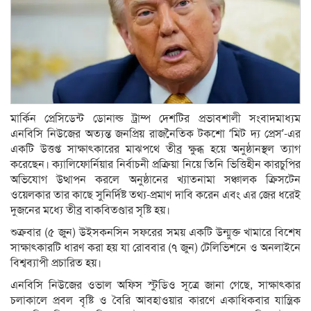
মার্কিন প্রেসিডেন্ট ডোনাল্ড ট্রাম্প দেশটির প্রভাবশালী সংবাদমাধ্যম
এনবিসি নিউজের অত্যন্ত জনপ্রিয় রাজনৈতিক টকশো ‘মিট দ্য প্রেস’-এর
একটি উত্তপ্ত সাক্ষাৎকারের মাঝপথে তীব্র ক্ষুব্ধ হয়ে অনুষ্ঠানস্থল ত্যাগ
করেছেন। ক্যালিফোর্নিয়ার নির্বাচনী প্রক্রিয়া নিয়ে তিনি ভিত্তিহীন কারচুপির
অভিযোগ উত্থাপন করলে অনুষ্ঠানের খ্যাতনামা সঞ্চালক ক্রিসটেন
ওয়েলকার তার কাছে সুনির্দিষ্ট তথ্য-প্রমাণ দাবি করেন এবং এর জের ধরেই
দুজনের মধ্যে তীব্র বাকবিতণ্ডার সৃষ্টি হয়।
শুক্রবার (৫ জুন) উইসকনসিন সফরের সময় একটি উন্মুক্ত খামারে বিশেষ
সাক্ষাৎকারটি ধারণ করা হয় যা রোববার (৭ জুন) টেলিভিশনে ও অনলাইনে
বিশ্বব্যাপী প্রচারিত হয়।
এনবিসি নিউজের ওভাল অফিস স্টুডিও সূত্রে জানা গেছে, সাক্ষাৎকার
চলাকালে প্রবল বৃষ্টি ও বৈরি আবহাওয়ার কারণে একাধিকবার যান্ত্রিক