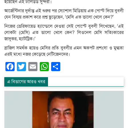
হয়েছেন এই ঢালিউড সুন্দরী।
আর্জেন্টিনার দুর্দান্ত এই শুরুর পর স্যোশাল মিডিয়ায় এক পোস্ট দিয়ে বুবলী
যেন বিস্ময় প্রকাশ করে প্রশ্ন ছুড়েছেন, ‘মেসি এত ভালো খেলে কেন?’
নিজের ভেরিফায়েড হ্যান্ডেলে দেওয়া সেই পোস্টে বুবলী লিখেছেন, ‘এই
লোকটা (মেসি) এত ভালো খেলে কেন? লিওনেল মেসি সত্যিকারের
জাদুকর, হ্যাটট্রিক।’
ব্রাজিল সমর্থক হয়েও মেসির প্রতি বুবলীর এমন অকপট প্রশংসা ও মুগ্ধতা
এরই মধ্যে নজর কেড়েছে নেটিজেনদের।
Facebook
Twitter
Email
WhatsApp
Share
এ বিভাগের আরও খবর