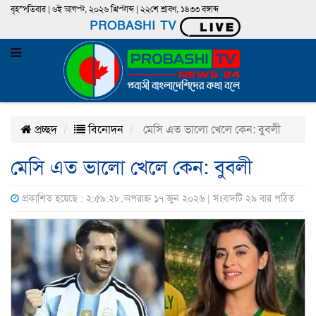
বৃহস্পতিবার | ৬ই আগস্ট, ২০২৬ খ্রিস্টাব্দ | ২২শে শ্রাবণ, ১৪৩৩ বঙ্গাব্দ
PROBASHI TV
প্রচ্ছদ
বিনোদন
মেসি এত ভালো খেলে কেন: বুবলী
মেসি এত ভালো খেলে কেন: বুবলী
প্রকাশিত হয়েছে : ২:৫৯:২৮,অপরাহ্ন ১৭ জুন ২০২৬ | সংবাদটি ২৯ বার পঠিত