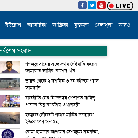
ইউরোপ
আমেরিকা
আফ্রিকা
মুক্তমত
খেলাধুলা
আরও
সর্বশেষ সংবাদ
গণঅভ্যুত্থানের সঙ্গে প্রথম বেইমানি করেন
জামায়াত আমির: রাশেদ খাঁন
ভারত থেকে ২ দশমিক ৩ টন কাঁদুনে গ্যাস
আমদানি
রাজনীতি যেন নিজেদের পেশাগত দায়িত্ব
পালনে বিঘ্ন না ঘটায়: প্রধানমন্ত্রী
হরমুজে নৌজোট গড়ার মার্কিন উদ্যোগে
ইউরোপের অনাগ্রহ
বোমা হামলার আশঙ্কায় দেশজুড়ে সতর্কতা,