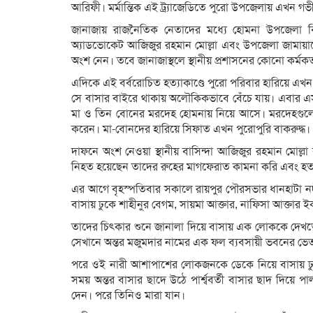
আরিফী। মর্মান্তিক এই ট্র্যাজেডিতে পুরো উপজেলায় এখন গ
জানাজায় রাজনৈতিক নেতাদের মধ্যে হোমনা উপজেলা ব
অ্যাডভোকেট আজিজুর রহমান মোল্লা এবং উপজেলা জামায়াতে ই
অংশ নেন। তবে জানাজাস্থলে স্থানীয় প্রশাসনের কোনো কর্মকর
এদিকে এই বর্বরোচিত হত্যাকাণ্ডে পুরো পরিবার হারিয়ে এখন
সে বাসার বাইরে থাকায় অলৌকিকভাবে বেঁচে যায়। এবার এস
মা ও তিন বোনের মরদেহ হোমনায় নিয়ে আসে। মরদেহগুলো বা
করেন। মা-বোনদের হারিয়ে সিফাত এখন পুরোপুরি বাকরুদ্ধ।
দাফনে অংশ নেওয়া স্থানীয় বাসিন্দা আজিজুর রহমান মোল
নিহত হয়েছেন তাদের রুহের মাগফেরাত কামনা করি এবং হত্যাকা
এর আগে বৃহস্পতিবার সকালে রায়পুর পৌরসভার ধানহাটা 
বাসায় ঢুকে শাহীনুর বেগম, সায়মা আক্তার, নাফিসা আক্তার 
তাদের চিৎকার শুনে জানালা দিয়ে বাসায় এক লোককে দেখতে 
সেখানে অন্তর মজুমদার নামের এক ফল ব্যবসায়ী ভবনের 
পরে ওই নারী আশাপাশের লোকজনকে ডেকে নিয়ে বাসায় ঢুক
সময় অন্তর বাসার ছাদে উঠে পার্শ্ববর্তী বাসার ছাদ দিয়ে
দেন। পরে তিনিও মারা যান।