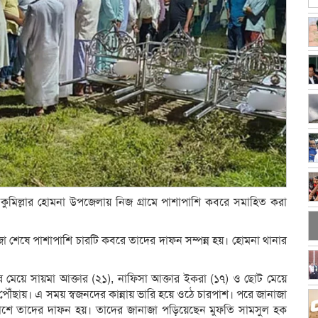
কে কুমিল্লার হোমনা উপজেলায় নিজ গ্রামে পাশাপাশি কবরে সমাহিত করা
াজা শেষে পাশাপাশি চারটি কবরে তাদের দাফন সম্পন্ন হয়। হোমনা থানার
 মেয়ে সায়মা আক্তার (২১), নাফিসা আক্তার ইকরা (১৭) ও ছোট মেয়ে
পৌঁছায়। এ সময় স্বজনদের কান্নায় ভারি হয়ে ওঠে চারপাশ। পরে জানাজা
র পাশে তাদের দাফন হয়। তাদের জানাজা পড়িয়েছেন মুফতি সামসুল হক