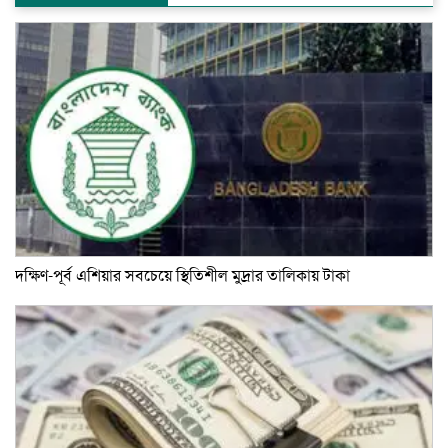
দক্ষিণ-পূর্ব এশিয়ার সবচেয়ে স্থিতিশীল মুদ্রার তালিকায় টাকা