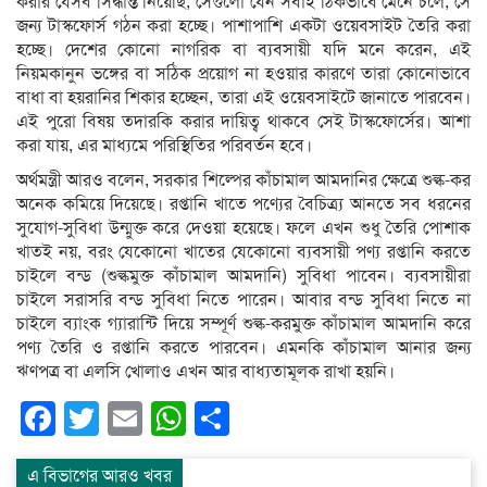
করার যেসব সিদ্ধান্ত নিয়েছি, সেগুলো যেন সবাই ঠিকভাবে মেনে চলে, সে
জন্য টাস্কফোর্স গঠন করা হচ্ছে। পাশাপাশি একটা ওয়েবসাইট তৈরি করা
হচ্ছে।​ দেশের কোনো নাগরিক বা ব্যবসায়ী যদি মনে করেন, এই
নিয়মকানুন ভঙ্গের বা সঠিক প্রয়োগ না হওয়ার কারণে তারা কোনোভাবে
বাধা বা হয়রানির শিকার হচ্ছেন, তারা এই ওয়েবসাইটে জানাতে পারবেন।
এই পুরো বিষয় তদারকি করার দায়িত্ব থাকবে সেই টাস্কফোর্সের। আশা
করা যায়, এর মাধ্যমে পরিস্থিতির পরিবর্তন হবে।
অর্থমন্ত্রী আরও বলেন, সরকার শিল্পের কাঁচামাল আমদানির ক্ষেত্রে শুল্ক-কর
অনেক কমিয়ে দিয়েছে।​ রপ্তানি খাতে পণ্যের বৈচিত্র্য আনতে সব ধরনের
সুযোগ-সুবিধা উন্মুক্ত করে দেওয়া হয়েছে। ফলে এখন শুধু তৈরি পোশাক
খাতই নয়, বরং যেকোনো খাতের যেকোনো ব্যবসায়ী পণ্য রপ্তানি করতে
চাইলে বন্ড (শুল্কমুক্ত কাঁচামাল আমদানি) সুবিধা পাবেন। ​ব্যবসায়ীরা
চাইলে সরাসরি বন্ড সুবিধা নিতে পারেন। আবার বন্ড সুবিধা নিতে না
চাইলে ব্যাংক গ্যারান্টি দিয়ে সম্পূর্ণ শুল্ক-করমুক্ত কাঁচামাল আমদানি করে
পণ্য তৈরি ও রপ্তানি করতে পারবেন।​ এমনকি কাঁচামাল আনার জন্য
ঋণপত্র বা এলসি খোলাও এখন আর বাধ্যতামূলক রাখা হয়নি।
Facebook
Twitter
Email
WhatsApp
Share
এ বিভাগের আরও খবর