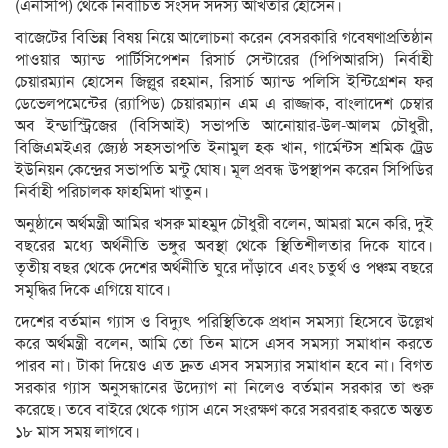
(এনসিপি) থেকে নির্বাচিত সংসদ সদস্য আখতার হোসেন।
বাজেটের বিভিন্ন বিষয় নিয়ে আলোচনা করেন বেসরকারি গবেষণাপ্রতিষ্ঠান
পাওয়ার অ্যান্ড পার্টিসিপেশন রিসার্চ সেন্টারের (পিপিআরসি) নির্বাহী
চেয়ারম্যান হোসেন জিল্লুর রহমান, রিসার্চ অ্যান্ড পলিসি ইন্টিগ্রেশন ফর
ডেভেলপমেন্টের (র‍্যাপিড) চেয়ারম্যান এম এ রাজ্জাক, বাংলাদেশ চেম্বার
অব ইন্ডাস্ট্রিজের (বিসিআই) সভাপতি আনোয়ার-উল-আলম চৌধুরী,
বিজিএমইএর জ্যেষ্ঠ সহসভাপতি ইনামুল হক খান, গার্মেন্টস শ্রমিক ট্রেড
ইউনিয়ন কেন্দ্রের সভাপতি মন্টু ঘোষ। মূল প্রবন্ধ উপস্থাপন করেন সিপিডির
নির্বাহী পরিচালক ফাহমিদা খাতুন।
অনুষ্ঠানে অর্থমন্ত্রী আমির খসরু মাহমুদ চৌধুরী বলেন, আমরা মনে করি, দুই
বছরের মধ্যে অর্থনীতি ভঙ্গুর অবস্থা থেকে স্থিতিশীলতার দিকে যাবে।
তৃতীয় বছর থেকে দেশের অর্থনীতি ঘুরে দাঁড়াবে এবং চতুর্থ ও পঞ্চম বছরে
সমৃদ্ধির দিকে এগিয়ে যাবে।
​​​দেশের বর্তমান গ্যাস ও বিদ্যুৎ পরিস্থিতিকে প্রধান সমস্যা হিসেবে উল্লেখ
করে অর্থমন্ত্রী বলেন, আমি তো তিন মাসে এসব সমস্যা সমাধান করতে
পারব না। টাকা দিয়েও এত দ্রুত এসব সমস্যার সমাধান হবে না। বিগত
সরকার গ্যাস অনুসন্ধানের উদ্যোগ না নিলেও বর্তমান সরকার তা শুরু
করেছে। তবে বাইরে থেকে গ্যাস এনে সংরক্ষণ করে সরবরাহ করতে অন্তত
১৮ মাস সময় লাগবে।