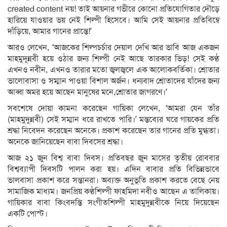
created content নয়! তাই আয়নার গভীরে কোনো প্রতিযোগিতার দৌড়ে
হারিয়ে যাওয়ার ভয় নেই শিল্পী হিসেবে। আমি সেই আয়নার প্রতিবিম্বে
দাঁড়িয়ে, আমার গানের প্রান্তে!’
আরও লেখেন, ‘আজকের শিল্পচর্চার দেয়াল দেখি আর ভাবি আজ একজন
মাহমুদূন্নবী হয়ে ওঠার জন্য শিল্পী নেই আছে তারকার ভিড়! সেই কণ্ঠ
এখনও নবীন, এখনও তারার মতো জ্বলজ্বলে এক আলোকবর্তিকা। শ্রোতার
ভালোবাসা ও সম্মান পাওয়া বিশাল অর্জন। ধন্যবাদ শ্রোতাদের যাঁদের জন্য
আব্বা অমর হয়ে আছেন মানুষের মনে,শ্রোতার জাগরণে।’
সবশেষে দোয়া কামনা করেছেন গায়িকা লেখেন, ‘আমরা যেন তাঁর
(মাহমুদুন্নবী) সেই সম্মান ধরে রাখতে পারি।’ মন্তব্যের ঘরে গায়কের প্রতি
শ্রদ্ধা নিবেদন করেছেন অনেকে। প্রকাশ করেছেন তার গানের প্রতি মুগ্ধতা।
অনেকে জানিয়েছেন বাবা দিবসের শ্রদ্ধা।
আজ ২১ জুন বিশ্ব বাবা দিবস। প্রতিবছর জুন মাসের তৃতীয় রোববার
বিশ্বব্যাপী দিবসটি পালন করা হয়। এদিন বাবার প্রতি বিভিন্নভাবে
ভালবাসা প্রকাশ করে সন্তানরা। অব্যক্ত অনুভূতি প্রকাশ করতে বেছে নেয়
সামাজিক মাধ্যম। জনপ্রিয় কণ্ঠশিল্পী ফাহমিদা নবীও আছেন এ তালিকায়।
গায়িকার বাবা কিংবদন্তি সংগীতশিল্পী মাহমুদুন্নবীকে নিয়ে দিয়েছেন
একটি পোস্ট।