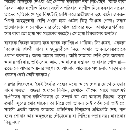
নিজের ফেসবুকে দেওয়া ওই পোস্টে ফাহমিদা নবী লিখেছেন, ‘আজ বাবা
দিবস। আজ সংগীত দিবস। সংগীত পরিবার, সংগীত নিয়ে বসবাস যাদের,
তাদের স্মৃতিচারণে সুর বিষয়টাই বেশি করে প্রতীয়মান হয়ে ওঠে। একজন
শিল্পী মাহমুদুন্নবী বেশি প্রধান হয়ে ওঠেন কিছু লিখতে গেলে। সবার
ভালোবাসায় গানে গানে যার বেঁচে থাকা শ্রোতার মনে। আমাদের গর্ব হয়।
আর বাবা তো ছায়া সব সন্তানের কাছেই। সে ছায়া চিরকালের জন‍্যই।’
বাবাকে নিজের আয়না মনে করেন জনপ্রিয় এ গায়িকা। লিখেছেন, ‘একজন
কিংবদন্তি শিল্পী বাবা মাহমুদুন্নবীকে নিয়ে আমার ভাবনা,বাস্তবতাকে
প্রকাশ করলাম। আব্বা আমার আয়না। আমি আমাকে দেখি সেই আয়নায়।
আমার পরিবার, ভাই-বোন, আম্মা, আমাদের সন্তানরা ও বাবার শ্রোতারা—
প্রত্যেকে আমার আয়নার অংশ। যে আয়নার আলোকে পথ চলার সাহস এক
ধরনের ধৈর্য্য তৈরি করেছে।’
এরপর লিখেছেন, ‘সেই ধৈর্য্যর সহ্যের মধ্যে আছে দেখার চোখে নেওয়ার
ধারণ ক্ষমতা। শুদ্ধতা যেখানে বিলীন, সেখানে কীসের সাথে আপোষ?
সংগীতের সাথে রুচিশীলতার যে সম্পর্ক তা তো আসলে স্নিগ্ধতা, সূদুর
প্রসারী সুরের মোহ থাকে। তা নিয়ে তো ভাবনা নেই বর্তমানে! তাই তো
সাহসী একটা আয়না আমাকে প্রতিনিয়ত বিশ্বাসের প্রতিশ্রুতি দেয়, গান
হচ্ছে শোনার আর অনুভবের; দৌড়ানোর বা পিছিয়ে পড়ার নয়। হারানোর
কিছু নয়।’