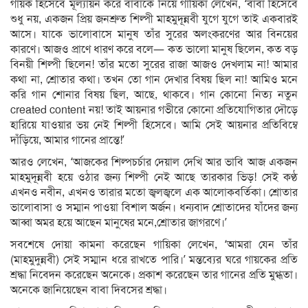
গায়ক হিসেবে মূল্যায়ন করে বাবাকে নিয়ে গায়িকা লেখেন, ‘বাবা হিসেবে
শুধু নয়, একজন প্রিয় জনশ্রুত শিল্পী মাহমুদূন্নবী যুগে যুগে তাই একবারই
আসে। যাকে ভালোবাসে মানুষ তাঁর সুরের অলংকরণের আর বিনয়ের
কারণে। আজও প্রাণে ধারণ করে বলে— কত ভালো মানুষ ছিলেন, কত বড়
বিনয়ী শিল্পী ছিলেন! তাঁর মতো সুরের রাজা আজও দেখলাম না! আমার
কথা না, শ্রোতার কথা। তখন তো গান দেখার বিষয় ছিল না! আমিও মনে
করি গান শোনার বিষয় ছিল, আছে, থাকবে। গান কোনো নিত্য নতুন
created content নয়! তাই আয়নার গভীরে কোনো প্রতিযোগিতার দৌড়ে
হারিয়ে যাওয়ার ভয় নেই শিল্পী হিসেবে। আমি সেই আয়নার প্রতিবিম্বে
দাঁড়িয়ে, আমার গানের প্রান্তে!’
আরও লেখেন, ‘আজকের শিল্পচর্চার দেয়াল দেখি আর ভাবি আজ একজন
মাহমুদূন্নবী হয়ে ওঠার জন্য শিল্পী নেই আছে তারকার ভিড়! সেই কণ্ঠ
এখনও নবীন, এখনও তারার মতো জ্বলজ্বলে এক আলোকবর্তিকা। শ্রোতার
ভালোবাসা ও সম্মান পাওয়া বিশাল অর্জন। ধন্যবাদ শ্রোতাদের যাঁদের জন্য
আব্বা অমর হয়ে আছেন মানুষের মনে,শ্রোতার জাগরণে।’
সবশেষে দোয়া কামনা করেছেন গায়িকা লেখেন, ‘আমরা যেন তাঁর
(মাহমুদুন্নবী) সেই সম্মান ধরে রাখতে পারি।’ মন্তব্যের ঘরে গায়কের প্রতি
শ্রদ্ধা নিবেদন করেছেন অনেকে। প্রকাশ করেছেন তার গানের প্রতি মুগ্ধতা।
অনেকে জানিয়েছেন বাবা দিবসের শ্রদ্ধা।