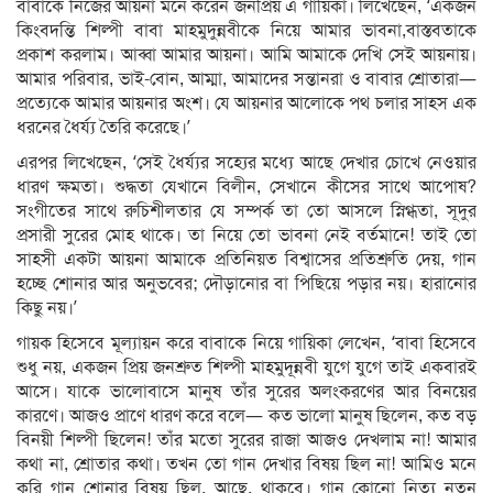
বাবাকে নিজের আয়না মনে করেন জনপ্রিয় এ গায়িকা। লিখেছেন, ‘একজন
কিংবদন্তি শিল্পী বাবা মাহমুদুন্নবীকে নিয়ে আমার ভাবনা,বাস্তবতাকে
প্রকাশ করলাম। আব্বা আমার আয়না। আমি আমাকে দেখি সেই আয়নায়।
আমার পরিবার, ভাই-বোন, আম্মা, আমাদের সন্তানরা ও বাবার শ্রোতারা—
প্রত্যেকে আমার আয়নার অংশ। যে আয়নার আলোকে পথ চলার সাহস এক
ধরনের ধৈর্য্য তৈরি করেছে।’
এরপর লিখেছেন, ‘সেই ধৈর্য্যর সহ্যের মধ্যে আছে দেখার চোখে নেওয়ার
ধারণ ক্ষমতা। শুদ্ধতা যেখানে বিলীন, সেখানে কীসের সাথে আপোষ?
সংগীতের সাথে রুচিশীলতার যে সম্পর্ক তা তো আসলে স্নিগ্ধতা, সূদুর
প্রসারী সুরের মোহ থাকে। তা নিয়ে তো ভাবনা নেই বর্তমানে! তাই তো
সাহসী একটা আয়না আমাকে প্রতিনিয়ত বিশ্বাসের প্রতিশ্রুতি দেয়, গান
হচ্ছে শোনার আর অনুভবের; দৌড়ানোর বা পিছিয়ে পড়ার নয়। হারানোর
কিছু নয়।’
গায়ক হিসেবে মূল্যায়ন করে বাবাকে নিয়ে গায়িকা লেখেন, ‘বাবা হিসেবে
শুধু নয়, একজন প্রিয় জনশ্রুত শিল্পী মাহমুদূন্নবী যুগে যুগে তাই একবারই
আসে। যাকে ভালোবাসে মানুষ তাঁর সুরের অলংকরণের আর বিনয়ের
কারণে। আজও প্রাণে ধারণ করে বলে— কত ভালো মানুষ ছিলেন, কত বড়
বিনয়ী শিল্পী ছিলেন! তাঁর মতো সুরের রাজা আজও দেখলাম না! আমার
কথা না, শ্রোতার কথা। তখন তো গান দেখার বিষয় ছিল না! আমিও মনে
করি গান শোনার বিষয় ছিল, আছে, থাকবে। গান কোনো নিত্য নতুন