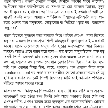
ধারণ ক্ষমতা। শুদ্ধতা যেখানে বিলীন, সেখানে কীসের সাথে আপোষ?
সংগীতের সাথে রুচিশীলতার যে সম্পর্ক তা তো আসলে স্নিগ্ধতা, সূদুর
প্রসারী সুরের মোহ থাকে। তা নিয়ে তো ভাবনা নেই বর্তমানে! তাই তো
সাহসী একটা আয়না আমাকে প্রতিনিয়ত বিশ্বাসের প্রতিশ্রুতি দেয়, গান
হচ্ছে শোনার আর অনুভবের; দৌড়ানোর বা পিছিয়ে পড়ার নয়। হারানোর
কিছু নয়।’
গায়ক হিসেবে মূল্যায়ন করে বাবাকে নিয়ে গায়িকা লেখেন, ‘বাবা হিসেবে
শুধু নয়, একজন প্রিয় জনশ্রুত শিল্পী মাহমুদূন্নবী যুগে যুগে তাই একবারই
আসে। যাকে ভালোবাসে মানুষ তাঁর সুরের অলংকরণের আর বিনয়ের
কারণে। আজও প্রাণে ধারণ করে বলে— কত ভালো মানুষ ছিলেন, কত বড়
বিনয়ী শিল্পী ছিলেন! তাঁর মতো সুরের রাজা আজও দেখলাম না! আমার
কথা না, শ্রোতার কথা। তখন তো গান দেখার বিষয় ছিল না! আমিও মনে
করি গান শোনার বিষয় ছিল, আছে, থাকবে। গান কোনো নিত্য নতুন
created content নয়! তাই আয়নার গভীরে কোনো প্রতিযোগিতার দৌড়ে
হারিয়ে যাওয়ার ভয় নেই শিল্পী হিসেবে। আমি সেই আয়নার প্রতিবিম্বে
দাঁড়িয়ে, আমার গানের প্রান্তে!’
আরও লেখেন, ‘আজকের শিল্পচর্চার দেয়াল দেখি আর ভাবি আজ একজন
মাহমুদূন্নবী হয়ে ওঠার জন্য শিল্পী নেই আছে তারকার ভিড়! সেই কণ্ঠ
এখনও নবীন, এখনও তারার মতো জ্বলজ্বলে এক আলোকবর্তিকা। শ্রোতার
ভালোবাসা ও সম্মান পাওয়া বিশাল অর্জন। ধন্যবাদ শ্রোতাদের যাঁদের জন্য