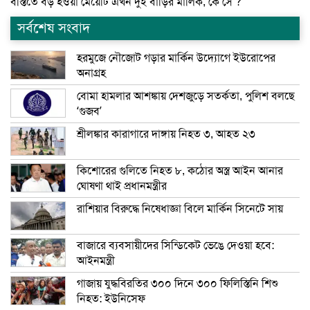
বস্তিতে বড় হওয়া মেয়েটি এখন দুই বাড়ির মালিক, কে সে ?
সর্বশেষ সংবাদ
হরমুজে নৌজোট গড়ার মার্কিন উদ্যোগে ইউরোপের
অনাগ্রহ
বোমা হামলার আশঙ্কায় দেশজুড়ে সতর্কতা, পুলিশ বলছে
‘গুজব’
শ্রীলঙ্কার কারাগারে দাঙ্গায় নিহত ৩, আহত ২৩
কিশোরের গুলিতে নিহত ৮, কঠোর অস্ত্র আইন আনার
ঘোষণা থাই প্রধানমন্ত্রীর
রাশিয়ার বিরুদ্ধে নিষেধাজ্ঞা বিলে মার্কিন সিনেটে সায়
বাজারে ব্যবসায়ীদের সিন্ডিকেট ভেঙে দেওয়া হবে:
আইনমন্ত্রী
গাজায় যুদ্ধবিরতির ৩০০ দিনে ৩০০ ফিলিস্তিনি শিশু
নিহত: ইউনিসেফ