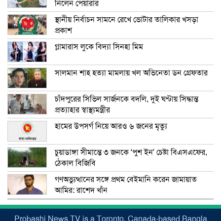
নিলেন পেয়ারার
স্থানীয় নির্বাচন সামনে রেখে ভোটার তালিকার খসড়া
প্রকাশ
গ্লামারাস লুকে বিদ্যা সিনহা মিম
সালমান শাহ হত্যা মামলায় খল অভিনেতা ডন গ্রেফতার
চাঁদপুরের সিভিল সার্জনকে বদলি, দুই ঘণ্টায় সিদ্ধান্ত
প্রত্যাহার স্বাস্থ্যমন্ত্রীর
হামের উপসর্গ নিয়ে আরও ৬ জনের মৃত্যু
চুয়াডাঙ্গা সীমান্তে ৩ জনকে ‘পুশ ইন’ চেষ্টা বিএসএফের,
ঠেকাল বিজিবি
গণঅভ্যুত্থানের সঙ্গে প্রথম বেইমানি করেন জামায়াত
আমির: রাশেদ খাঁন
Probashi News TV is a Toronto, Canada-based Bangla