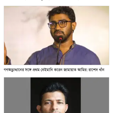
গণঅভ্যুত্থানের সঙ্গে প্রথম বেইমানি করেন জামায়াত আমির: রাশেদ খাঁন