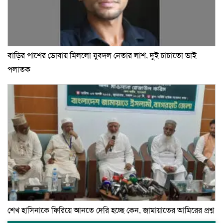
বাড়ির পাশের ডোবায় মিললো যুবদল নেতার লাশ, দুই চাচাতো ভাই
পলাতক
শেখ হাসিনাকে ফিরিয়ে আনতে দেরি হচ্ছে কেন, জামায়াতের আমিরের প্রশ্ন