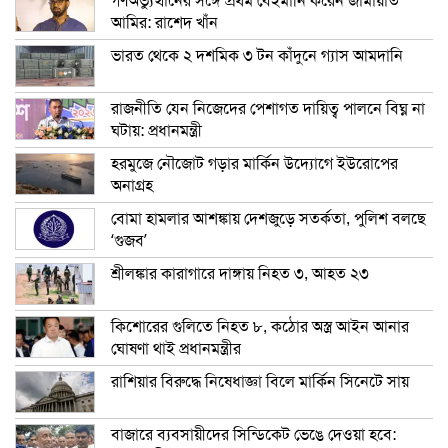
গণঅভ্যুত্থানের সঙ্গে প্রথম বেইমানি করেন জামায়াত
আমির: রাশেদ খাঁন
ভারত থেকে ২ দশমিক ৩ টন কাঁদুনে গ্যাস আমদানি
রাজনীতি যেন নিজেদের পেশাগত দায়িত্ব পালনে বিঘ্ন না
ঘটায়: প্রধানমন্ত্রী
হরমুজে নৌজোট গড়ার মার্কিন উদ্যোগে ইউরোপের
অনাগ্রহ
বোমা হামলার আশঙ্কায় দেশজুড়ে সতর্কতা, পুলিশ বলছে
‘গুজব’
শ্রীলঙ্কার কারাগারে দাঙ্গায় নিহত ৩, আহত ২৩
কিশোরের গুলিতে নিহত ৮, কঠোর অস্ত্র আইন আনার
ঘোষণা থাই প্রধানমন্ত্রীর
রাশিয়ার বিরুদ্ধে নিষেধাজ্ঞা বিলে মার্কিন সিনেটে সায়
বাজারে ব্যবসায়ীদের সিন্ডিকেট ভেঙে দেওয়া হবে: