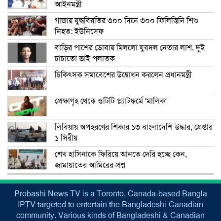
আইনমন্ত্রী
গাজায় যুদ্ধবিরতির ৩০০ দিনে ৩০০ ফিলিস্তিনি শিশু
নিহত: ইউনিসেফ
বাড়ির পাশের ডোবায় মিললো যুবদল নেতার লাশ, দুই
চাচাতো ভাই পলাতক
চিকিৎসক সমাবেশের উদ্বোধন করলেন প্রধানমন্ত্রী
প্রেক্ষাগৃহ থেকে ওটিটি প্ল্যাটফর্মে ‘মালিক’
লিবিয়ায় অপহরণের শিকার ১৩ বাংলাদেশি উদ্ধার, গ্রেপ্তার
১ সিরীয়
শেখ হাসিনাকে ফিরিয়ে আনতে দেরি হচ্ছে কেন,
জামায়াতের আমিরের প্রশ্ন
Probashi News TV is a Toronto, Canada-based Bangla
IPTV targeted to entertain the Bangladeshi-Canadian
community. Various kinds of Bangladeshi & Canadian