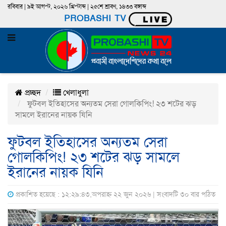
রবিবার | ৯ই আগস্ট, ২০২৬ খ্রিস্টাব্দ | ২৫শে শ্রাবণ, ১৪৩৩ বঙ্গাব্দ
PROBASHI TV
প্রচ্ছদ
খেলাধুলা
ফুটবল ইতিহাসের অন্যতম সেরা গোলকিপিং! ২৩ শটের ঝড়
সামলে ইরানের নায়ক যিনি
ফুটবল ইতিহাসের অন্যতম সেরা
গোলকিপিং! ২৩ শটের ঝড় সামলে
ইরানের নায়ক যিনি
প্রকাশিত হয়েছে : ১২:২৯:৪৩,অপরাহ্ন ২২ জুন ২০২৬ | সংবাদটি ৩০ বার পঠিত