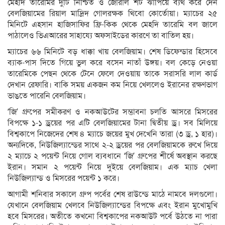
মেহদি তারেমির দুটি নিশ্চিত ও জোরাল শট ঝাঁপিয়ে ব্যর্থ করে দেন
বেলজিয়ামের রিয়াল মাদ্রিদ গোলরক্ষক থিবো কোর্তোয়া। ম্যাচের ২৫
মিনিটে এহসান হাজিসাফির ফ্রি-কিক থেকে মেহদি তারেমি বল জালে
পাঠালেও ভিএআরের সাহায্যে অফসাইডের কারণে তা বাতিল হয়।
ম্যাচের ৬৬ মিনিটে বড় ধাক্কা খায় বেলজিয়াম। শেষ ডিফেন্ডার হিসেবে
ব্যাক-পাস দিতে গিয়ে ভুল করে বসেন নাতাঁ উঙ্গয়। বল কেড়ে নেওয়া
তারেমিকে পেছন থেকে টেনে ফেলে দেওয়ায় তাকে সরাসরি লাল কার্ড
দেখান রেফারি। বাকি সময় একজন কম নিয়ে খেললেও ইরানের রক্ষণভাগ
ভাঙতে পারেনি বেলজিয়াম।
‘জি’ গ্রুপের সমীকরণ ও নকআউটের সম্ভাবনা চলতি আসরে মিসরের
বিপক্ষে ১-১ ড্রয়ের পর এটি বেলজিয়ামের টানা দ্বিতীয় ড্র। সব মিলিয়ে
বিশ্বকাপে নিজেদের শেষ ৪ ম্যাচে জয়ের মুখ দেখেনি তারা (৩ ড্র, ১ হার)।
অন্যদিকে, নিউজিল্যান্ডের সাথে ২-২ ড্রয়ের পর বেলজিয়ামকে রুখে দিয়ে
২ ম্যাচে ২ পয়েন্ট নিয়ে গোল ব্যবধানে ‘জি’ গ্রুপের শীর্ষে অবস্থান করছে
ইরান। সমান ২ পয়েন্ট নিয়ে দুইয়ে বেলজিয়াম। এক ম্যাচ খেলা
নিউজিল্যান্ড ও মিসরের পয়েন্ট ১ করে।
আগামী শনিবার সকালে গ্রুপ পর্বের শেষ রাউন্ডে মাঠে নামবে দলগুলো।
যেখানে বেলজিয়াম খেলবে নিউজিল্যান্ডের বিপক্ষে এবং ইরান মুখোমুখি
হবে মিসরের। অতীতে কখনো বিশ্বকাপের নকআউট পর্বে উঠতে না পারা