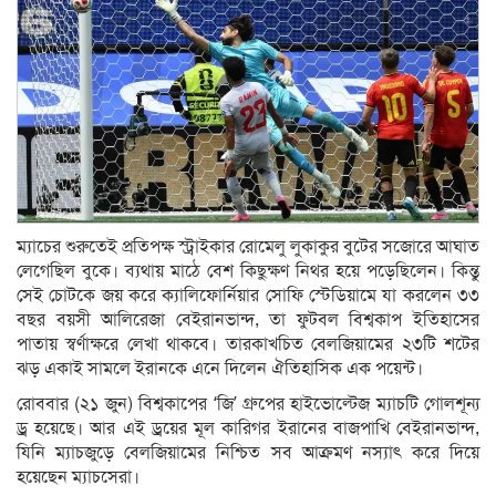
ম্যাচের শুরুতেই প্রতিপক্ষ স্ট্রাইকার রোমেলু লুকাকুর বুটের সজোরে আঘাত
লেগেছিল বুকে। ব্যথায় মাঠে বেশ কিছুক্ষণ নিথর হয়ে পড়েছিলেন। কিন্তু
সেই চোটকে জয় করে ক্যালিফোর্নিয়ার সোফি স্টেডিয়ামে যা করলেন ৩৩
বছর বয়সী আলিরেজা বেইরানভান্দ, তা ফুটবল বিশ্বকাপ ইতিহাসের
পাতায় স্বর্ণাক্ষরে লেখা থাকবে। তারকাখচিত বেলজিয়ামের ২৩টি শটের
ঝড় একাই সামলে ইরানকে এনে দিলেন ঐতিহাসিক এক পয়েন্ট।
রোববার (২১ জুন) বিশ্বকাপের ‘জি’ গ্রুপের হাইভোল্টেজ ম্যাচটি গোলশূন্য
ড্র হয়েছে। আর এই ড্রয়ের মূল কারিগর ইরানের বাজপাখি বেইরানভান্দ,
যিনি ম্যাচজুড়ে বেলজিয়ামের নিশ্চিত সব আক্রমণ নস্যাৎ করে দিয়ে
হয়েছেন ম্যাচসেরা।