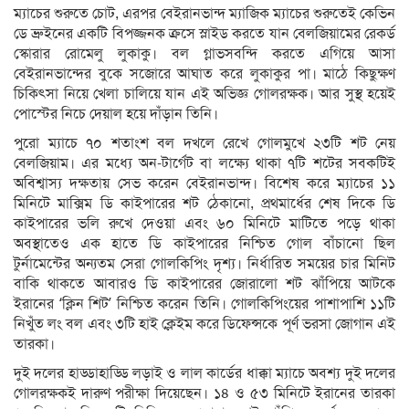
ম্যাচের শুরুতে চোট, এরপর বেইরানভান্দ ম্যাজিক ম্যাচের শুরুতেই কেভিন
ডে ব্রুইনের একটি বিপজ্জনক ক্রসে স্লাইড করতে যান বেলজিয়ামের রেকর্ড
স্কোরার রোমেলু লুকাকু। বল গ্লাভসবন্দি করতে এগিয়ে আসা
বেইরানভান্দের বুকে সজোরে আঘাত করে লুকাকুর পা। মাঠে কিছুক্ষণ
চিকিৎসা নিয়ে খেলা চালিয়ে যান এই অভিজ্ঞ গোলরক্ষক। আর সুস্থ হয়েই
পোস্টের নিচে দেয়াল হয়ে দাঁড়ান তিনি।
পুরো ম্যাচে ৭০ শতাংশ বল দখলে রেখে গোলমুখে ২৩টি শট নেয়
বেলজিয়াম। এর মধ্যে অন-টার্গেট বা লক্ষ্যে থাকা ৭টি শটের সবকটিই
অবিশ্বাস্য দক্ষতায় সেভ করেন বেইরানভান্দ। বিশেষ করে ম্যাচের ১১
মিনিটে মাক্সিম ডি কাইপারের শট ঠেকানো, প্রথমার্ধের শেষ দিকে ডি
কাইপারের ভলি রুখে দেওয়া এবং ৬০ মিনিটে মাটিতে পড়ে থাকা
অবস্থাতেও এক হাতে ডি কাইপারের নিশ্চিত গোল বাঁচানো ছিল
টুর্নামেন্টের অন্যতম সেরা গোলকিপিং দৃশ্য। নির্ধারিত সময়ের চার মিনিট
বাকি থাকতে আবারও ডি কাইপারের জোরালো শট ঝাঁপিয়ে আটকে
ইরানের ‘ক্লিন শিট’ নিশ্চিত করেন তিনি। গোলকিপিংয়ের পাশাপাশি ১১টি
নিখুঁত লং বল এবং ৩টি হাই ক্লেইম করে ডিফেন্সকে পূর্ণ ভরসা জোগান এই
তারকা।
দুই দলের হাড্ডাহাড্ডি লড়াই ও লাল কার্ডের ধাক্কা ম্যাচে অবশ্য দুই দলের
গোলরক্ষকই দারুণ পরীক্ষা দিয়েছেন। ১৪ ও ৫৩ মিনিটে ইরানের তারকা