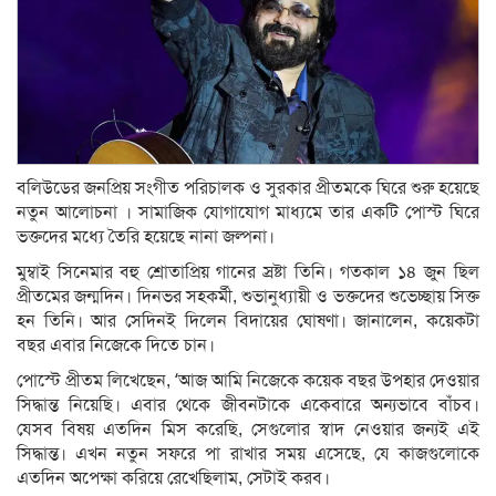
বলিউডের জনপ্রিয় সংগীত পরিচালক ও সুরকার প্রীতমকে ঘিরে শুরু হয়েছে
নতুন আলোচনা । সামাজিক যোগাযোগ মাধ্যমে তার একটি পোস্ট ঘিরে
ভক্তদের মধ্যে তৈরি হয়েছে নানা জল্পনা।
মুম্বাই সিনেমার বহু শ্রোতাপ্রিয় গানের স্রষ্টা তিনি। গতকাল ১৪ জুন ছিল
প্রীতমের জন্মদিন। দিনভর সহকর্মী, শুভানুধ্যায়ী ও ভক্তদের শুভেচ্ছায় সিক্ত
হন তিনি। আর সেদিনই দিলেন বিদায়ের ঘোষণা। জানালেন, কয়েকটা
বছর এবার নিজেকে দিতে চান।
পোস্টে প্রীতম লিখেছেন, ‘আজ আমি নিজেকে কয়েক বছর উপহার দেওয়ার
সিদ্ধান্ত নিয়েছি। এবার থেকে জীবনটাকে একেবারে অন্যভাবে বাঁচব।
যেসব বিষয় এতদিন মিস করেছি, সেগুলোর স্বাদ নেওয়ার জন্যই এই
সিদ্ধান্ত। এখন নতুন সফরে পা রাখার সময় এসেছে, যে কাজগুলোকে
এতদিন অপেক্ষা করিয়ে রেখেছিলাম, সেটাই করব।