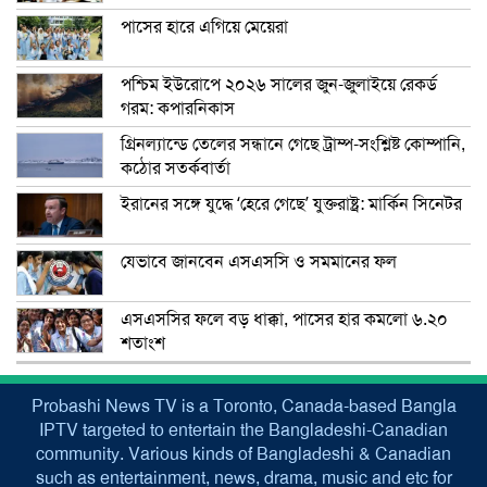
পাসের হারে এগিয়ে মেয়েরা
পশ্চিম ইউরোপে ২০২৬ সালের জুন-জুলাইয়ে রেকর্ড
গরম: কপারনিকাস
গ্রিনল্যান্ডে তেলের সন্ধানে গেছে ট্রাম্প-সংশ্লিষ্ট কোম্পানি,
কঠোর সতর্কবার্তা
ইরানের সঙ্গে যুদ্ধে ‘হেরে গেছে’ যুক্তরাষ্ট্র: মার্কিন সিনেটর
যেভাবে জানবেন এসএসসি ও সমমানের ফল
এসএসসির ফলে বড় ধাক্কা, পাসের হার কমলো ৬.২০
শতাংশ
Probashi News TV is a Toronto, Canada-based Bangla
IPTV targeted to entertain the Bangladeshi-Canadian
community. Various kinds of Bangladeshi & Canadian
such as entertainment, news, drama, music and etc for