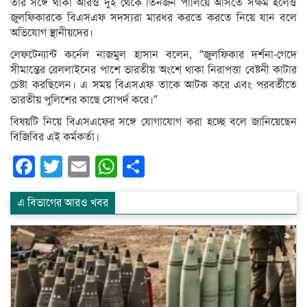
তার সঙ্গে থাকা আরও দুই থেকে তিনজন পালিয়ে আসতে সক্ষম হলেও
জুলফিকারকে বিএসএফ সদস্যরা মারধর করতে করতে নিয়ে যান বলে
অভিযোগ স্থানীয়দের।
লেফটেন্যান্ট কর্নেল নাজমুল হাসান বলেন, “জুলফিকার দর্শনা-গেদে
সীমান্তের রেললাইনের পাশে ভারতীয় অংশে থাকা নিরাপত্তা বেষ্টনী কাটার
চেষ্টা করছিলেন। এ সময় বিএসএফ তাকে আটক করে এবং পরবর্তীতে
ভারতীয় পুলিশের কাছে সোপর্দ করে।”
বিষয়টি নিয়ে বিএসএফের সঙ্গে যোগাযোগ করা হচ্ছে বলে জানিয়েছেন
বিজিবির এই কর্মকর্তা।
Facebook
Twitter
Email
WhatsApp
Share
এ বিভাগের আরও খবর