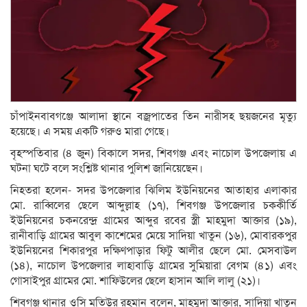
চাঁপাইনবাবগঞ্জে আলাদা স্থানে বজ্রপাতের তিন নারীসহ ছয়জনের মৃত্যু
হয়েছে। এ সময় একটি গরুও মারা গেছে।
বৃহস্পতিবার (৪ জুন) বিকালে সদর, শিবগঞ্জ এবং নাচোল উপজেলায় এ
ঘটনা ঘটে বলে সংশ্লিষ্ট থানার পুলিশ জানিয়েছেন।
নিহতরা হলেন- সদর উপজেলার ঝিলিম ইউনিয়নের আতাহার এলাকার
মো. রাব্বিলের ছেলে আব্দুল্লাহ (১৭), শিবগঞ্জ উপজেলার চককীর্তি
ইউনিয়নের চকনরেন্দ্র গ্রামের আব্দুর রবের স্ত্রী মাহমুদা আক্তার (১৯),
রানীবাড়ি গ্রামের আবুল কাশেমের মেয়ে সাদিয়া খাতুন (১৬), মোবারকপুর
ইউনিয়নের শিকারপুর দক্ষিণপাড়ার ফিটু আলীর ছেলে মো. মেসবাউল
(১৪), নাচোল উপজেলার লাহাবাড়ি গ্রামের সুমিয়ারা বেগম (৪১) এবং
গোসাইপুর গ্রামের মো. শাফিউলের ছেলে হাসান আলি লালু (২১)।
শিবগঞ্জ থানার ওসি মতিউর রহমান বলেন, মাহমুদা আক্তার, সাদিয়া খাতুন