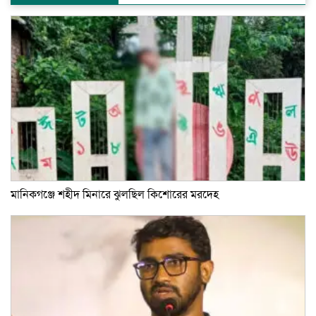
মানিকগঞ্জে শহীদ মিনারে ঝুলছিল কিশোরের মরদেহ