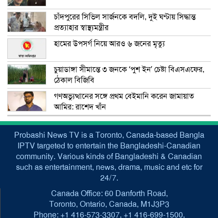
চাঁদপুরের সিভিল সার্জনকে বদলি, দুই ঘণ্টায় সিদ্ধান্ত
প্রত্যাহার স্বাস্থ্যমন্ত্রীর
হামের উপসর্গ নিয়ে আরও ৬ জনের মৃত্যু
চুয়াডাঙ্গা সীমান্তে ৩ জনকে ‘পুশ ইন’ চেষ্টা বিএসএফের,
ঠেকাল বিজিবি
গণঅভ্যুত্থানের সঙ্গে প্রথম বেইমানি করেন জামায়াত
আমির: রাশেদ খাঁন
Probashi News TV is a Toronto, Canada-based Bangla
IPTV targeted to entertain the Bangladeshi-Canadian
community. Various kinds of Bangladeshi & Canadian
such as entertainment, news, drama, music and etc for
24/7.
Canada Office: 60 Danforth Road,
Toronto, Ontario, Canada, M1J3P3
Phone: +1 416-573-3307, +1 416-699-1500,