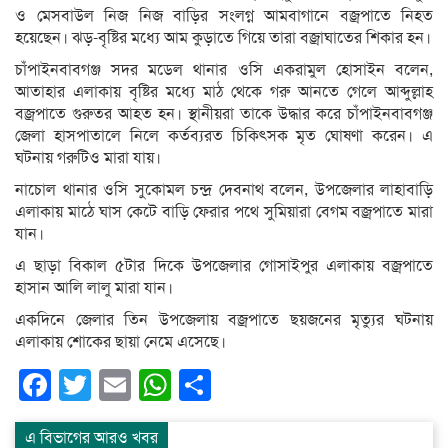
ও মেসবাউল নিজ নিজ বাড়ির সংলগ্ন আমবাগানে বজ্রপাতে নিহত
হয়েছেন। ঝড়-বৃষ্টির মধ্যে আম কুড়াতে গিয়ে তারা বজ্রাঘাতের শিকার হন।
চাঁপাইনবাবগঞ্জ সদর মডেল থানার ওসি একরামুল হোসাইন বলেন,
আতাহার এলাকায় বৃষ্টির মধ্যে মাঠ থেকে গরু আনতে গেলে আব্দুল্লাহ
বজ্রপাতে গুরুতর আহত হন। স্থানীয়রা তাকে উদ্ধার করে চাঁপাইনবাবগঞ্জ
জেলা হাসপাতালে নিলে কর্তব্যরত চিকিৎসক মৃত ঘোষণা করেন। এ
ঘটনায় গরুটিও মারা যায়।
নাচোল থানার ওসি সুকোমল চন্দ্র দেবনাথ বলেন, উপজেলার লাহাবাড়ি
এলাকায় মাঠে ঘাস কেটে বাড়ি ফেরার পথে সুমিয়ারা বেগম বজ্রপাতে মারা
যান।
এ ছাড়া বিকাল ৫টার দিকে উপজেলার গোসাইপুর এলাকায় বজ্রপাতে
হাসান আলি লালু মারা যান।
একদিনে জেলার তিন উপজেলায় বজ্রপাতে ছয়জনের মৃত্যুর ঘটনায়
এলাকায় শোকের ছায়া নেমে এসেছে।
Facebook
Twitter
Email
WhatsApp
Share
এ বিভাগের আরও খবর