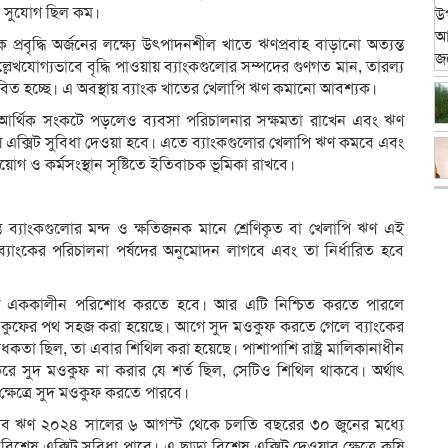
ার সুযোগ ছিল কম।
িক প্রবৃদ্ধি অর্জনের লক্ষ্যে উৎপাদনশীল খাতে ঋণপ্রবাহ বাড়ানো অত্যন্ত
ল্লেখযোগ্যভাবে বৃদ্ধি পাওয়ায় ব্যাংকগুলোর সম্পদের গুণগত মান, তারল্য
াবিত হচ্ছে। এ অবস্থায় ব্যাংক খাতের খেলাপি ঋণ কমানো আবশ্যক।
ারণে আর্থিক সংকটে পড়লেও ব্যবসা পরিচালনার সক্ষমতা রাখেন এবং ঋণ
এক্সিট সুবিধা দেওয়া হবে। এতে ব্যাংকগুলোর খেলাপি ঋণ কমবে এবং
গ ও কর্মসংস্থান সৃষ্টিতে ইতিবাচক ভূমিকা রাখবে।
ন্ত ব্যাংকগুলোর মন্দ ও ক্ষতিজনক মানে শ্রেণিকৃত বা খেলাপি ঋণ এই
্যাংকের পরিচালনা পর্ষদের অনুমোদন লাগবে এবং তা নির্ধারিত হবে
 দায় এককালীন পরিশোধ করতে হবে। আর এটি নিশ্চিত করতে পারলে
ুফের পথ সহজ করা হয়েছে। আগে সুদ মওকুফ করতে গেলে ব্যাংকের
াধকতা ছিল, তা এবার শিথিল করা হয়েছে। পাশাপাশি রাষ্ট্র মালিকানাধীন
ে সুদ মওকুফ না করার যে শর্ত ছিল, সেটিও শিথিল থাকবে। অর্থাৎ
্ষেত্রে সুদ মওকুফ করতে পারবে।
 যেসব ঋণ ২০২৪ সালের ৬ আগস্ট থেকে চলতি বছরের ৩০ জুনের মধ্যে
ষ এক্সিট সুবিধা পাবে। এ ছাড়া বিশেষ এক্সিট দেওয়ার ক্ষেত্রে কৃষি