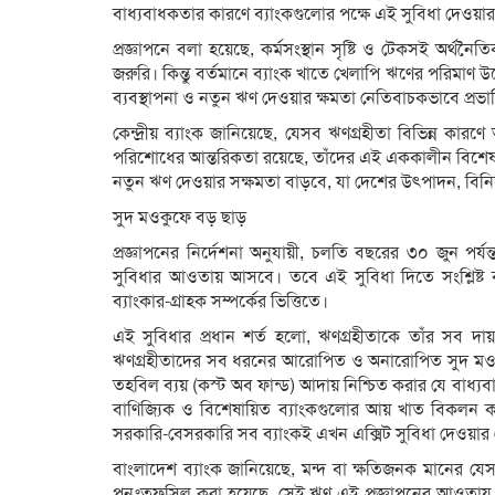
বাধ্যবাধকতার কারণে ব্যাংকগুলোর পক্ষে এই সুবিধা দেওয়
প্রজ্ঞাপনে বলা হয়েছে, কর্মসংস্থান সৃষ্টি ও টেকসই অর্থনৈত
জরুরি। কিন্তু বর্তমানে ব্যাংক খাতে খেলাপি ঋণের পরিমাণ উ
ব্যবস্থাপনা ও নতুন ঋণ দেওয়ার ক্ষমতা নেতিবাচকভাবে প্রভ
কেন্দ্রীয় ব্যাংক জানিয়েছে, যেসব ঋণগ্রহীতা বিভিন্ন ক
পরিশোধের আন্তরিকতা রয়েছে, তাঁদের এই এককালীন বিশেষ 
নতুন ঋণ দেওয়ার সক্ষমতা বাড়বে, যা দেশের উৎপাদন, বিনিয়ো
সুদ মওকুফে বড় ছাড়
প্রজ্ঞাপনের নির্দেশনা অনুযায়ী, চলতি বছরের ৩০ জুন পর্য
সুবিধার আওতায় আসবে। তবে এই সুবিধা দিতে সংশ্লিষ্ট ব
ব্যাংকার-গ্রাহক সম্পর্কের ভিত্তিতে।
এই সুবিধার প্রধান শর্ত হলো, ঋণগ্রহীতাকে তাঁর সব
ঋণগ্রহীতাদের সব ধরনের আরোপিত ও অনারোপিত সুদ মওক
তহবিল ব্যয় (কস্ট অব ফান্ড) আদায় নিশ্চিত করার যে বাধ্যব
বাণিজ্যিক ও বিশেষায়িত ব্যাংকগুলোর আয় খাত বিকলন কর
সরকারি-বেসরকারি সব ব্যাংকই এখন এক্সিট সুবিধা দেওয়ার ক
বাংলাদেশ ব্যাংক জানিয়েছে, মন্দ বা ক্ষতিজনক মানের
পুনঃতফসিল করা হয়েছে, সেই ঋণ এই প্রজ্ঞাপনের আওতায় বিশে