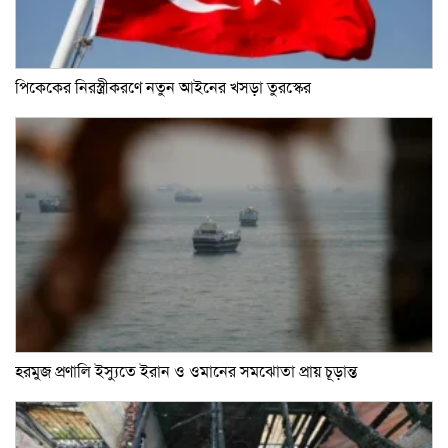
পিকেকের নিরস্ত্রীকরণে নতুন আইনের খসড়া তুরস্কের
হরমুজ প্রণালি ইস্যুতে ইরান ও ওমানের সমঝোতা প্রায় চূড়ান্ত