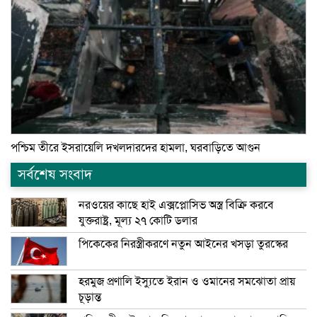
পশ্চিম তীরে ইসরায়েলি দখলদারদের হামলা, ঘরবাড়িতে আগুন
সর্বশেষ সংবাদ
নরওয়ের কাছে হাই এক্সপ্লোসিভ অস্ত্র বিক্রি করবে
যুক্তরাষ্ট্র, মূল্য ২৭ কোটি ডলার
পিকেকের নিরস্ত্রীকরণে নতুন আইনের খসড়া তুরস্কের
হরমুজ প্রণালি ইস্যুতে ইরান ও ওমানের সমঝোতা প্রায়
চূড়ান্ত