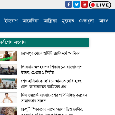
ইউরোপ
আমেরিকা
আফ্রিকা
মুক্তমত
খেলাধুলা
আরও
সর্বশেষ সংবাদ
প্রেক্ষাগৃহ থেকে ওটিটি প্ল্যাটফর্মে ‘মালিক’
লিবিয়ায় অপহরণের শিকার ১৩ বাংলাদেশি
উদ্ধার, গ্রেপ্তার ১ সিরীয়
শেখ হাসিনাকে ফিরিয়ে আনতে দেরি হচ্ছে
কেন, জামায়াতের আমিরের প্রশ্ন
মিস ওয়ার্ল্ডে বাংলাদেশের প্রতিনিধিত্ব করবেন
সামানজার সাঈদ
ডেপুটি স্পিকারের নামে ‘জাল’ ডিও লেটার,