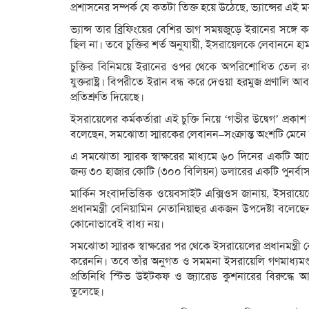
প্রশাসনের সম্পর্ক যে কতটা তিক্ত হয়ে উঠেছে, ভ্যান্সের এই মন
ভ্যান্স তার ব্রিফিংয়ের বেশির ভাগ সময়জুড়ে ইরানের সঙ্গে 
ছিল না। তবে চুক্তির শর্ত অনুযায়ী, ইসরায়েলকে লেবাননে হা
চুক্তির বিনিময়ে ইরানের ওপর থেকে অপরিশোধিত তেল রপ্ত
যুক্তরাষ্ট্র। বিপরীতে ইরান বন্ধ করে দেওয়া হরমুজ প্রণালি
প্রতিশ্রুতি দিয়েছে।
ইসরায়েলের কর্মকর্তারা এই চুক্তি নিয়ে ‘গভীর উদ্বেগ’ প্রক
বলেছেন, সমঝোতা স্মারকের লেবানন–সংক্রান্ত অংশটি মেন
এ সমঝোতা স্মারক স্বাক্ষরের মাধ্যমে ৬০ দিনের একটি আলোচন
জন্য ৩০ হাজার কোটি (৩০০ বিলিয়ন) ডলারের একটি পুনর্ব
মার্কিন সংবাদভিত্তিক ওয়েবসাইট এক্সিওস জানায়, ইসরায়েলে
প্রধানমন্ত্রী বেনিয়ামিন নেতানিয়াহুর একজন উপদেষ্টা বল
কোনোভাবেই বাধ্য নয়।
সমঝোতা স্মারক স্বাক্ষরের পর থেকে ইসরায়েলের প্রধানমন্ত্রী ব
করেননি। তবে তাঁর অনুগত ও সমমনা ইসরায়েলি গণমাধ্যমগুলো
প্রতিনিধি স্টিভ উইটকফ ও জ্যারেড কুশনারের বিরুদ্ধে 
তুলেছে।