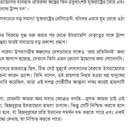
র ব্যবহৃত প্রতিরক্ষা অস্ত্রের তিন-চতুর্থাংশই যুক্তরাষ্ট্রের তৈরি এবং
্ড ট্রাম্প নন’।
েয়ে বড় সমস্যা যুক্তরাষ্ট্রের প্রেসিডেন্ট, তাঁদের এবার ঘুম থেকে ওঠা
 বিরুদ্ধে যুদ্ধ শুরু করার পর থেকে ইসরায়েলি নেতৃত্বের সঙ্গে ট্রাম্প
্তব্য তারই সবচেয়ে বড় প্রকাশ্য প্রমাণ।
শি পারস্য উপসাগরীয় অঞ্চলের দেশগুলোর সঙ্গেও ‘প্রায় প্রতিদিনই’ কথা
জের যে আলাপ হয়েছে, সেখানে তিনি এমন কোনো উদ্বেগের কথা শোনেননি।
যের দ্বারপ্রান্তে ছিল, ঠিক সেই মুহূর্তে লেবাননের বৈরুতে ইসরায়েলের
মালোচনা করেন ভ্যান্স। তিনি বলেন, ওই হামলায় নিহত হওয়া বহু মানুষের
বি করেছিল, তারা এই সশস্ত্র গোষ্ঠীটির আস্তানা লক্ষ্য করেই হামলাটি
ি হলো, যেমনটা আমরা অন্য সবার ক্ষেত্রেও বলছি—মূলত আমরা চাই এই
া, হিজবুল্লাহ ইসরায়েলে হামলা চালাক। কিন্তু সেটি নিশ্চিত করতে হলে
, যা হিজবুল্লাহর প্রতি ইরানের সমর্থন বন্ধ করতে পারে এবং একই
্রদ্ধা দেখায়, তা নিশ্চিত করতে পারে।