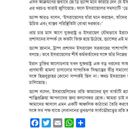
এসব আক্রমণের জবাবে জে ডি ভ্যান্স মনে করিয়ে দেন যে ইসরায়েলে
এর খরচও তারাই জুগিয়েছে। ফলে ইসরায়েলের সমস্যাটি ‘ডোনাল
ভ্যান্স আরও বলেন, ‘ইসরায়েলের যাঁরা মনে করছেন, তাঁদের সবচ
উচিত এবং বাস্তব পরিস্থিতিটা বোঝা দরকার।’
প্রায় চার মাস আগে যুক্তরাষ্ট্র ও ইসরায়েল যৌথভাবে ইরানের
প্রশাসনের সম্পর্ক যে কতটা তিক্ত হয়ে উঠেছে, ভ্যান্সের এই মন
ভ্যান্স জানান, ট্রাম্প প্রশাসন ইসরায়েল সরকারের পাশাপা
বলছে। তবে ইসরায়েলের শীর্ষ কর্মকর্তাদের সঙ্গে তাঁর নি
ইরান চুক্তির আলোচনায় যখন যুক্তরাষ্ট্র এক বড় ধরনের সাফল্
প্রাণঘাতী হামলা চালানোর সাম্প্রতিক সিদ্ধান্তের তীব্র স
সঙ্গে হিজবুল্লাহর কোনো সম্পর্কই ছিল না। অথচ ইসরায়েল দা
চালিয়েছে।
ভ্যান্স বলেন, ইসরায়েলিদের প্রতি আমাদের মূল বার্তাট
শান্তিপ্রক্রিয়া আপনাদের জন্য কল্যাণকর হোক। আমরা চাই ন
আমাদের আসলে এমন একটি আঞ্চলিক কাঠামো তৈরি করতে হবে
সঙ্গে সব পক্ষ যাতে লেবাননের ভূখণ্ডগত সার্বভৌমত্বের প্রতি শ
Facebook
Twitter
Email
WhatsApp
Share