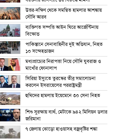
বরগুনার এসিল্যান্ডের বিরুদ্ধে মামলা
উত্তর-দক্ষিণ থেকে সমন্বিত হামলার আশঙ্কায়
সৌদি আরব
ব্যক্তিগত সম্পত্তি আইন ঘিরে আর্জেন্টিনায়
বিক্ষোভ
পাকিস্তানে সেনাবাহিনীর দুই অভিযান, নিহত
১০ সন্দেহভাজন
মধ্যপ্রাচ্যের নিরাপত্তা নিয়ে সৌদি যুবরাজ ও
মাখোঁর ফোনালাপ
সিরিয়া ইস্যুতে তুরস্কের তীব্র সমালোচনা
করলেন ইসরায়েলের পররাষ্ট্রমন্ত্রী
হুথিদের হামলায় ইয়েমেনে ৩০ সেনা নিহত
শিশু সুরক্ষায় ব্যর্থ, মেটাকে ৯৪২ মিলিয়ন ডলার
জরিমানা
৭ জেলায় ঝোড়ো হাওয়াসহ বজ্রবৃষ্টির শঙ্কা