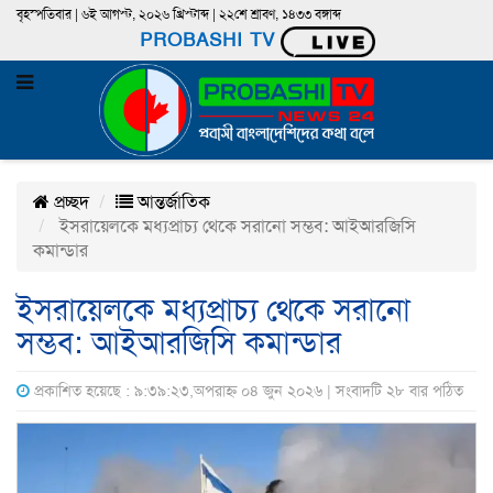
বৃহস্পতিবার | ৬ই আগস্ট, ২০২৬ খ্রিস্টাব্দ | ২২শে শ্রাবণ, ১৪৩৩ বঙ্গাব্দ
PROBASHI TV
প্রচ্ছদ
আন্তর্জাতিক
ইসরায়েলকে মধ্যপ্রাচ্য থেকে সরানো সম্ভব: আইআরজিসি
কমান্ডার
ইসরায়েলকে মধ্যপ্রাচ্য থেকে সরানো
সম্ভব: আইআরজিসি কমান্ডার
প্রকাশিত হয়েছে : ৯:৩৯:২৩,অপরাহ্ন ০৪ জুন ২০২৬ | সংবাদটি ২৮ বার পঠিত