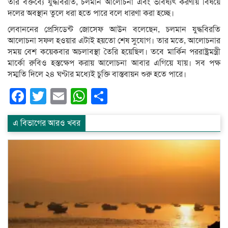
তার বক্তব্যে যুদ্ধবিরতি, চলমান আলোচনা এবং ভবিষ্যৎ করণীয় বিষয়ে
দলের অবস্থান তুলে ধরা হতে পারে বলে ধারণা করা হচ্ছে।
লেবাননের প্রেসিডেন্ট জোসেফ আউন বলেছেন, চলমান যুদ্ধবিরতি
আলোচনা সফল হওয়ার এটাই হয়তো শেষ সুযোগ। তার মতে, আলোচনার
সময় বেশ কয়েকবার অচলাবস্থা তৈরি হয়েছিল। তবে মার্কিন পররাষ্ট্রমন্ত্রী
মার্কো রুবিও হস্তক্ষেপ করায় আলোচনা আবার এগিয়ে যায়। সব পক্ষ
সম্মতি দিলে ২৪ ঘণ্টার মধ্যেই চুক্তি বাস্তবায়ন শুরু হতে পারে।
Facebook
Twitter
Email
WhatsApp
Share
এ বিভাগের আরও খবর