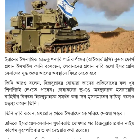
ইরানের ইসলামিক রেভল্যুশনারি গার্ড কর্পসের (আইআরজিসি) কুদস ফোর্স
প্রধান ইসমাইল কানি বলেছেন, লেবাননের প্রধান দাবি হলো ইসরায়েলি
সেনাদের যুদ্ধ শুরুর আগের অবস্থানে ফিরে যেতে হবে।
তিনি আরও বলেন, হিজবুল্লাহর যোদ্ধারা তাদের প্রতিরোধের ফল খুব
শিগগিরই দেখতে পাবেন। লেবাননের ভূখণ্ডে অবস্থানরত ইসরায়েলি
বাহিনীর বিরুদ্ধে হিজবুল্লাহকে সমর্থন করা ‘সব মুসলমানের দায়িত্ব’ বলেও
মন্তব্য করেন তিনি।
তিনি দাবি করেন, মধ্যপ্রাচ্য থেকে ইসরায়েলকে সরিয়ে দেওয়া সম্ভব।
এদিকে ইসরায়েল-লেবানন যুদ্ধবিরতি ঘোষণার পর হিজবুল্লাহ প্রধান নাইম
কাশেম বৃহস্পতিবার ভাষণ দেওয়ার কথা রয়েছে।