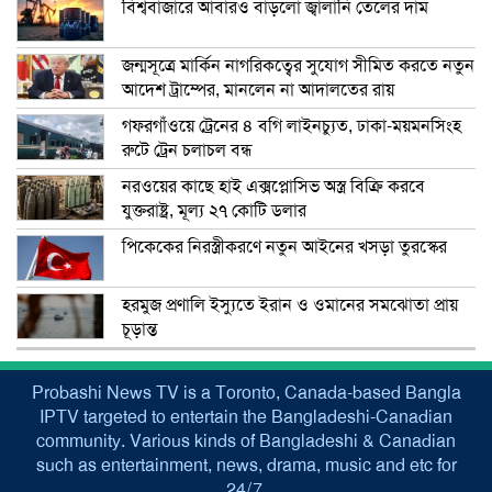
বিশ্ববাজারে আবারও বাড়লো জ্বালানি তেলের দাম
জন্মসূত্রে মার্কিন নাগরিকত্বের সুযোগ সীমিত করতে নতুন
আদেশ ট্রাম্পের, মানলেন না আদালতের রায়
গফরগাঁওয়ে ট্রেনের ৪ বগি লাইনচ্যুত, ঢাকা-ময়মনসিংহ
রুটে ট্রেন চলাচল বন্ধ
নরওয়ের কাছে হাই এক্সপ্লোসিভ অস্ত্র বিক্রি করবে
যুক্তরাষ্ট্র, মূল্য ২৭ কোটি ডলার
পিকেকের নিরস্ত্রীকরণে নতুন আইনের খসড়া তুরস্কের
হরমুজ প্রণালি ইস্যুতে ইরান ও ওমানের সমঝোতা প্রায়
চূড়ান্ত
Probashi News TV is a Toronto, Canada-based Bangla
IPTV targeted to entertain the Bangladeshi-Canadian
community. Various kinds of Bangladeshi & Canadian
such as entertainment, news, drama, music and etc for
24/7.