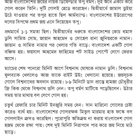
আজ বাংলাদেশের জয়ের নায়ক ডিফেন্ডার তপু বর্মণ। দুই অর্ধে একটি করে
গোল করেন তিনি। দুটি গোলই হেডে করেছেন। দ্বিতীয়ার্ধে জামাল ভুইয়া
উঠে যাওয়ার পর তপুর হাতে ছিল আর্মব্যান্ড। বাংলাদেশের ইউরোপের
দলের বিপক্ষে প্রথম জয় এনে দিয়েছেন তপু।
প্রথমার্ধে ১-১ সমতা ছিল। দ্বিতীয়ার্ধের শুরুতে বাংলাদেশের কোচ থমাস
ডুলি সামিত সোম, জায়ান আহমেদ ও সোহেল রানা জুনিয়রকে নামান।
জায়ান ও সামিত নামার পর খেলার গতি বাড়ে। বাংলাদেশ একটি গোল
বঞ্চিত হয়। ফয়সাল আহমেদ ফাহিমের শট সাইড পোস্টে লেগে ফেরত
আসে।
ম্যাচের শেষ পনেরো মিনিট আগে বিশ্বনাথ ঘোষকে নামান ডুলি। বিশ্বনাথ
ফুলব্যাক খেললেও আজ তাকে রাইট উইং খেলানো হয়েছে। জয়সূচক
গোলে বিশ্বনাথের অবদান রয়েছে। ৮৬ মিনিটে ডান প্রান্তে হামজা চৌধুরীর
ফ্রি কিক থেকে বিশ্বনাথ ভলি নেন। তপু বর্মণ মাটিতে পড়েছিলেন। উঠার
সময় তার মাথায় বল লেগে গোল হয়।
চতুর্থ রেফারি চার মিনিট ইনজুরি সময় দেন। সান মারিনো গোলের চেষ্টা
করেও ব্যর্থ হয়। বাংলাদেশের গোলরক্ষক মিতুল মারমার হাত ফস্কে বল
গোললাইন ক্রসও করেছিল। পুরোপুরি অতিক্রম না করায় বাংলাদেশ গোল
হজম থেকে রক্ষা পায়। শেষ দুই মিনিট নিরাপদে পার করে জয় নিয়ে মাঠ
ছাড়ে।