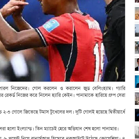
তে পারল নিজেদের। গোল করলেন ও করালেন জুড বেলিংহ্যাম। গ্যারি
ের রেকর্ড নিজের করে নিলেন হ্যারি কেইন। পানামাকে হারিয়ে গ্রুপ সেরা
 ২-০ গোলে জিতেছে টমাস টুখেলের দল। দুটি গোলই হয়েছে দ্বিতীয়ার্ধে
 সেরা হলো ইংল্যান্ড। তিন ম্যাচেই হেরে অভিযান শেষ হলো পানামার।
ে, ৬ পয়েন্ট নিয়ে রানার্সআপ হিসেবে নকআউটে উঠেছে ক্রোয়েশিয়া। ৪