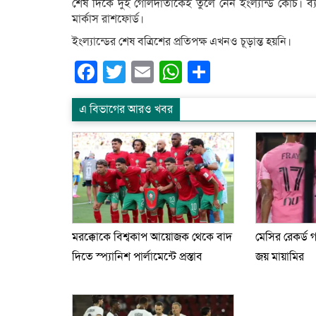
শেষ দিকে দুই গোলদাতাকেই তুলে নেন ইংল্যান্ড কোচ। 
মার্কাস রাশফোর্ড।
ইংল্যান্ডের শেষ বত্রিশের প্রতিপক্ষ এখনও চূড়ান্ত হয়নি।
Facebook
Twitter
Email
WhatsApp
Share
এ বিভাগের আরও খবর
মরক্কোকে বিশ্বকাপ আয়োজক থেকে বাদ
মেসির রেকর্ড 
দিতে স্প্যানিশ পার্লামেন্টে প্রস্তাব
জয় মায়ামির