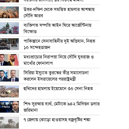
বরগুনার এসিল্যান্ডের বিরুদ্ধে মামলা
উত্তর-দক্ষিণ থেকে সমন্বিত হামলার আশঙ্কায়
সৌদি আরব
ব্যক্তিগত সম্পত্তি আইন ঘিরে আর্জেন্টিনায়
বিক্ষোভ
পাকিস্তানে সেনাবাহিনীর দুই অভিযান, নিহত
১০ সন্দেহভাজন
মধ্যপ্রাচ্যের নিরাপত্তা নিয়ে সৌদি যুবরাজ ও
মাখোঁর ফোনালাপ
সিরিয়া ইস্যুতে তুরস্কের তীব্র সমালোচনা
করলেন ইসরায়েলের পররাষ্ট্রমন্ত্রী
হুথিদের হামলায় ইয়েমেনে ৩০ সেনা নিহত
শিশু সুরক্ষায় ব্যর্থ, মেটাকে ৯৪২ মিলিয়ন ডলার
জরিমানা
৭ জেলায় ঝোড়ো হাওয়াসহ বজ্রবৃষ্টির শঙ্কা