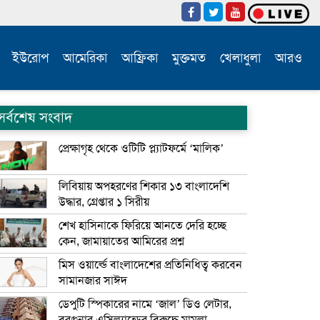
ইউরোপ
আমেরিকা
আফ্রিকা
মুক্তমত
খেলাধুলা
আরও
সর্বশেষ সংবাদ
প্রেক্ষাগৃহ থেকে ওটিটি প্ল্যাটফর্মে ‘মালিক’
লিবিয়ায় অপহরণের শিকার ১৩ বাংলাদেশি
উদ্ধার, গ্রেপ্তার ১ সিরীয়
শেখ হাসিনাকে ফিরিয়ে আনতে দেরি হচ্ছে
কেন, জামায়াতের আমিরের প্রশ্ন
মিস ওয়ার্ল্ডে বাংলাদেশের প্রতিনিধিত্ব করবেন
সামানজার সাঈদ
ডেপুটি স্পিকারের নামে ‘জাল’ ডিও লেটার,