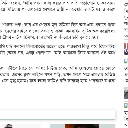
গিয়ে তিনি বলেন, ‘আমি তখন কাজ করার পাশাপাশি পড়াশোনাও করতাম।
দিয়ে মিডিয়ায় পা রাখলেও সেখানে স্থায়ী না হওয়ার একটি মজার কারণ
 পথচলা শুরু। আর এর পেছনে মূল ভূমিকা ছিল তার এক প্রবাসে থাকা
এখন দেশের বাইরে থাকে। তখন ও একটা অনলাইন বুটিক শুরু করেছিল।
ভীষণ নার্ভাস ছিলাম, জানতামই না কীভাবে ছবি তুলতে হয়।’
মি যদি কখনো বিলবোর্ডের মডেল হতে পারতাম! কিন্তু পরে রিয়ালাইজ
ারটা তেমন নয়; একটু গোলগাল। তাই আমাকে দিয়ে আসলে ওই অর্থে
 ছিল। টিভির নিচে যে স্ক্রলিং নিউজ যেত, আমি সেগুলো জোরে জোরে
ারতাম! এরপর ক্লাস নাইনে যখন পড়ি, তখন দেশে মাত্র এফএম রেডিও
কথা শুনে মুগ্ধ হতাম। মনে হতো আমিও যদি আরজে হতে পারতাম! কখনো