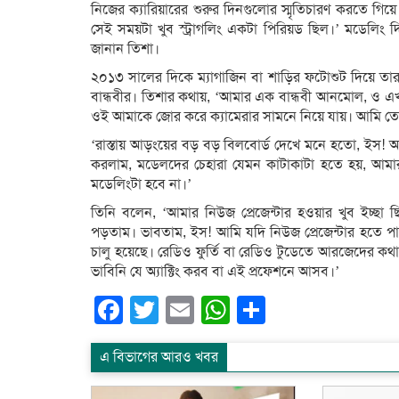
নিজের ক্যারিয়ারের শুরুর দিনগুলোর স্মৃতিচারণ করতে 
সেই সময়টা খুব স্ট্রাগলিং একটা পিরিয়ড ছিল।’ মডেলিং 
জানান তিশা।
২০১৩ সালের দিকে ম্যাগাজিন বা শাড়ির ফটোশুট দিয়ে তার
বান্ধবীর। তিশার কথায়, ‘আমার এক বান্ধবী আনমোল, ও 
ওই আমাকে জোর করে ক্যামেরার সামনে নিয়ে যায়। আমি তো 
‘রাস্তায় আড়ংয়ের বড় বড় বিলবোর্ড দেখে মনে হতো, ইস! আ
করলাম, মডেলদের চেহারা যেমন কাটাকাটা হতে হয়, আম
মডেলিংটা হবে না।’
তিনি বলেন, ‘আমার নিউজ প্রেজেন্টার হওয়ার খুব ইচ্ছা
পড়তাম। ভাবতাম, ইস! আমি যদি নিউজ প্রেজেন্টার হতে প
চালু হয়েছে। রেডিও ফুর্তি বা রেডিও টুডেতে আরজেদের 
ভাবিনি যে অ্যাক্টিং করব বা এই প্রফেশনে আসব।’
Facebook
Twitter
Email
WhatsApp
Share
এ বিভাগের আরও খবর