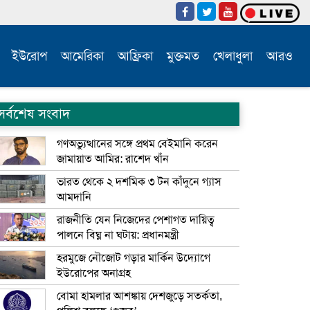
ইউরোপ
আমেরিকা
আফ্রিকা
মুক্তমত
খেলাধুলা
আরও
সর্বশেষ সংবাদ
গণঅভ্যুত্থানের সঙ্গে প্রথম বেইমানি করেন
জামায়াত আমির: রাশেদ খাঁন
ভারত থেকে ২ দশমিক ৩ টন কাঁদুনে গ্যাস
আমদানি
রাজনীতি যেন নিজেদের পেশাগত দায়িত্ব
পালনে বিঘ্ন না ঘটায়: প্রধানমন্ত্রী
হরমুজে নৌজোট গড়ার মার্কিন উদ্যোগে
ইউরোপের অনাগ্রহ
বোমা হামলার আশঙ্কায় দেশজুড়ে সতর্কতা,