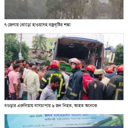
৭ জেলায় ঝোড়ো হাওয়াসহ বজ্রবৃষ্টির শঙ্কা
বগুড়ার এরুলিয়ায় বাসচাপায় ৬ জন নিহত, আহত অনেকে