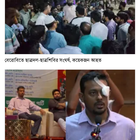
বেরোবিতে ছাত্রদল-ছাত্রশিবির সংঘর্ষ, কয়েকজন আহত