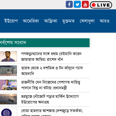
ইউরোপ
আমেরিকা
আফ্রিকা
মুক্তমত
খেলাধুলা
আরও
সর্বশেষ সংবাদ
গণঅভ্যুত্থানের সঙ্গে প্রথম বেইমানি করেন
জামায়াত আমির: রাশেদ খাঁন
ভারত থেকে ২ দশমিক ৩ টন কাঁদুনে গ্যাস
আমদানি
রাজনীতি যেন নিজেদের পেশাগত দায়িত্ব
পালনে বিঘ্ন না ঘটায়: প্রধানমন্ত্রী
হরমুজে নৌজোট গড়ার মার্কিন উদ্যোগে
ইউরোপের অনাগ্রহ
বোমা হামলার আশঙ্কায় দেশজুড়ে সতর্কতা,