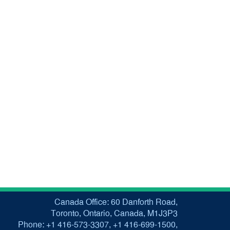
Canada Office: 60 Danforth Road,
Toronto, Ontario, Canada, M1J3P3
Phone: +1 416-573-3307, +1 416-699-1500,