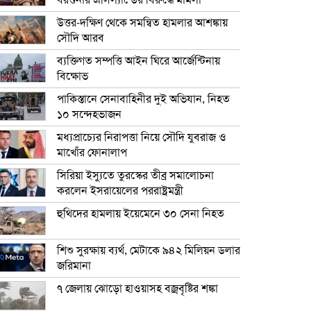
বরগুনার এসিল্যান্ডের বিরুদ্ধে মামলা
উত্তর-দক্ষিণ থেকে সমন্বিত হামলার আশঙ্কায়
সৌদি আরব
ব্যক্তিগত সম্পত্তি আইন ঘিরে আর্জেন্টিনায়
বিক্ষোভ
পাকিস্তানে সেনাবাহিনীর দুই অভিযান, নিহত
১০ সন্দেহভাজন
মধ্যপ্রাচ্যের নিরাপত্তা নিয়ে সৌদি যুবরাজ ও
মাখোঁর ফোনালাপ
সিরিয়া ইস্যুতে তুরস্কের তীব্র সমালোচনা
করলেন ইসরায়েলের পররাষ্ট্রমন্ত্রী
হুথিদের হামলায় ইয়েমেনে ৩০ সেনা নিহত
শিশু সুরক্ষায় ব্যর্থ, মেটাকে ৯৪২ মিলিয়ন ডলার
জরিমানা
৭ জেলায় ঝোড়ো হাওয়াসহ বজ্রবৃষ্টির শঙ্কা