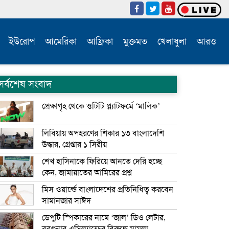
ইউরোপ
আমেরিকা
আফ্রিকা
মুক্তমত
খেলাধুলা
আরও
সর্বশেষ সংবাদ
প্রেক্ষাগৃহ থেকে ওটিটি প্ল্যাটফর্মে ‘মালিক’
লিবিয়ায় অপহরণের শিকার ১৩ বাংলাদেশি
উদ্ধার, গ্রেপ্তার ১ সিরীয়
শেখ হাসিনাকে ফিরিয়ে আনতে দেরি হচ্ছে
কেন, জামায়াতের আমিরের প্রশ্ন
মিস ওয়ার্ল্ডে বাংলাদেশের প্রতিনিধিত্ব করবেন
সামানজার সাঈদ
ডেপুটি স্পিকারের নামে ‘জাল’ ডিও লেটার,