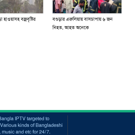
 হাওয়াসহ বজ্রবৃষ্টির
বগুড়ার এরুলিয়ায় বাসচাপায় ৬ জন
নিহত, আহত অনেকে
angla IPTV targeted to
Various kinds of Bangladeshi
music and etc for 24/7.