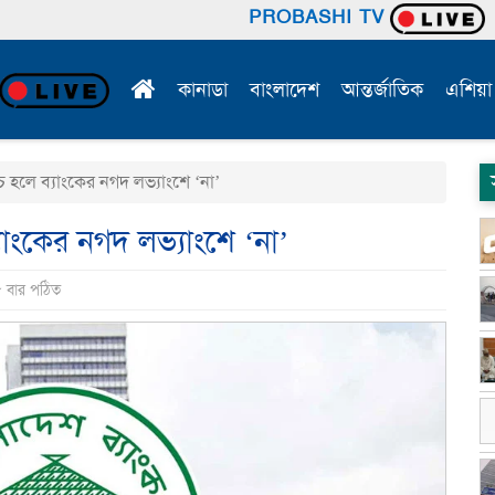
PROBASHI TV
কানাডা
বাংলাদেশ
আন্তর্জাতিক
এশিয়া
হলে ব্যাংকের নগদ লভ্যাংশে ‘না’
াংকের নগদ লভ্যাংশে ‘না’
৮ বার পঠিত