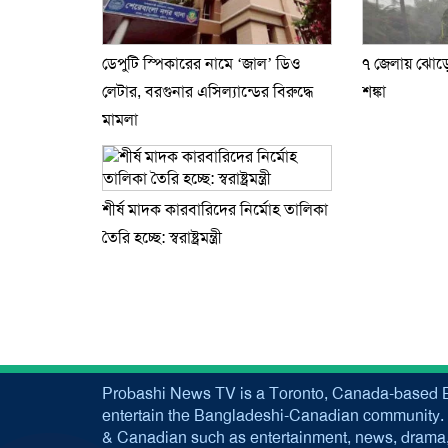
ডেপুটি স্পিকারের নামে ‘জাল’ ডিও
৭ জেলায় ঝোড়ো
লেটার, বরগুনার এসিল্যান্ডের বিরুদ্ধে
শঙ্কা
মামলা
শীর্ষ মাদক কারবারিদের নির্মোহ তালিকা
তৈরি হচ্ছে: স্বরাষ্ট্রমন্ত্রী
Probashi News TV is a Toronto, Canada-based B
entertain the Bangladeshi-Canadian community. 
& Canadian such as entertainment, news, drama, 