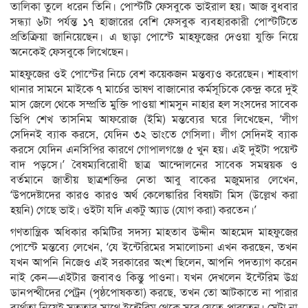
তালিকা তুলে ধরেন তিনি। পোস্টটি ফেসবুকে ভাইরাল হয়। আজ বুধবার
সন্ধ্যা ৬টা পর্যন্ত ১৭ হাজারের বেশি ফেসবুক ব্যবহারকারী পোস্টটিতে
প্রতিক্রিয়া জানিয়েছেন। এ ছাড়া পোস্টে মাহফুজের দেওয়া যুক্তি নিয়ে
অনেকেই ফেসবুকে লিখেছেন।
মাহফুজের ওই পোস্টের নিচে বেশ কয়েকজন মন্তব্যও করেছেন। শাহবাগ
থানার সামনে মাইকে ৭ মার্চের ভাষণ বাজানোর কর্মসূচিকে কেন্দ্র করে দুই
মাস জেলে থেকে সম্প্রতি মুক্তি পাওয়া শামসুন নাহার হল সংসদের সাবেক
ভিপি শেখ তাসনিম আফরোজ (ইমি) মন্তব্যের ঘরে লিখেছেন, ‘লীগ
সেদিনই ব্যাক করসে, যেদিন ৩২ ভাংতে গেসিলা। লীগ সেদিনই ব্যাক
করসে যেদিন এনসিপির কারণে গোপালগঞ্জে ৫ খুন হয়। এই দুইটা পয়েন্ট
বাদ পড়সে।’ বৈষম্যবিরোধী ছাত্র আন্দোলনের সাবেক সমন্বয়ক ও
বর্তমানে জাতীয় ছাত্রশক্তির নেতা আবু বাকের মজুমদার লেখেন,
‘উপদেষ্টাদের কারও কারও অর্থ কেলেঙ্কারির বিষয়টা মিস (উল্লেখ করা
হয়নি) গেছে ভাই। ওইটা যদি একটু অ্যাড (যোগ করা) করতেন।’
গণতান্ত্রিক অধিকার কমিটির সদস্য মাহতাব উদ্দীন আহমেদ মাহফুজের
পোস্টে মন্তব্যে লেখেন, ‘যে ইন্টেরিমের সমালোচনা এখন করছেন, তখন
যখন আপনি নিজেও এই সরকারের অংশ ছিলেন, আপনি পদত্যাগ করেন
নাই কেন—এইটার জবাবও কিন্তু পাওনা। যখন দেখলেন ইন্টেরিম উগ্র
ডানপন্থীদের পেট্রন (পৃষ্ঠপোষকতা) করছে, তখন তো আটকাতে না পারার