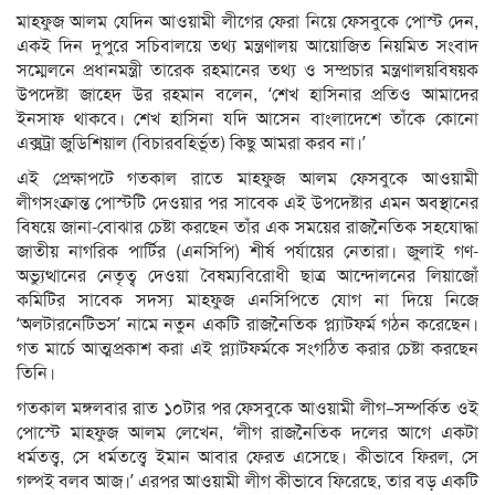
মাহফুজ আলম যেদিন আওয়ামী লীগের ফেরা নিয়ে ফেসবুকে পোস্ট দেন,
একই দিন দুপুরে সচিবালয়ে তথ্য মন্ত্রণালয় আয়োজিত নিয়মিত সংবাদ
সম্মেলনে প্রধানমন্ত্রী তারেক রহমানের তথ্য ও সম্প্রচার মন্ত্রণালয়বিষয়ক
উপদেষ্টা জাহেদ উর রহমান বলেন, ‘শেখ হাসিনার প্রতিও আমাদের
ইনসাফ থাকবে। শেখ হাসিনা যদি আসেন বাংলাদেশে তাঁকে কোনো
এক্সট্রা জুডিশিয়াল (বিচারবহির্ভূত) কিছু আমরা করব না।’
এই প্রেক্ষাপটে গতকাল রাতে মাহফুজ আলম ফেসবুকে আওয়ামী
লীগসংক্রান্ত পোস্টটি দেওয়ার পর সাবেক এই উপদেষ্টার এমন অবস্থানের
বিষয়ে জানা-বোঝার চেষ্টা করছেন তাঁর এক সময়ের রাজনৈতিক সহযোদ্ধা
জাতীয় নাগরিক পার্টির (এনসিপি) শীর্ষ পর্যায়ের নেতারা। জুলাই গণ-
অভ্যুত্থানের নেতৃত্ব দেওয়া বৈষম্যবিরোধী ছাত্র আন্দোলনের লিয়াজোঁ
কমিটির সাবেক সদস্য মাহফুজ এনসিপিতে যোগ না দিয়ে নিজে
‘অলটারনেটিভস’ নামে নতুন একটি রাজনৈতিক প্ল্যাটফর্ম গঠন করেছেন।
গত মার্চে আত্মপ্রকাশ করা এই প্ল্যাটফর্মকে সংগঠিত করার চেষ্টা করছেন
তিনি।
গতকাল মঙ্গলবার রাত ১০টার পর ফেসবুকে আওয়ামী লীগ–সম্পর্কিত ওই
পোস্টে মাহফুজ আলম লেখেন, ‘লীগ রাজনৈতিক দলের আগে একটা
ধর্মতত্ত্ব, সে ধর্মতত্ত্বে ইমান আবার ফেরত এসেছে। কীভাবে ফিরল, সে
গল্পই বলব আজ।’ এরপর আওয়ামী লীগ কীভাবে ফিরেছে, তার বড় একটি