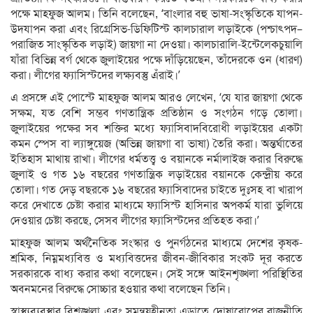
পক্ষে মাহফুজ আলম। তিনি বলেছেন, ‘বাংলার বহু ভাষা-সংস্কৃতিকে যাপন-
উদযাপন করা এবং রিগ্রেসিভ-ডিফিটিস্ট কালচারাল লড়াইকে (পশ্চাৎপদ–
পরাজিত সাংস্কৃতিক লড়াই) জায়গা না দেওয়া। কালচারালি-ইন্টেলেকচুয়ালি
যাঁরা বিভিন্ন বর্গ থেকে জুলাইয়ের পক্ষে দাঁড়িয়েছেন, তাঁদেরকে ওন (ধারণ)
করা। লীগের ফ্যাসিস্টদের লক্ষ্যবস্তু এঁরাই।’
এ প্রসঙ্গে এই পোস্টে মাহফুজ আলম আরও লেখেন, ‘যে যার জায়গা থেকে
সক্ষম, যত বেশি সম্ভব গণতান্ত্রিক প্রতিষ্ঠান ও সংগঠন গড়ে তোলা।
জুলাইয়ের পক্ষের সব শক্তির মধ্যে ফ্যাসিবাদবিরোধী লড়াইয়ের একটা
কমন স্পেস বা ল্যাঙ্গুয়েজ (অভিন্ন জায়গা বা ভাষা) তৈরি করা। অন্তর্ঘাতের
ইতিহাস মাথায় রাখা। লীগের ধর্মতত্ত্ব ও বয়ানকে নর্মালাইজ করার বিরুদ্ধে
জুলাই ও গত ১৬ বছরের গণতান্ত্রিক লড়াইয়ের বয়ানকে কেন্দ্রীয় করে
তোলা। গত দেড় বছরকে ১৬ বছরের ফ্যাসিবাদের চাইতে দুঃসহ বা খারাপ
করে দেখাতে চেষ্টা করার মাধ্যমে ফ্যাসিস্ট হাসিনার অপকর্ম যারা ভুলিয়ে
দেওয়ার চেষ্টা করছে, সেসব লীগের ফ্যাসিস্টদের প্রতিহত করা।’
মাহফুজ আলম অর্থনৈতিক সংস্কার ও পুনর্গঠনের মাধ্যমে দেশের কৃষক-
শ্রমিক, নিম্নমধ্যবিত্ত ও মধ্যবিত্তদের জীবন-জীবিকার সংকট দূর করতে
সরকারকে বাধ্য করার কথা বলেছেন। সেই সঙ্গে আইনশৃঙ্খলা পরিস্থিতির
অবনমনের বিরুদ্ধে সোচ্চার হওয়ার কথা বলেছেন তিনি।
স্বাস্থ্যব্যবস্থার বিশৃঙ্খলা এবং সমন্বয়হীনতা এড়াতে দোষারোপের রাজনীতি