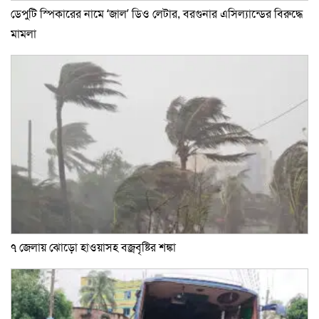
ডেপুটি স্পিকারের নামে ‘জাল’ ডিও লেটার, বরগুনার এসিল্যান্ডের বিরুদ্ধে
মামলা
৭ জেলায় ঝোড়ো হাওয়াসহ বজ্রবৃষ্টির শঙ্কা