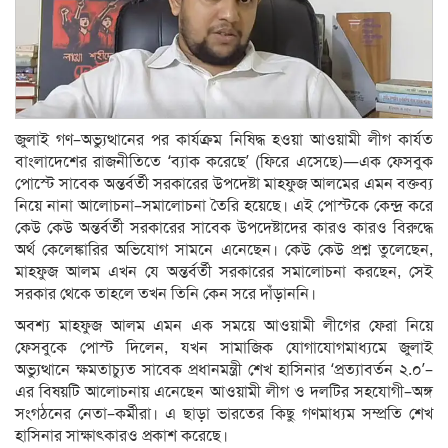
জুলাই গণ–অভ্যুত্থানের পর কার্যক্রম নিষিদ্ধ হওয়া আওয়ামী লীগ কার্যত
বাংলাদেশের রাজনীতিতে ‘ব্যাক করেছে’ (ফিরে এসেছে)—এক ফেসবুক
পোস্টে সাবেক অন্তর্বর্তী সরকারের উপদেষ্টা মাহফুজ আলমের এমন বক্তব্য
নিয়ে নানা আলোচনা–সমালোচনা তৈরি হয়েছে। এই পোস্টকে কেন্দ্র করে
কেউ কেউ অন্তর্বর্তী সরকারের সাবেক উপদেষ্টাদের কারও কারও বিরুদ্ধে
অর্থ কেলেঙ্কারির অভিযোগ সামনে এনেছেন। কেউ কেউ প্রশ্ন তুলেছেন,
মাহফুজ আলম এখন যে অন্তর্বর্তী সরকারের সমালোচনা করছেন, সেই
সরকার থেকে তাহলে তখন তিনি কেন সরে দাঁড়াননি।
অবশ্য মাহফুজ আলম এমন এক সময়ে আওয়ামী লীগের ফেরা নিয়ে
ফেসবুকে পোস্ট দিলেন, যখন সামাজিক যোগাযোগমাধ্যমে জুলাই
অভ্যুত্থানে ক্ষমতাচ্যুত সাবেক প্রধানমন্ত্রী শেখ হাসিনার ‘প্রত্যাবর্তন ২.০’–
এর বিষয়টি আলোচনায় এনেছেন আওয়ামী লীগ ও দলটির সহযোগী–অঙ্গ
সংগঠনের নেতা–কর্মীরা। এ ছাড়া ভারতের কিছু গণমাধ্যম সম্প্রতি শেখ
হাসিনার সাক্ষাৎকারও প্রকাশ করেছে।