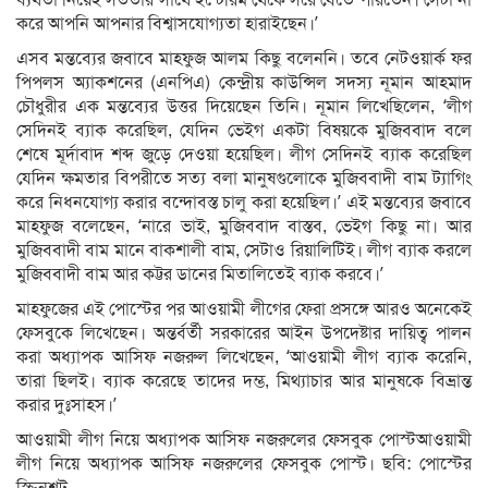
ব্যর্থতা নিয়েই সততার সাথে ইন্টেরিম থেকে সরে যেতে পারতেন। সেটা না
করে আপনি আপনার বিশ্বাসযোগ্যতা হারাইছেন।’
এসব মন্তব্যের জবাবে মাহফুজ আলম কিছু বলেননি। তবে নেটওয়ার্ক ফর
পিপলস অ্যাকশনের (এনপিএ) কেন্দ্রীয় কাউন্সিল সদস্য নূমান আহমাদ
চৌধুরীর এক মন্তব্যের উত্তর দিয়েছেন তিনি। নূমান লিখেছিলেন, ‘লীগ
সেদিনই ব্যাক করেছিল, যেদিন ভেইগ একটা বিষয়কে মুজিববাদ বলে
শেষে মূর্দাবাদ শব্দ জুড়ে দেওয়া হয়েছিল। লীগ সেদিনই ব্যাক করেছিল
যেদিন ক্ষমতার বিপরীতে সত্য বলা মানুষগুলোকে মুজিববাদী বাম ট্যাগিং
করে নিধনযোগ্য করার বন্দোবস্ত চালু করা হয়েছিল।’ এই মন্তব্যের জবাবে
মাহফুজ বলেছেন, ‘নারে ভাই, মুজিববাদ বাস্তব, ভেইগ কিছু না। আর
মুজিববাদী বাম মানে বাকশালী বাম, সেটাও রিয়ালিটিই। লীগ ব্যাক করলে
মুজিববাদী বাম আর কট্টর ডানের মিতালিতেই ব্যাক করবে।’
মাহফুজের এই পোস্টের পর আওয়ামী লীগের ফেরা প্রসঙ্গে আরও অনেকেই
ফেসবুকে লিখেছেন। অন্তর্বর্তী সরকারের আইন উপদেষ্টার দায়িত্ব পালন
করা অধ্যাপক আসিফ নজরুল লিখেছেন, ‘আওয়ামী লীগ ব্যাক করেনি,
তারা ছিলই। ব্যাক করেছে তাদের দম্ভ, মিথ্যাচার আর মানুষকে বিভ্রান্ত
করার দুঃসাহস।’
আওয়ামী লীগ নিয়ে অধ্যাপক আসিফ নজরুলের ফেসবুক পোস্টআওয়ামী
লীগ নিয়ে অধ্যাপক আসিফ নজরুলের ফেসবুক পোস্ট। ছবি: পোস্টের