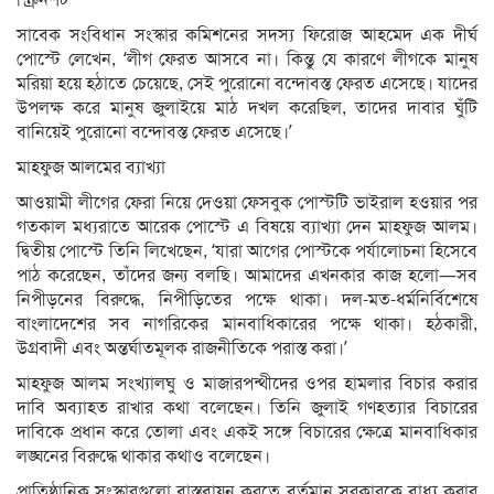
স্ক্রিনশট
সাবেক সংবিধান সংস্কার কমিশনের সদস্য ফিরোজ আহমেদ এক দীর্ঘ
পোস্টে লেখেন, ‘লীগ ফেরত আসবে না। কিন্তু যে কারণে লীগকে মানুষ
মরিয়া হয়ে হঠাতে চেয়েছে, সেই পুরোনো বন্দোবস্ত ফেরত এসেছে। যাদের
উপলক্ষ করে মানুষ জুলাইয়ে মাঠ দখল করেছিল, তাদের দাবার ঘুঁটি
বানিয়েই পুরোনো বন্দোবস্ত ফেরত এসেছে।’
মাহফুজ আলমের ব্যাখ্যা
আওয়ামী লীগের ফেরা নিয়ে দেওয়া ফেসবুক পোস্টটি ভাইরাল হওয়ার পর
গতকাল মধ্যরাতে আরেক পোস্টে এ বিষয়ে ব্যাখ্যা দেন মাহফুজ আলম।
দ্বিতীয় পোস্টে তিনি লিখেছেন, ‘যারা আগের পোস্টকে পর্যালোচনা হিসেবে
পাঠ করেছেন, তাঁদের জন্য বলছি। আমাদের এখনকার কাজ হলো—সব
নিপীড়নের বিরুদ্ধে, নিপীড়িতের পক্ষে থাকা। দল-মত-ধর্মনির্বিশেষে
বাংলাদেশের সব নাগরিকের মানবাধিকারের পক্ষে থাকা। হঠকারী,
উগ্রবাদী এবং অন্তর্ঘাতমূলক রাজনীতিকে পরাস্ত করা।’
মাহফুজ আলম সংখ্যালঘু ও মাজারপন্থীদের ওপর হামলার বিচার করার
দাবি অব্যাহত রাখার কথা বলেছেন। তিনি জুলাই গণহত্যার বিচারের
দাবিকে প্রধান করে তোলা এবং একই সঙ্গে বিচারের ক্ষেত্রে মানবাধিকার
লঙ্ঘনের বিরুদ্ধে থাকার কথাও বলেছেন।
প্রাতিষ্ঠানিক সংস্কারগুলো বাস্তবায়ন করতে বর্তমান সরকারকে বাধ্য করার