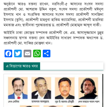
অনুষ্ঠানে আরও বক্তব্য রাখেন, নরসিংদী-৫ আসনের সংসদ সদস্য
প্রকৌশলী মো. আশরাফ উদ্দিন বকুল, সংসদ সদস্য প্রকৌশলী মঈনুল
ইসলাম খান ও সংরক্ষিত আসনের সংসদ সদস্য প্রকৌশলী সানজিদা
ইসলাম (তুলি), প্রকৌশলী মাহবুবা হাকিম ক্যামেলিয়া, প্রকৌশলী মারদিয়া
মমতাজ এবং স্বাধীনতা পুরস্কারপ্রাপ্ত ড. প্রকৌশলী মোহাম্মদ আব্দুল বাকী।
আইইবি ঢাকা কেন্দ্রের সম্পাদক প্রকৌশলী কে. এম. আসাদুজ্জামান চুন্নুর
সঞ্চালনায় স্বাগত বক্তব্য দেন আইইবির সাধারণ সম্পাদক অধ্যাপক ড.
প্রকৌশলী মো. সাব্বির মোস্তফা খান।
Facebook
Twitter
Email
WhatsApp
Share
এ বিভাগের আরও খবর