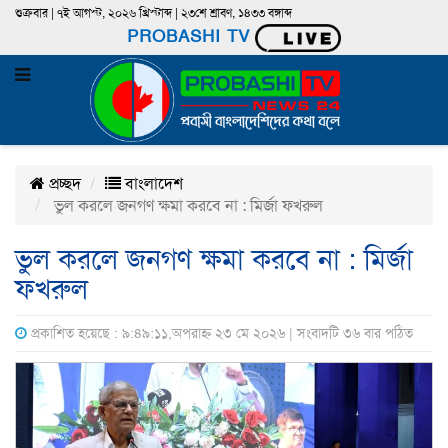
শুক্রবার | ৭ই আগস্ট, ২০২৬ খ্রিস্টাব্দ | ২৩শে শ্রাবণ, ১৪৩৩ বঙ্গাব্দ
PROBASHI TV
প্রচ্ছদ
বাংলাদেশ
ভুল করলে জনগণ ক্ষমা করবে না : মির্জা ফখরুল
ভুল করলে জনগণ ক্ষমা করবে না : মির্জা
ফখরুল
প্রকাশিত হয়েছে : ৯:৪৯:১১,অপরাহ্ন ২৩ মে ২০২৬ | সংবাদটি ৩৬ বার পঠিত