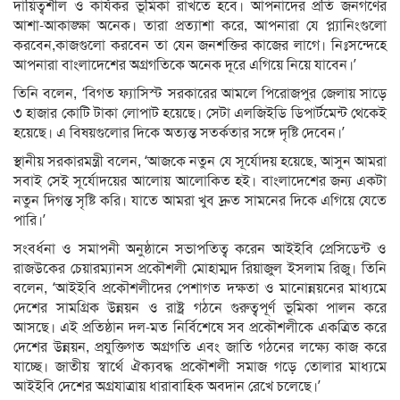
দায়িত্বশীল ও কার্যকর ভূমিকা রাখতে হবে। আপনাদের প্রতি জনগণের
আশা-আকাঙ্ক্ষা অনেক। তারা প্রত্যাশা করে, আপনারা যে প্ল্যানিংগুলো
করবেন,কাজগুলো করবেন তা যেন জনশক্তির কাজের লাগে। নিঃসন্দেহে
আপনারা বাংলাদেশের অগ্রগতিকে অনেক দূরে এগিয়ে নিয়ে যাবেন।’
তিনি বলেন, ‘বিগত ফ্যাসিস্ট সরকারের আমলে পিরোজপুর জেলায় সাড়ে
৩ হাজার কোটি টাকা লোপাট হয়েছে। সেটা এলজিইডি ডিপার্টমেন্ট থেকেই
হয়েছে। এ বিষয়গুলোর দিকে অত্যন্ত সতর্কতার সঙ্গে দৃষ্টি দেবেন।’
স্থানীয় সরকারমন্ত্রী বলেন, ‘আজকে নতুন যে সূর্যোদয় হয়েছে, আসুন আমরা
সবাই সেই সূর্যোদয়ের আলোয় আলোকিত হই। বাংলাদেশের জন্য একটা
নতুন দিগন্ত সৃষ্টি করি। যাতে আমরা খুব দ্রুত সামনের দিকে এগিয়ে যেতে
পারি।’
সংবর্ধনা ও সমাপনী অনুষ্ঠানে সভাপতিত্ব করেন আইইবি প্রেসিডেন্ট ও
রাজউকের চেয়ারম্যানস প্রকৌশলী মোহাম্মদ রিয়াজুল ইসলাম রিজু। তিনি
বলেন, ‘আইইবি প্রকৌশলীদের পেশাগত দক্ষতা ও মানোন্নয়নের মাধ্যমে
দেশের সামগ্রিক উন্নয়ন ও রাষ্ট্র গঠনে গুরুত্বপূর্ণ ভূমিকা পালন করে
আসছে। এই প্রতিষ্ঠান দল-মত নির্বিশেষে সব প্রকৌশলীকে একত্রিত করে
দেশের উন্নয়ন, প্রযুক্তিগত অগ্রগতি এবং জাতি গঠনের লক্ষ্যে কাজ করে
যাচ্ছে। জাতীয় স্বার্থে ঐক্যবদ্ধ প্রকৌশলী সমাজ গড়ে তোলার মাধ্যমে
আইইবি দেশের অগ্রযাত্রায় ধারাবাহিক অবদান রেখে চলেছে।’