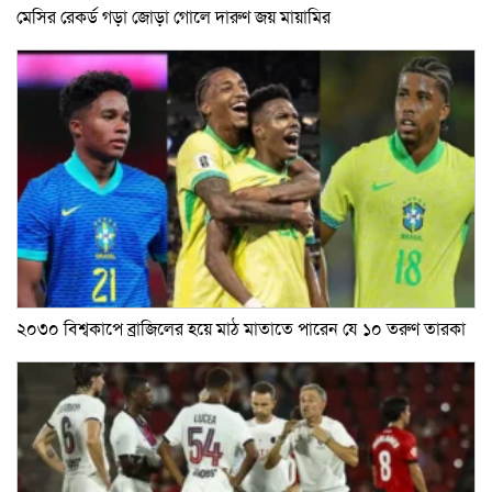
মেসির রেকর্ড গড়া জোড়া গোলে দারুণ জয় মায়ামির
২০৩০ বিশ্বকাপে ব্রাজিলের হয়ে মাঠ মাতাতে পারেন যে ১০ তরুণ তারকা