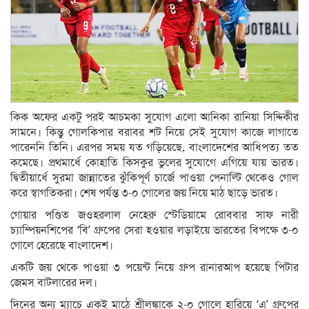
কিক অফের একটু পরই আচমকা সুযোগ এলো আনিকা রানিয়া সিদ্দিকীর
সামনে। কিন্তু গোলকিপার বরাবর শট নিয়ে সেই সুযোগ কাজে লাগাতে
পারেননি তিনি। এরপর সময় যত গড়িয়েছে, বাংলাদেশের আধিপত্য তত
কমেছে। প্রথমার্ধে কোহাতি কিসকুর ভুলের সুযোগে এগিয়ে যায় ভারত।
দ্বিতীয়ার্ধে সুরমা জান্নাতের ঝুঁকিপূর্ণ চার্জে পাওয়া পেনাল্টি থেকেও গোল
করে স্বাগতিকরা। শেষ পর্যন্ত ৩-০ গোলের জয় নিয়ে মাঠ ছাড়ে ভারত।
গোয়ার পণ্ডিত জওহরলাল নেহেরু স্টেডিয়ামে রোববার সাফ নারী
চ্যাম্পিয়নশিপের ‘বি’ গ্রুপের সেরা হওয়ার লড়াইয়ে ভারতের বিপক্ষে ৩-০
গোলে হেরেছে বাংলাদেশ।
একটি জয় থেকে পাওয়া ৩ পয়েন্ট নিয়ে গ্রুপ রানারআপ হয়েছে পিটার
জেমস বাটলারের দল।
দিনের অন্য ম্যাচে একই মাঠে শ্রীলঙ্কাকে ২-০ গোলে হারিয়ে ‘এ’ গ্রুপের